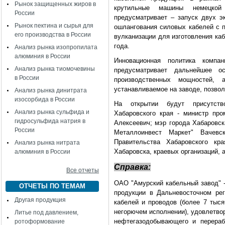
Рынок защищенных жиров в
крутильные машины немецкой
России
предусматривает – запуск двух эк
Рынок пектина и сырья для
ошлангования силовых кабелей с п
его производства в России
вулканизации для изготовления ка
года.
Анализ рынка изопропилата
алюминия в России
Инновационная политика компа
Анализ рынка тиомочевины
предусматривает дальнейшее о
в России
производственных мощностей, 
устанавливаемое на заводе, позвол
Анализ рынка динитрата
изосорбида в России
На открытии будут присутство
Анализ рынка сульфида и
Хабаровского края - министр пр
гидросульфида натрия в
Алексеевич; мэр города Хабаровск
России
Металлоинвест Маркет" Вачевс
Правительства Хабаровского кра
Анализ рынка нитрата
Хабаровска, краевых организаций, 
алюминия в России
Справка:
Все отчеты
ОАО "Амурский кабельный завод" -
ОТЧЕТЫ ПО ТЕМАМ
продукции в Дальневосточном ре
Другая продукция
кабелей и проводов (более 7 тыся
негорючем исполнении), удовлетво
Литье под давлением,
нефтегазодобывающего и перераб
ротоформование