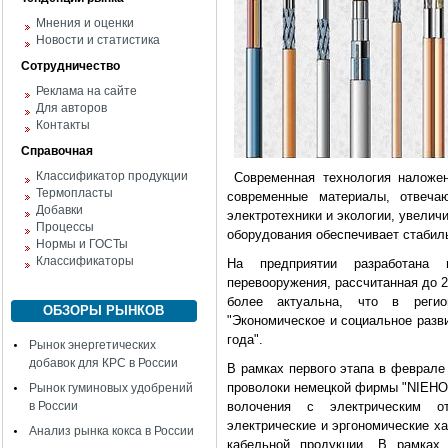
Мнения и оценки
Новости и статистика
Сотрудничество
Реклама на сайте
Для авторов
Контакты
Справочная
Классификатор продукции
Современная технология наложен
Термопласты
современные материалы, отвеча
Добавки
электротехники и экологии, увелич
Процессы
оборудования обеспечивает стабил
Нормы и ГОСТы
Классификаторы
На предприятии разработана и
перевооружения, рассчитанная до 2
более актуальна, что в регио
ОБЗОРЫ РЫНКОВ
"Экономическое и социальное разв
года".
Рынок энергетических
добавок для КРС в России
В рамках первого этапа в феврале
проволоки немецкой фирмы "NIEHO
Рынок гуминовых удобрений
в России
волочения с электрическим от
электрические и эргономические ха
Анализ рынка кокса в России
кабельной продукции. В рамках