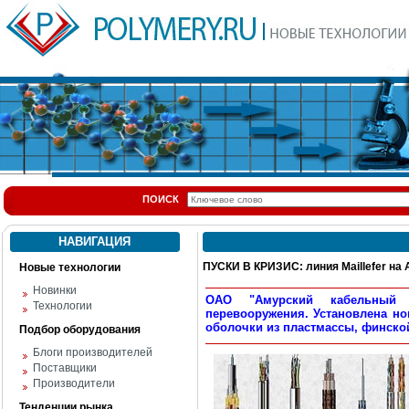
ПОИСК
НАВИГАЦИЯ
ПУСКИ В КРИЗИС: линия Maillefer на
Новые технологии
Новинки
ОАО "Амурский кабельный з
Технологии
перевооружения. Установлена но
оболочки из пластмассы, финской
Подбор оборудования
Блоги производителей
Поставщики
Производители
Тенденции рынка