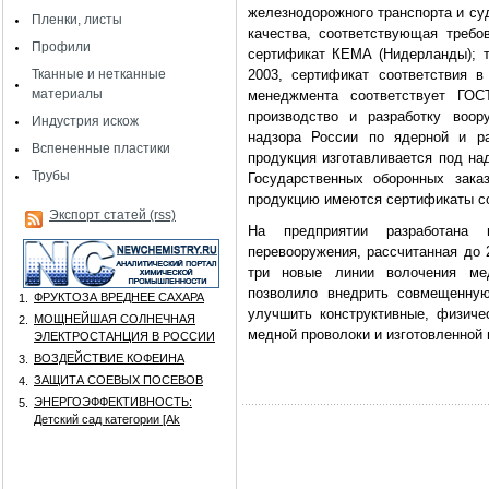
железнодорожного транспорта и су
Пленки, листы
качества, соответствующая треб
Профили
сертификат КЕМА (Нидерланды); 
Тканные и нетканные
2003, сертификат соответствия в
материалы
менеджмента соответствует ГО
производство и разработку воор
Индустрия искож
надзора России по ядерной и ра
Вспененные пластики
продукция изготавливается под на
Трубы
Государственных оборонных зака
продукцию имеются сертификаты со
Экспорт статей (rss)
На предприятии разработана и
перевооружения, рассчитанная до 
три новые линии волочения ме
позволило внедрить совмещенную
ФРУКТОЗА ВРЕДНЕЕ САХАРА
1.
улучшить конструктивные, физичес
МОЩНЕЙШАЯ СОЛНЕЧНАЯ
2.
медной проволоки и изготовленной 
ЭЛЕКТРОСТАНЦИЯ В РОССИИ
ВОЗДЕЙСТВИЕ КОФЕИНА
3.
ЗАЩИТА СОЕВЫХ ПОСЕВОВ
4.
ЭНЕРГОЭФФЕКТИВНОСТЬ:
5.
Детский сад категории [Аk