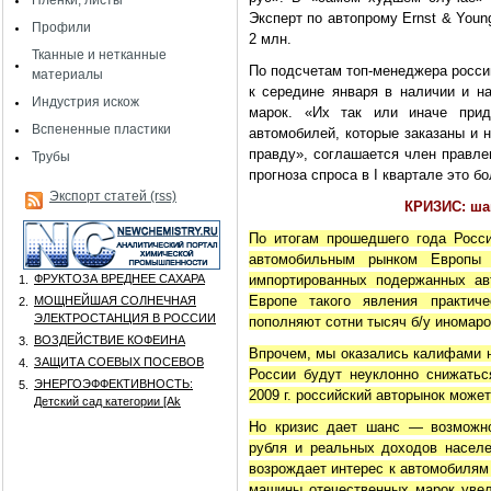
Пленки, листы
Эксперт по автопрому Ernst & You
Профили
2 млн.
Тканные и нетканные
По подсчетам топ-менеджера росси
материалы
к середине января в наличии и н
Индустрия искож
марок. «Их так или иначе при
Вспененные пластики
автомобилей, которые заказаны и н
правду», соглашается член правле
Трубы
прогноза спроса в I квартале это б
Экспорт статей (rss)
КРИЗИС: ша
По итогам прошедшего года Росс
автомобильным рынком Европы
ФРУКТОЗА ВРЕДНЕЕ САХАРА
импортированных подержанных ав
1.
Европе такого явления практич
МОЩНЕЙШАЯ СОЛНЕЧНАЯ
2.
ЭЛЕКТРОСТАНЦИЯ В РОССИИ
пополняют сотни тысяч б/у иномаро
ВОЗДЕЙСТВИЕ КОФЕИНА
3.
Впрочем, мы оказались калифами н
ЗАЩИТА СОЕВЫХ ПОСЕВОВ
4.
России будут неуклонно снижатьс
ЭНЕРГОЭФФЕКТИВНОСТЬ:
5.
2009 г. российский авторынок может
Детский сад категории [Аk
Но кризис дает шанс — возможно
рубля и реальных доходов насел
возрождает интерес к автомобилям 
машины отечественных марок увел