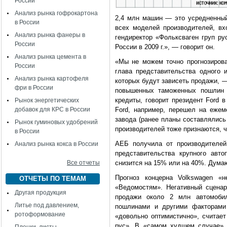
России
Анализ рынка гофрокартона
2,4 млн машин — это усредненный
в России
всех моделей производителей, вх
Анализ рынка фанеры в
гендиректор «Фольксваген груп р
России
России в 2009 г.», — говорит он.
Анализ рынка цемента в
«Мы не можем точно прогнозирова
России
глава представительства одного 
Анализ рынка картофеля
которых будут зависеть продажи, —
фри в России
повышенных таможенных пошлин 
кредиты, говорит президент Ford 
Рынок энергетических
добавок для КРС в России
Ford, например, перешел на ежем
завода (ранее планы составлялись
Рынок гуминовых удобрений
производителей тоже признаются, ч
в России
АЕБ получила от производителей 
Анализ рынка кокса в России
представительства крупного авто
Все отчеты
снизится на 15% или на 40%. Думаю
Прогноз концерна Volkswagen «
ОТЧЕТЫ ПО ТЕМАМ
«Ведомостям». Негативный сценар
Другая продукция
продажи около 2 млн автомоби
Литье под давлением,
пошлинами и другими факторами 
ротоформование
«довольно оптимистично», считае
рус». В «самом худшем случае» 