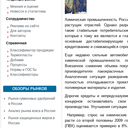
Мнения и оценки
Новости и статистика
Сотрудничество
Химическая промышленность Росси
растущих отраслей. Однако разр
Реклама на сайте
такие стабильные потребительски
Для авторов
Контакты
которые к тому же являются и гл
основным дестабилизирующим
Справочная
кредитованию и снижающийся спро
Классификатор продукции
Еще недавно сильные автомобил
Термопласты
Добавки
химической промышленности, п
Процессы
Внезапное снижение объема поку
Нормы и ГОСТы
производителях лакокрасочных
Классификаторы
Аналогичная ситуация разворачи
полностью откладываются проек
полимерные материалы и изделия.
ОБЗОРЫ РЫНКОВ
Дорогие кредиты и непредсказуе
Рынок гуминовых удобрений
концернов останавливать сво
в России
производства. Улучшения ситуации 
Анализ рынка кокса в России
Например, спрос на химические 
Рынок защищенных жиров в
расти со второй половины 2009 г
России
(ПВХ) оценивается примерно в 8%