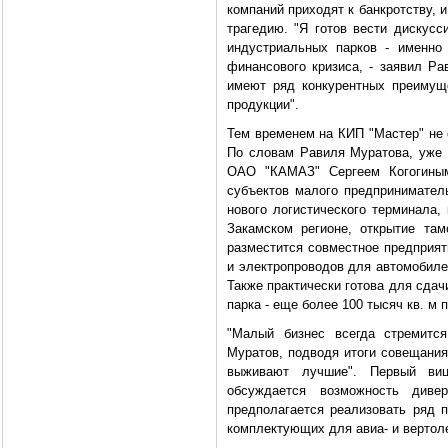
компаний приходят к банкротству, и
трагедию. "Я готов вести дискусс
индустриальных парков - именно 
финансового кризиса, - заявил Ра
имеют ряд конкурентных преимуще
продукции".
Тем временем на КИП "Мастер" не 
По словам Равиля Муратова, уже 
ОАО "КАМАЗ" Сергеем Когогиным
субъектов малого предприниматель
нового логистического терминала,
Закамском регионе, открытие там
разместится совместное предприят
и электропроводов для автомобиле
Также практически готова для сдач
парка - еще более 100 тысяч кв. м
"Малый бизнес всегда стремится
Муратов, подводя итоги совещания
выживают лучшие". Первый ви
обсуждается возможность диве
предполагается реализовать ряд 
комплектующих для авиа- и вертол