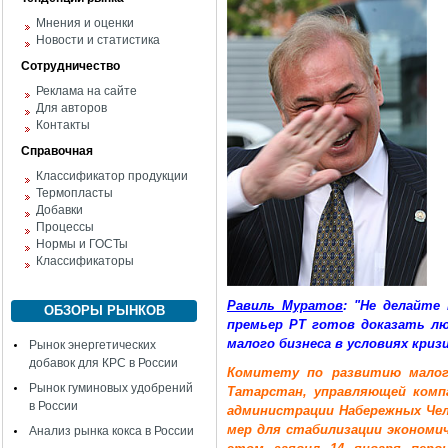
Мнения и оценки
Новости и статистика
Сотрудничество
Реклама на сайте
Для авторов
Контакты
Справочная
Классификатор продукции
Термопласты
Добавки
Процессы
Нормы и ГОСТы
Классификаторы
Равиль Муратов
: "Не делайте
ОБЗОРЫ РЫНКОВ
премьер РТ готов доказать л
малого бизнеса в условиях криз
Рынок энергетических
добавок для КРС в России
Комитету по развитию малог
Рынок гуминовых удобрений
Татарстан, управляющей компа
в России
администрации Набережных Чел
мер для стабилизации экономи
Анализ рынка кокса в России