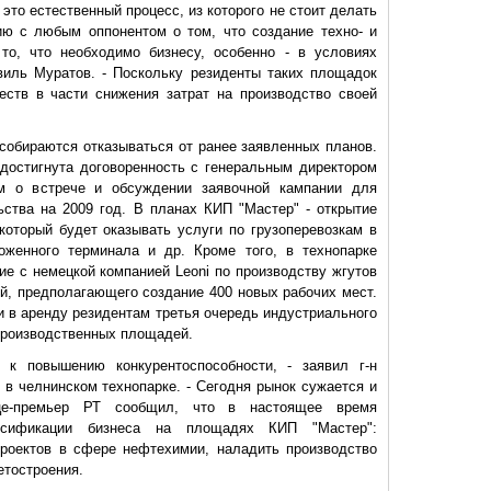
 это естественный процесс, из которого не стоит делать
ию с любым оппонентом о том, что создание техно- и
то, что необходимо бизнесу, особенно - в условиях
виль Муратов. - Поскольку резиденты таких площадок
ств в части снижения затрат на производство своей
собираются отказываться от ранее заявленных планов.
достигнута договоренность с генеральным директором
 о встрече и обсуждении заявочной кампании для
ства на 2009 год. В планах КИП "Мастер" - открытие
 который будет оказывать услуги по грузоперевозкам в
оженного терминала и др. Кроме того, в технопарке
ие с немецкой компанией Leoni по производству жгутов
й, предполагающего создание 400 новых рабочих мест.
и в аренду резидентам третья очередь индустриального
 производственных площадей.
 к повышению конкурентоспособности, - заявил г-н
 в челнинском технопарке. - Сегодня рынок сужается и
це-премьер РТ сообщил, что в настоящее время
рсификации бизнеса на площадях КИП "Мастер":
проектов в сфере нефтехимии, наладить производство
етостроения.