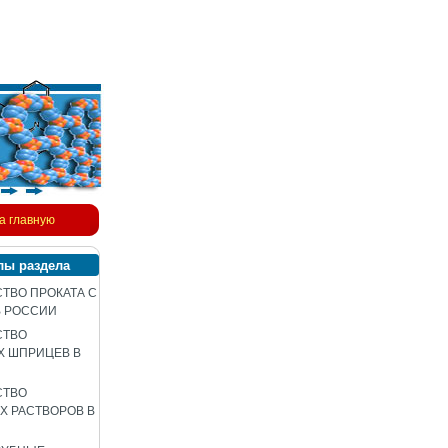
а главную
лы раздела
ТВО ПРОКАТА С
В РОССИИ
СТВО
Х ШПРИЦЕВ В
СТВО
 РАСТВОРОВ В