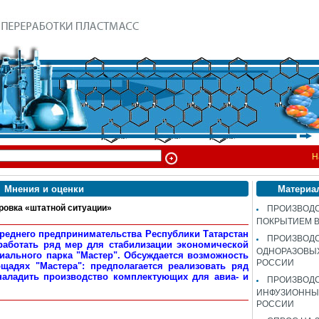
Н
Мнения и оценки
Материа
овка «штатной ситуации»
ПРОИЗВОДС
ПОКРЫТИЕМ 
среднего предпринимательства Республики Татарстан
ПРОИЗВОД
работать ряд мер для стабилизации экономической
ОДНОРАЗОВЫ
иального парка "Мастер". Обсуждается возможность
РОССИИ
щадях "Мастера": предполагается реализовать ряд
наладить производство комплектующих для авиа- и
ПРОИЗВОД
ИНФУЗИОННЫХ
РОССИИ