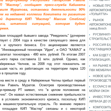
ый вице-премьер Республики Татарстан Равиль
 "Мастер", сообщает пресс-служба Кабинета
НОВЫЕ ПР
виля Муратова, остановка деятельности 90%
АВТОКОМПОНЕ
ом на недавней коллегии Комитета по развитию
«ТОЛЬЯТТИ»
й директор КИП "Мастер" Максим Стеблов)
РЫНОК
иса, штатной ситуацией, которая будет
АВТОКОМПОНЕ
ремя.
завод Bosch
РУСВИНИЛ 
базе площадей бывшего завода "Ремдизель" (дочернее
СТРОИТЕЛЬС
твует с 2004 года в качестве связующего звена для
го и крупного бизнеса. Его акционерами являются
РОССИЯ Б
ПОСТАВЩИКО
 "Инновационный технопарк "Идея", и ОАО "КАМАЗ" в
апитал технопарка - 480 млн. рублей. По итогам 2007
КАК БУДЕТ
ьного парка составила 11 млн. рублей. Однако, как
УТИЛИЗАЦИЯ
бережных Челнов, за 2008 год этот показатель не
НА РЫНКЕ 
льшая часть из работающих на территории парка 120
ПВХ МЕМБРАН
 в прошлом году.
НОВОЕ ШТ
 на месте в среду в Набережные Челны прибыл первый
ПРОИЗВОДСТВ
стан Равиль Муратов. Осмотрев производственные
ECOVACS W
це-премьер РТ заявил, что "в целом положение на
МОЙКИ ОКОН
чно". Он назвал естественным снижение прибыльности
ИНВЕСТПР
а в условиях экономического кризиса, поскольку КИП
АВТВАЗА ДО 2
а машиностроительную отрасль. По мнению первого
КОМПОЗИТЫ
на площадке КИП "Мастер" связаны и с некоторой