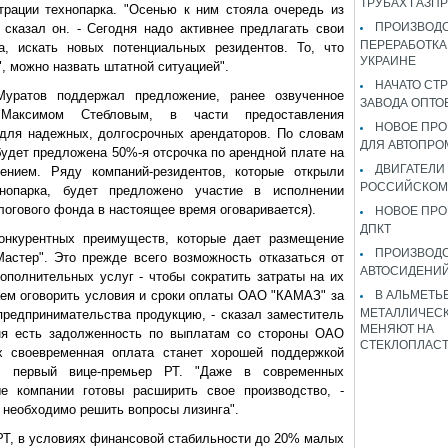
ТРУБАХ ГАЗП
трации технопарка. "Осенью к ним стояла очередь из
ПРОИЗВОДС
сказал он. - Сегодня надо активнее предлагать свои
ПЕРЕРАБОТКА
а, искать новых потенциальных резидентов. То, что
УКРАИНЕ
, можно назвать штатной ситуацией".
НАЧАТО СТ
уратов поддержал предложение, ранее озвученное
ЗАВОДА ОПТО
 Максимом Стебловым, в части предоставления
НОВОЕ ПРО
для надежных, долгосрочных арендаторов. По словам
ДЛЯ АВТОПРО
будет предложена 50%-я отсрочка по арендной плате на
ДВИГАТЕЛИ
нием. Ряду компаний-резидентов, которые открыли
РОССИЙСКОМ
хнопарка, будет предложено участие в исполнении
логового фонда в настоящее время оговаривается).
НОВОЕ ПРО
ДПКТ
онкурентных преимуществ, которые дает размещение
ПРОИЗВОД
астер". Это прежде всего возможность отказаться от
АВТОСИДЕНИЙ
полнительных услуг - чтобы сократить затраты на их
ем оговорить условия и сроки оплаты ОАО "КАМАЗ" за
В АЛЬМЕТЬ
МЕТАЛЛИЧЕСК
редпринимательства продукцию, - сказал заместитель
МЕНЯЮТ НА
дня есть задолженность по выплатам со стороны ОАО
СТЕКЛОПЛАС
 своевременная оплата станет хорошей поддержкой
ил первый вице-премьер РТ. "Даже в современных
ые компании готовы расширить свое производство, -
 необходимо решить вопросы лизинга".
РТ, в условиях финансовой стабильности до 20% малых