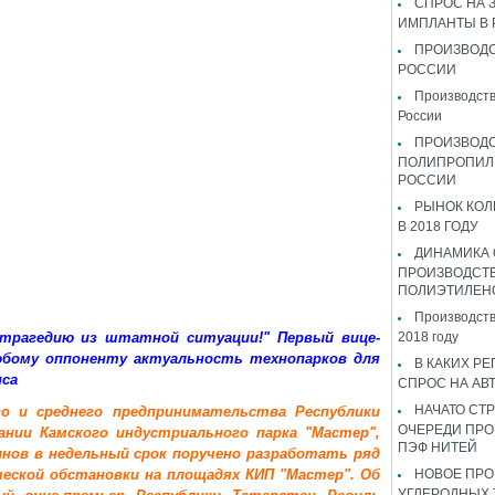
СПРОС НА 
ИМПЛАНТЫ В
ПРОИЗВОДС
РОССИИ
Производств
России
ПРОИЗВОД
ПОЛИПРОПИЛ
РОССИИ
РЫНОК КОЛ
В 2018 ГОДУ
ДИНАМИКА
ПРОИЗВОДСТ
ПОЛИЭТИЛЕН
Производств
 трагедию из штатной ситуации!" Первый вице-
2018 году
юбому оппоненту актуальность технопарков для
В КАКИХ РЕ
иса
СПРОС НА АВ
НАЧАТО СТР
о и среднего предпринимательства Республики
ОЧЕРЕДИ ПРО
нии Камского индустриального парка "Мастер",
ПЭФ НИТЕЙ
нов в недельный срок поручено разработать ряд
ческой обстановки на площадях КИП "Мастер". Об
НОВОЕ ПРО
УГЛЕРОДНЫХ 