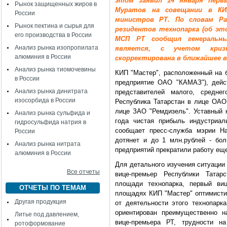
этом заявил 14 января перв
Рынок защищенных жиров в
Муратов на совещании в КИП
России
министров РТ. По словам Ра
Рынок пектина и сырья для
резидентов технопарка (об эт
его производства в России
МСП РТ сообщил генеральны
Анализ рынка изопропилата
является, с учетом криз
алюминия в России
скорректирована в ближайшее в
Анализ рынка тиомочевины
КИП "Мастер", расположенный на 
в России
предприятие ОАО "КАМАЗ"), дейс
Анализ рынка динитрата
представителей малого, средне
изосорбида в России
Республика Татарстан в лице ОАО
лице ЗАО "Ремдизель". Уставный к
Анализ рынка сульфида и
года чистая прибыль индустриал
гидросульфида натрия в
сообщает пресс-служба мэрии На
России
дотянет и до 1 млн.рублей - бо
Анализ рынка нитрата
предприятий прекратили работу еще
алюминия в России
Для детального изучения ситуации
Все отчеты
вице-премьер Республики Татар
площади технопарка, первый ви
ОТЧЕТЫ ПО ТЕМАМ
площадях КИП "Мастер" оптимисти
Другая продукция
от деятельности этого технопарк
ориентирован преимущественно н
Литье под давлением,
вице-премьера РТ, трудности 
ротоформование