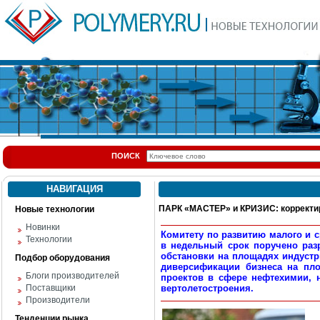
ПОИСК
НАВИГАЦИЯ
ПАРК «МАСТЕР» и КРИЗИС: корректир
Новые технологии
Новинки
Комитету по развитию малого и 
Технологии
в недельный срок поручено раз
обстановки на площадях индустр
Подбор оборудования
диверсификации бизнеса на пло
Блоги производителей
проектов в сфере нефтехимии, 
Поставщики
вертолетостроения.
Производители
Тенденции рынка