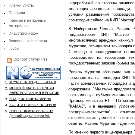
недоработкой со стороны админис
Пленки, листы
желающих арендовать площади, - 
Профили
условия размещения производств
происходит сейчас на КИП "Мастер"
Тканные и нетканные
материалы
В Набережных Челнах Равиль М
Индустрия искож
гендиректором КИП "Мастер"
многомесячных арендных каникул 
Вспененные пластики
Муратова, резидентам технопарка 
Трубы
4 месяца с последующим погаше
производство на территории те
Экспорт статей (rss)
государственных заказов (объем за
Равиль Муратов обозначил ряд к
производства на площадке КИП "М
ФРУКТОЗА ВРЕДНЕЕ САХАРА
1.
части арендованных площадей и до
МОЩНЕЙШАЯ СОЛНЕЧНАЯ
2.
содержание. "Мы также предполага
ЭЛЕКТРОСТАНЦИЯ В РОССИИ
поставленную субъектами малого п
ВОЗДЕЙСТВИЕ КОФЕИНА
3.
Премьер-министра РТ. - На сего
ЗАЩИТА СОЕВЫХ ПОСЕВОВ
4.
"КАМАЗ", и в нынешних условиях
ЭНЕРГОЭФФЕКТИВНОСТЬ:
5.
предпринимательства", - отмет
Детский сад категории [Аk
экономических условиях некотор
отметил Равиль Муратов. - Для них
По мнению первого вице-премьера 