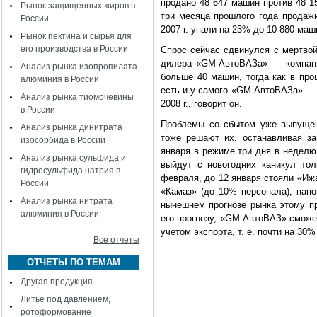
продано 48 647 машин против 48 15
Рынок защищенных жиров в
три месяца прошлого года продаж
России
2007 г. упали на 23% до 10 880 маш
Рынок пектина и сырья для
его производства в России
Спрос сейчас сдвинулся с мертвой
дилера «GM-АвтоВАЗа» — компани
Анализ рынка изопропилата
больше 40 машин, тогда как в про
алюминия в России
есть и у самого «GM-АвтоВАЗа» —
Анализ рынка тиомочевины
2008 г., говорит он.
в России
Проблемы со сбытом уже выпущен
Анализ рынка динитрата
тоже решают их, останавливая за
изосорбида в России
января в режиме три дня в неделю
Анализ рынка сульфида и
выйдут с новогодних каникул то
гидросульфида натрия в
февраля, до 12 января стояли «Иж
России
«Камаз» (до 10% персонала), нап
Анализ рынка нитрата
нынешнем прогнозе рынка этому пр
алюминия в России
его прогнозу, «GM-АвтоВАЗ» сможе
учетом экспорта, т. е. почти на 30%
Все отчеты
ОТЧЕТЫ ПО ТЕМАМ
Другая продукция
Литье под давлением,
ротоформование