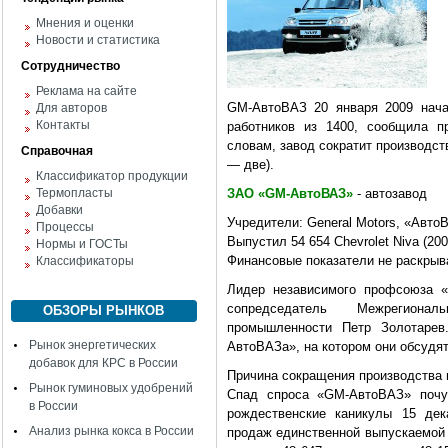
Мнения и оценки
Новости и статистика
Сотрудничество
Реклама на сайте
GM-АвтоВАЗ 20 января 2009 нача
Для авторов
Контакты
работников из 1400, сообщила п
словам, завод сократит производст
Справочная
— две).
Классификатор продукции
Термопласты
ЗАО «GM-АвтоВАЗ»
- автозавод
Добавки
Учредители: General Motors, «Авто
Процессы
Выпустил 54 654 Chevrolet Niva (2008
Нормы и ГОСТы
Финансовые показатели не раскрыв
Классификаторы
Лидер независимого профсоюза «
сопредседатель Межрегиона
ОБЗОРЫ РЫНКОВ
промышленности Петр Золотарев
Рынок энергетических
АвтоВАЗа», на котором они обсудят
добавок для КРС в России
Причина сокращения производства 
Рынок гуминовых удобрений
Спад спроса «GM-АвтоВАЗ» почу
в России
рождественские каникулы 15 дек
Анализ рынка кокса в России
продаж единственной выпускаемой 