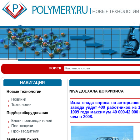
ПОИСК
НАВИГАЦИЯ
NIVA ДОЕХАЛА ДО КРИЗИСА
Новые технологии
Новинки
Из-за спада спроса на авторынк
Технологии
завода уйдет 400 работников из 
1009 году максимум 40 000-42 000
Подбор оборудования
чем в 2008.
Блоги производителей
Поставщики
Производители
Тенденции рынка