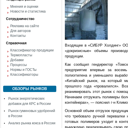
Мнения и оценки
Новости и статистика
Сотрудничество
Реклама на сайте
Для авторов
Контакты
Справочная
Входящее в «СИБУР Холдинг» ООО
Классификатор продукции
«докризисные» объемы производс
Термопласты
продукции.
Добавки
Как сообщил гендиректор «Томс
Процессы
Нормы и ГОСТы
предприятие впервые за восемь
Классификаторы
полиэтилена и уменьшило вырабо
«Китайский рынок, на который м
прошлого года «провалился». Во
ОБЗОРЫ РЫНКОВ
реанимировать этот рынок с помощ
Начинаем отгружать полимеры бол
Рынок энергетических
контейнерах», — пояснил г-н Климо
добавок для КРС в России
Основной объем отгрузок продукци
Рынок гуминовых удобрений
в России
что требовало ручной перевалки 
готовых полимеров уходит в конте
Анализ рынка кокса в России
вынуждено реализовывать свою пр