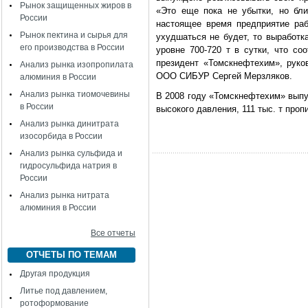
Рынок защищенных жиров в
«Это еще пока не убытки, но бл
России
настоящее время предприятие ра
Рынок пектина и сырья для
ухудшаться не будет, то выработк
его производства в России
уровне 700-720 т в сутки, что со
президент «Томскнефтехим», руков
Анализ рынка изопропилата
ООО СИБУР Сергей Мерзляков.
алюминия в России
Анализ рынка тиомочевины
В 2008 году «Томскнефтехим» выпус
в России
высокого давления, 111 тыс. т пропи
Анализ рынка динитрата
изосорбида в России
Анализ рынка сульфида и
гидросульфида натрия в
России
Анализ рынка нитрата
алюминия в России
Все отчеты
ОТЧЕТЫ ПО ТЕМАМ
Другая продукция
Литье под давлением,
ротоформование