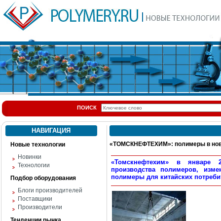
ПОИСК
НАВИГАЦИЯ
«ТОМСКНЕФТЕХИМ»: полимеры в нов
Новые технологии
Новинки
«Томскнефтехим» в январе 2
Технологии
производства полимеров, изме
полимеры для китайских потреби
Подбор оборудования
Блоги производителей
Поставщики
Производители
Тенденции рынка