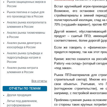
Рынок защищенных жиров в
России
Встал крупнейший игрок-производи
Возможно, его остановке спосо
Рынок пектина и сырья для
стройматериалы в зимний период
его производства в России
полистирольной изоляции, спад на
Анализ рынка изопропилата
70% («худший» вариант), против 40
алюминия в России
Другой момент, обуславливающий 
Анализ рынка тиомочевины
продукт – сшитый ППЭ, имеющий 
в России
соответственно, более дорогой (до
Анализ рынка динитрата
изосорбида в России
Если же говорить о «физически
придется первому, так как этот про
Анализ рынка сульфида и
гидросульфида натрия в
Кризис жестко сказался на россий
России
Работу «на склад» (который сегодн
Анализ рынка нитрата
«под заказ».
алюминия в России
Рынок ППЭ-материалов для строи
строительный сектор). Многие его
Все отчеты
свои объекты». Учитывая, что
ОТЧЕТЫ ПО ТЕМАМ
(коттеджном строительстве), не
например, с постройкой многоэтаже
Другая продукция
Проблема сужения рынка осложняет
Литье под давлением,
со стороны таких крупных потребит
ротоформование