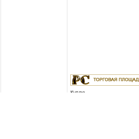
Куплю
19.04.2011
Белорусские рубли в Москв
18.04.2011
Индустриальные масла: И-
ИГНЕ-68, ИГНЕ-32, ИС-20, ИГС-68,И-5
И-50А, ИЛС-5, ИЛС-10, ИЛС-220(Мо), 
Москва
04.04.2011
Куплю Биг-Бэги, МКР на пе
Москва