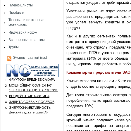
стараются уходить от дебиторской 
Пленки, листы
Участники рынка не ждут светлы
Профили
расширения не предвидится. Как и
Тканные и нетканные
уже успел вернуть кредиты и ок
материалы
продукт.
Индустрия искож
Как и в других сегментах полиме
Вспененные пластики
смотрят в сторону пищевой упаковк
Трубы
очевидно, что отрасль предъявляе
применения ППЭ в упаковке огроме
Экспорт статей (rss)
материала (14% от всего объема 
нишу, игрокам надо работать и рабо
Комментарии представителя ЗАО 
ФРУКТОЗА ВРЕДНЕЕ САХАРА
1.
Кризис сказался на нашем сбыте ещ
МОЩНЕЙШАЯ СОЛНЕЧНАЯ
2.
спаде (к соответствующему периоду
ЭЛЕКТРОСТАНЦИЯ В РОССИИ
Для нужд строительного сектора п
ВОЗДЕЙСТВИЕ КОФЕИНА
3.
потребления, на который возлага
ЗАЩИТА СОЕВЫХ ПОСЕВОВ
4.
пределах 10%).
ЭНЕРГОЭФФЕКТИВНОСТЬ:
5.
Детский сад категории [Аk
Сегодня много говорят о государс
крупный бизнес получает через уп
повышаются тарифы на энергет