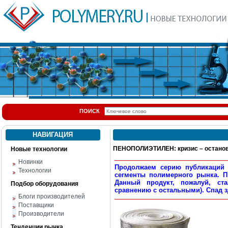
ПОИСК
НАВИГАЦИЯ
ПЕНОПОЛИЭТИЛЕН: кризис – остано
Новые технологии
Новинки
Продолжаем серию публикаций 
Технологии
сегменты полимерного рынка. 
Данный продукт, пожалуй, ст
Подбор оборудования
сравнению с остальными). Спад зд
Блоги производителей
Поставщики
Производители
Тенденции рынка