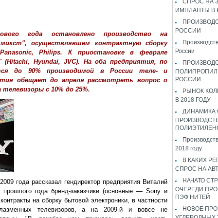
СПРОС НА 
ИМПЛАНТЫ В
ПРОИЗВОДС
РОССИИ
ового года остановлено производство на
Производств
лтмикст", осуществлявшем контрактную сборку
России
anasonic, Philips. К приостановке в феврале
(Hitachi, Hyundai, JVC). На оба предприятия, по
ПРОИЗВОД
ится до 90% производимой в России теле- и
ПОЛИПРОПИЛ
РОССИИ
ития обещает до апреля рассмотреть вопрос о
 телевизоры с 10% до 25%.
РЫНОК КОЛ
В 2018 ГОДУ
ДИНАМИКА
ПРОИЗВОДСТ
ПОЛИЭТИЛЕН
Производств
2018 году
В КАКИХ РЕ
СПРОС НА АВ
НАЧАТО СТР
 2009 года рассказал гендиректор предприятия Виталий
ОЧЕРЕДИ ПРО
а прошлого года бренд-заказчики (основные — Sony и
ПЭФ НИТЕЙ
контракты на сборку бытовой электроники, в частности
НОВОЕ ПРО
плазменных телевизоров, а на 2009-й и вовсе не
УГЛЕРОДНЫХ 