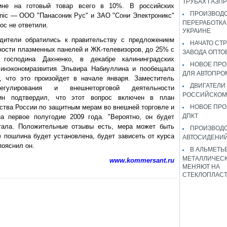
ТРУБАХ ГАЗП
ине на готовый товар всего в 10%. В российских
ПРОИЗВОДС
nic — ООО "Панасоник Рус" и ЗАО "Сони Электроникс"
ПЕРЕРАБОТКА
ос не ответили.
УКРАИНЕ
одители обратились к правительству с предложением
НАЧАТО СТ
тности плазменных панелей и ЖК-телевизоров, до 25% с
ЗАВОДА ОПТО
осподина Дахненко, в декабре калининградских
НОВОЕ ПРО
Минэкономразвития Эльвира Набиуллина и пообещала
ДЛЯ АВТОПРО
 что это произойдет в начале января. Заместитель
ДВИГАТЕЛИ
регулирования и внешнеторговой деятельности
РОССИЙСКОМ
дин подтвердил, что этот вопрос включен в план
ства России по защитным мерам во внешней торговле и
НОВОЕ ПРО
ДПКТ
а первое полугодие 2009 года. "Вероятно, он будет
ртала. Положительные отзывы есть, мера может быть
ПРОИЗВОД
е пошлина будет установлена, будет зависеть от курса
АВТОСИДЕНИЙ
пояснил он.
В АЛЬМЕТЬ
МЕТАЛЛИЧЕСК
www.kommersant.ru
МЕНЯЮТ НА
СТЕКЛОПЛАС