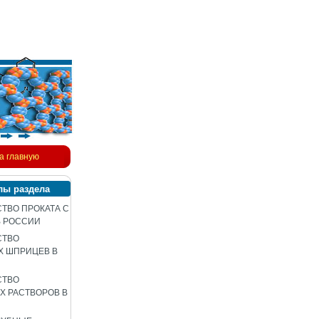
а главную
лы раздела
ТВО ПРОКАТА С
В РОССИИ
СТВО
Х ШПРИЦЕВ В
СТВО
 РАСТВОРОВ В