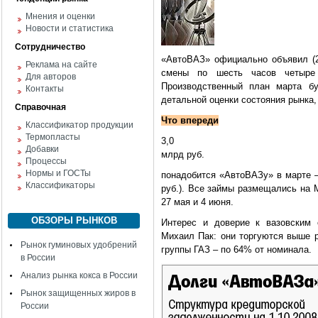
Мнения и оценки
Новости и статистика
Сотрудничество
«АвтоВАЗ» официально объявил (2
Реклама на сайте
смены по шесть часов четыре
Для авторов
Производственный план марта б
Контакты
детальной оценки состояния рынка,
Справочная
Что впереди
Классификатор продукции
Термопласты
3,0
Добавки
млрд руб.
Процессы
Нормы и ГОСТы
понадобится «АвтоВАЗу» в марте –
Классификаторы
руб.). Все займы размещались на М
27 мая и 4 июня.
ОБЗОРЫ РЫНКОВ
Интерес и доверие к вазовским 
Михаил Пак: они торгуются выше р
Рынок гуминовых удобрений
группы ГАЗ – по 64% от номинала.
в России
Анализ рынка кокса в России
Рынок защищенных жиров в
России