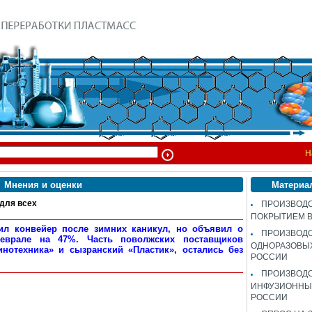
Н
Мнения и оценки
Материа
для всех
ПРОИЗВОДС
ПОКРЫТИЕМ 
ил конвейер после зимних каникул, но объявил о
ПРОИЗВОД
еврале на 47%. Часть поволжских поставщиков
ОДНОРАЗОВЫ
зинотехника» и сызранский «Пластик», остались без
РОССИИ
ПРОИЗВОД
ИНФУЗИОННЫХ
РОССИИ