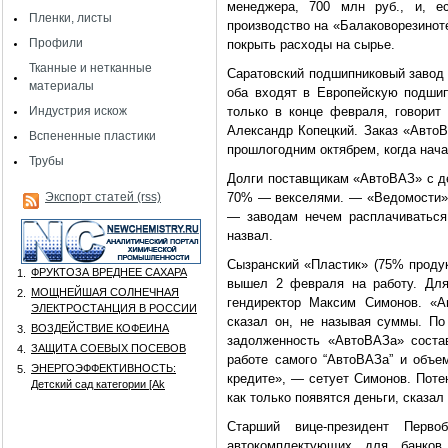
менеджера, 700 млн руб., и, е
Пленки, листы
производство на «Балаковорезиноте
Профили
покрыть расходы на сырье.
Тканные и нетканные
Саратовский подшипниковый завод 
материалы
оба входят в Европейскую подши
Индустрия искож
только в конце февраля, говори
Александр Копецкий. Заказ «Авто
Вспененные пластики
прошлогодним октябрем, когда нача
Трубы
Долги поставщикам «АвтоВАЗ» с де
Экспорт статей (rss)
70% — векселями. — «Ведомости»)
— заводам нечем расплачиваться
назвал.
Сызранский «Пластик» (75% продук
ФРУКТОЗА ВРЕДНЕЕ САХАРА
1.
вышел 2 февраля на работу. Для
МОЩНЕЙШАЯ СОЛНЕЧНАЯ
2.
гендиректор Максим Симонов. «А
ЭЛЕКТРОСТАНЦИЯ В РОССИИ
сказал он, не называя суммы. По 
ВОЗДЕЙСТВИЕ КОФЕИНА
3.
задолженность «АвтоВАЗа» состав
ЗАЩИТА СОЕВЫХ ПОСЕВОВ
4.
работе самого “АвтоВАЗа” и объе
ЭНЕРГОЭФФЕКТИВНОСТЬ:
5.
кредите», — сетует Симонов. Поте
Детский сад категории [Аk
как только появятся деньги, сказал
Старший вице-президент Перво
автокомплектующих для банков