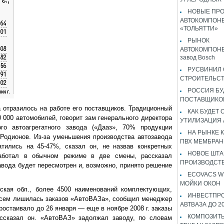
НОВЫЕ ПР
АВТОКОМПОНЕ
«ТОЛЬЯТТИ»
РЫНОК
АВТОКОМПОНЕ
завод Bosch
РУСВИНИЛ 
СТРОИТЕЛЬС
РОССИЯ Б
ПОСТАВЩИКО
 отразилось на работе его поставщиков. Традиционный
КАК БУДЕТ
000 автомобилей, говорит зам генерального директора
УТИЛИЗАЦИЯ
ого автоагрегатного завода («Дааз», 70% продукции
НА РЫНКЕ 
Родионов. Из-за уменьшения производства автозавода
ПВХ МЕМБРАН
тились на 45-47%, сказал он, не назвав конкретных
НОВОЕ ШТ
аботал в обычном режиме в две смены, рассказал
ПРОИЗВОДСТВ
авода будет пересмотрен и, возможно, принято решение
ECOVACS W
МОЙКИ ОКОН
вская обл., более 4500 наименований комплектующих,
ИНВЕСТПР
всем лишилась заказов «АвтоВАЗа», сообщил менеджер
АВТВАЗА ДО 2
остаивало до 26 января — еще в ноябре 2008 г. заказы
КОМПОЗИТЫ
ассказал он. «АвтоВАЗ» задолжал заводу, по словам