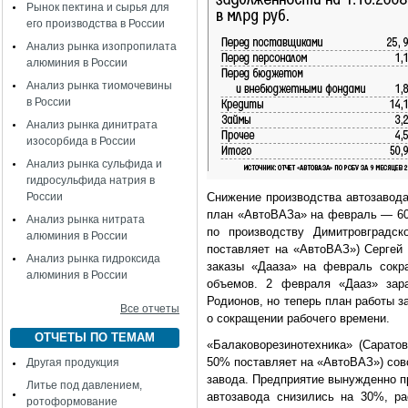
Рынок пектина и сырья для
его производства в России
Анализ рынка изопропилата
алюминия в России
Анализ рынка тиомочевины
в России
Анализ рынка динитрата
изосорбида в России
Анализ рынка сульфида и
гидросульфида натрия в
России
Снижение производства автозавода
план «АвтоВАЗа» на февраль — 60 
Анализ рынка нитрата
по производству Димитровградск
алюминия в России
поставляет на «АвтоВАЗ») Сергей 
Анализ рынка гидроксида
заказы «Дааза» на февраль сокра
алюминия в России
объемов. 2 февраля «Дааз» зар
Родионов, но теперь план работы з
Все отчеты
о сокращении рабочего времени.
ОТЧЕТЫ ПО ТЕМАМ
«Балаковорезинотехника» (Сарато
50% поставляет на «АвтоВАЗ») со
Другая продукция
завода. Предприятие вынужденно пр
Литье под давлением,
автозавода снизились на 30%, р
ротоформование