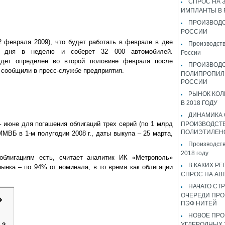
СПРОС НА 
ИМПЛАНТЫ В
ПРОИЗВОДС
РОССИИ
 февраля 2009), что будет работать в феврале в две
Производств
 дня в неделю и соберет 32 000 автомобилей.
России
удет определен во второй половине февраля после
ПРОИЗВОД
 сообщили в пресс-службе предприятия.
ПОЛИПРОПИЛ
РОССИИ
РЫНОК КОЛ
В 2018 ГОДУ
ДИНАМИКА
 июне для погашения облигаций трех серий (по 1 млрд
ПРОИЗВОДСТ
ПОЛИЭТИЛЕН
МВБ в 1-м полугодии 2008 г., даты выкупа – 25 марта,
Производств
2018 году
облигациям есть, считает аналитик ИК «Метрополь»
В КАКИХ РЕ
ынка – по 94% от номинала, в то время как облигации
СПРОС НА АВ
НАЧАТО СТР
ОЧЕРЕДИ ПРО
ПЭФ НИТЕЙ
НОВОЕ ПРО
УГЛЕРОДНЫХ 