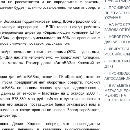
ТРУБАХ ГАЗП
сли не рассчитается и не определится с заказом,
хнике» будет частично остановлено: не хватит средств
ПРОИЗВОДС
ПЕРЕРАБОТКА
УКРАИНЕ
и Волжский подшипниковый завод (Волгоградская обл.,
НАЧАТО СТ
пниковую корпорацию — ЕПК) теперь начнут работать
ЗАВОДА ОПТО
т генеральный директор «Управляющей компании ЕПК»
НОВОЕ ПРО
ВАЗа» на февраль уменьшился на 50% по сравнению с
ДЛЯ АВТОПРО
лось снижение поставок, рассказал он.
ДВИГАТЕЛИ
кабря предлагает гасить векселями (30% — деньгами,
РОССИЙСКОМ
. «Для нас это неприемлемо, — продолжает Копецкий,
НОВОЕ ПРО
 за металл». Размер долга «АвтоВАЗа» Копецкий не
ДПКТ
ПРОИЗВОД
ции для «АвтоВАЗа», входит в ГК «Криста») также не
АВТОСИДЕНИЙ
 пуска предприятия нет оборотных средств, пояснил
В АЛЬМЕТЬ
втоВАЗ» не погасил заводу крупную задолженность,
МЕТАЛЛИЧЕСК
данным отчетности «Пластика» на 1 октября 2008 г.,
МЕНЯЮТ НА
ляла 578,839 млн руб. «Из-за отсутствия ясности в
СТЕКЛОПЛАС
мов его заказов поставщикам банки отказывают нам в
нциальных кредиторов он не назвал. Завод заработает,
 директор.
банка Денис Хадеев говорит, что производители
 сейчас перешли в категорию высокорискованных