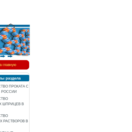
а главную
лы раздела
ТВО ПРОКАТА С
В РОССИИ
СТВО
Х ШПРИЦЕВ В
СТВО
 РАСТВОРОВ В