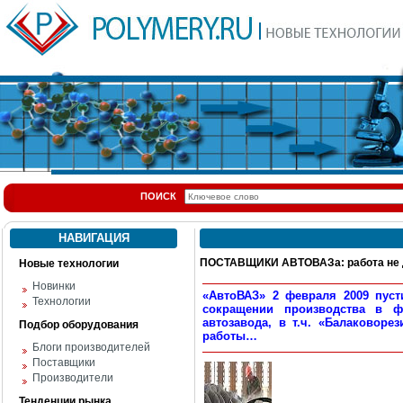
ПОИСК
НАВИГАЦИЯ
ПОСТАВЩИКИ АВТОВАЗа: работа не 
Новые технологии
Новинки
«АвтоВАЗ» 2 февраля 2009 пуст
Технологии
сокращении производства в ф
автозавода, в т.ч. «Балаковоре
Подбор оборудования
работы…
Блоги производителей
Поставщики
Производители
Тенденции рынка