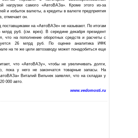
ой нагрузки самого «АвтоВАЗа». Кроме этого из-за
лей и избыток валюты, а кредиты в валюте предприятия
в, отмечает он.
 поставщиками на «АвтоВАЗе» не называют. По итогам
млрд руб. (см. врез). В середине декабря президент
, что на пополнение оборотных средств и расчеты с
ебуется 26 млрд руб. По оценке аналитика ИФК
але на те же цели автозаводу может понадобиться еще
тает, что «АвтоВАЗу», чтобы не увеличивать долги,
во, пока у него не закончатся товарные запасы. На
втоВАЗа» Виталий Вильчек заявлял, что на складах у
20 000 авто.
www.vedomosti.ru