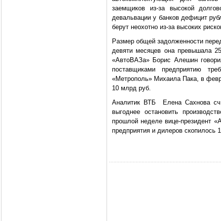
заемщиков из-за высокой долгов
девальвации у банков дефицит руб
берут неохотно из-за высоких риско
Размер общей задолженности перед
девяти месяцев она превышала 25 
«АвтоВАЗа» Борис Алешин говорил
поставщиками предприятию тр
«Метрополь» Михаила Пака, в февр
10 млрд руб.
Аналитик ВТБ Елена Сахнова счи
выгоднее остановить производст
прошлой неделе вице-президент «А
предприятия и дилеров скопилось 1