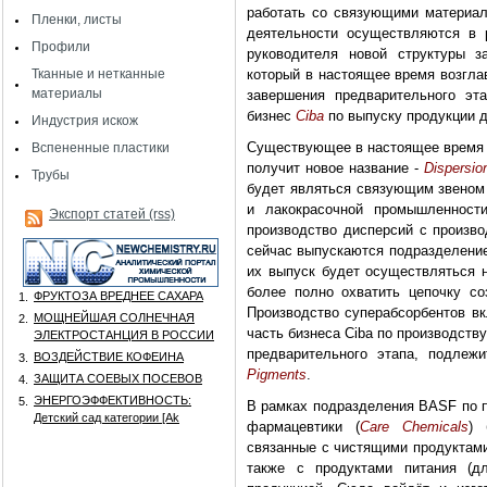
работать со связующими материал
Пленки, листы
деятельности осуществляются в 
Профили
руководителя новой структуры з
Тканные и нетканные
который в настоящее время возгла
материалы
завершения предварительного эт
бизнес
Ciba
по выпуску продукции д
Индустрия искож
Существующее в настоящее время п
Вспененные пластики
получит новое название -
Dispersi
Трубы
будет являться связующим звеном
и лакокрасочной промышленности
Экспорт статей (rss)
производство дисперсий с произво
сейчас выпускаются подразделение
их выпуск будет осуществляться 
более полно охватить цепочку со
ФРУКТОЗА ВРЕДНЕЕ САХАРА
1.
Производство суперабсорбентов в
МОЩНЕЙШАЯ СОЛНЕЧНАЯ
2.
часть бизнеса Ciba по производст
ЭЛЕКТРОСТАНЦИЯ В РОССИИ
предварительного этапа, подлеж
ВОЗДЕЙСТВИЕ КОФЕИНА
3.
Pigments
.
ЗАЩИТА СОЕВЫХ ПОСЕВОВ
4.
ЭНЕРГОЭФФЕКТИВНОСТЬ:
5.
В рамках подразделения BASF по п
Детский сад категории [Аk
фармацевтики (
Care Chemicals
) 
связанные с чистящими продуктами
также с продуктами питания (д