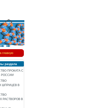
а главную
лы раздела
ТВО ПРОКАТА С
В РОССИИ
СТВО
Х ШПРИЦЕВ В
СТВО
 РАСТВОРОВ В