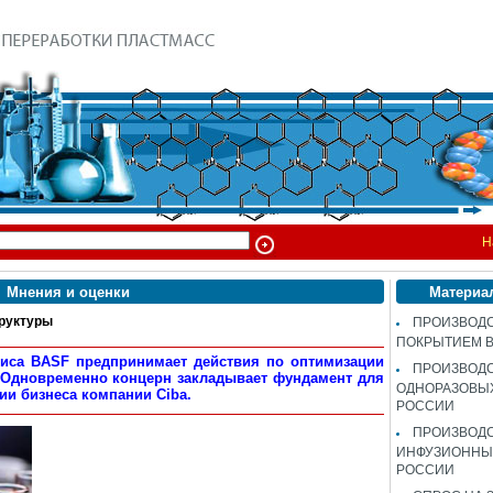
Н
Мнения и оценки
Материа
руктуры
ПРОИЗВОДС
ПОКРЫТИЕМ 
зиса BASF предпринимает действия по оптимизации
ПРОИЗВОД
 Одновременно концерн закладывает фундамент для
ОДНОРАЗОВЫ
ии бизнеса компании Ciba.
РОССИИ
ПРОИЗВОД
ИНФУЗИОННЫХ
РОССИИ