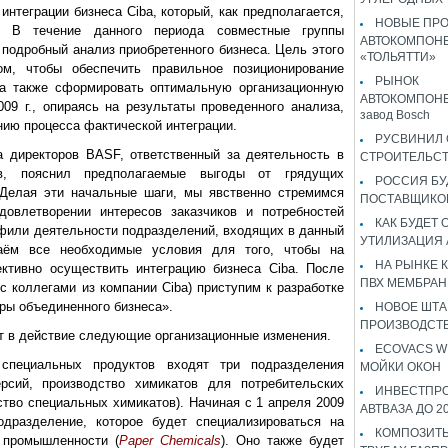
интеграции бизнеса Ciba, который, как предполагается,
НОВЫЕ ПР
. В течение данного периода совместные группы
АВТОКОМПОНЕ
 подробный анализ приобретенного бизнеса. Цель этого
«ТОЛЬЯТТИ»
м, чтобы обеспечить правильное позиционирование
РЫНОК
 а также сформировать оптимальную организационную
АВТОКОМПОНЕ
009 г., опираясь на результаты проведенного анализа,
завод Bosch
нию процесса фактической интеграции.
РУСВИНИЛ 
 директоров BASF, ответственный за деятельность в
СТРОИТЕЛЬС
ов, пояснил предполагаемые выгоды от грядущих
РОССИЯ Б
Делая эти начальные шаги, мы явственно стремимся
ПОСТАВЩИКО
довлетворении интересов заказчиков и потребностей
КАК БУДЕТ
офили деятельности подразделений, входящих в данный
УТИЛИЗАЦИЯ
аём все необходимые условия для того, чтобы на
НА РЫНКЕ 
тивно осуществить интеграцию бизнеса Ciba. После
ПВХ МЕМБРАН
с коллегами из компании Ciba) приступим к разработке
ры объединенного бизнеса».
НОВОЕ ШТ
ПРОИЗВОДСТВ
ют в действие следующие организационные изменения.
ECOVACS W
специальных продуктов входят три подразделения
МОЙКИ ОКОН
ерсий, производство химикатов для потребительских
ИНВЕСТПР
ство специальных химикатов). Начиная с 1 апреля 2009
АВТВАЗА ДО 2
одразделение, которое будет специализироваться на
КОМПОЗИТЫ
 промышленности (
Paper Chemicals
). Оно также будет