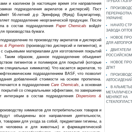
ТРУБАХ ГАЗП
ами и каолином (в настоящее время эти направления
ПРОИЗВОДС
рамках подразделения акрилатов и дисперсий). Пост
ПЕРЕРАБОТКА
аймёт 56-летний д-р Эренфрид (Фред) Баумгартнер,
УКРАИНЕ
вляет подразделение неорганической продукции. После
НАЧАТО СТ
апа в состав подразделения
Paper Chemicals
войдёт
ЗАВОДА ОПТО
ля производства бумаги.
НОВОЕ ПРО
одразделение по производству акрилатов и дисперсий
ДЛЯ АВТОПРО
ons & Pigments
(производство дисперсий и пигментов), и
ДВИГАТЕЛИ
 с сырьевыми материалами для изготовления покрытий
РОССИЙСКОМ
. Таким образом, данное подразделение объединит
дством пигментов и полимеров для покрытий (которые
НОВОЕ ПРО
ДПКТ
м специальных химикатов). Что касается акрилатов, то
нефтехимическим подразделением BASF, что позволит
ПРОИЗВОД
здания добавленной стоимости на основе пропилена.
АВТОСИДЕНИЙ
ключается в подразделение
Care Chemicals
, а основная
В АЛЬМЕТЬ
ву покрытий со специальными эффектами, по завершении
МЕТАЛЛИЧЕСК
ит интеграции в состав подразделения
Dispersions &
МЕНЯЮТ НА
СТЕКЛОПЛАС
роизводству химикатов для потребительских товаров и
будут объединены все направления деятельности,
, товарами для ухода за собой, предметами гигиены, а
ля человека и для животных) и фармацевтической