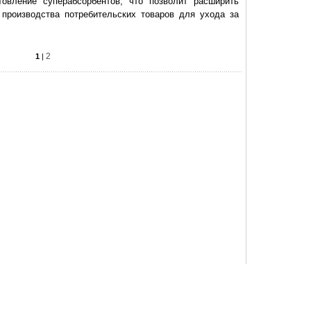
товление суперабсорбентов, что позволит расширить
производства потребительских товаров для ухода за
2
1
|