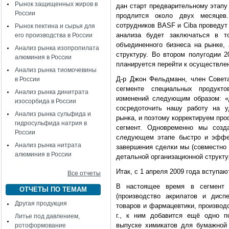
Рынок защищенных жиров в
дан старт предварительному этапу 
России
продлится около двух месяцев
сотрудников BASF и Ciba проведут
Рынок пектина и сырья для
анализа будет заключаться в то
его производства в России
объединенного бизнеса на рынке,
Анализ рынка изопропилата
структуру. Во втором полугодии 2
алюминия в России
планируется перейти к осуществле
Анализ рынка тиомочевины
Д-р Джон Фельдманн, член Совета
в России
сегменте специальных продукт
Анализ рынка динитрата
изменений следующим образом: «
изосорбида в России
сосредоточить нашу работу на у
Анализ рынка сульфида и
рынка, и поэтому корректируем пр
гидросульфида натрия в
сегмент. Одновременно мы созд
России
следующем этапе быстро и эффек
Анализ рынка нитрата
завершения сделки мы (совместно 
алюминия в России
детальной организационной структу
Итак, с 1 апреля 2009 года вступа
Все отчеты
В настоящее время в сегмент 
ОТЧЕТЫ ПО ТЕМАМ
(производство акрилатов и дисп
Другая продукция
товаров и фармацевтики, производ
г., к ним добавится ещё одно п
Литье под давлением,
выпуске химикатов для бумажной
ротоформование