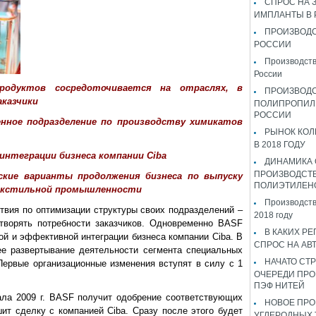
СПРОС НА 
ИМПЛАНТЫ В
ПРОИЗВОДС
РОССИИ
Производств
России
продуктов сосредоточивается на отраслях, в
ПРОИЗВОД
аказчики
ПОЛИПРОПИЛ
РОССИИ
нное подразделение по производству химикатов
РЫНОК КОЛ
и
В 2018 ГОДУ
интеграции бизнеса компании Ciba
ДИНАМИКА
ПРОИЗВОДСТ
кие варианты продолжения бизнеса по выпуску
ПОЛИЭТИЛЕН
текстильной промышленности
Производств
вия по оптимизации структуры своих подразделений –
2018 году
творять потребности заказчиков. Одновременно BASF
В КАКИХ РЕ
й и эффективной интеграции бизнеса компании Ciba. В
СПРОС НА АВ
ее развертывание деятельности сегмента специальных
НАЧАТО СТР
 Первые организационные изменения вступят в силу с 1
ОЧЕРЕДИ ПРО
ПЭФ НИТЕЙ
ала 2009 г. BASF получит одобрение соответствующих
НОВОЕ ПРО
ит сделку с компанией Ciba. Сразу после этого будет
УГЛЕРОДНЫХ 