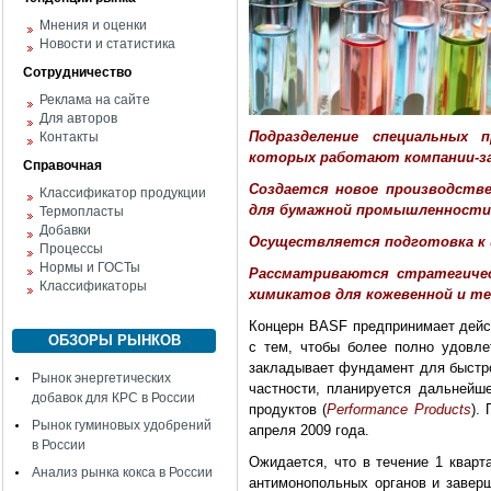
Мнения и оценки
Новости и статистика
Сотрудничество
Реклама на сайте
Для авторов
Подразделение специальных 
Контакты
которых работают компании-з
Справочная
Создается новое производстве
Классификатор продукции
для бумажной промышленност
Термопласты
Добавки
Осуществляется подготовка к 
Процессы
Нормы и ГОСТы
Рассматриваются стратегичес
Классификаторы
химикатов для кожевенной и 
Концерн BASF предпринимает дейст
ОБЗОРЫ РЫНКОВ
с тем, чтобы более полно удовле
закладывает фундамент для быстро
Рынок энергетических
частности, планируется дальнейш
добавок для КРС в России
продуктов (
Performance Products
).
Рынок гуминовых удобрений
апреля 2009 года.
в России
Ожидается, что в течение 1 кварт
Анализ рынка кокса в России
антимонопольных органов и заверш