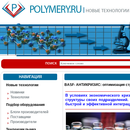
ПОИСК
НАВИГАЦИЯ
BASF- АНТИКРИЗИС: оптимизация ст
Новые технологии
Новинки
В условиях экономического кри
Технологии
структуры своих подразделений.
быстрой и эффективной интеграц
Подбор оборудования
Блоги производителей
Поставщики
Производители
Тенденции рынка