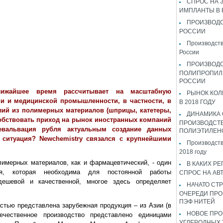
СПРОС НА 
ИМПЛАНТЫ В
ПРОИЗВОДС
РОССИИ
Производств
России
ПРОИЗВОД
ПОЛИПРОПИЛ
РОССИИ
лижайшее время рассчитывает на масштабную
РЫНОК КОЛ
и и медицинской промышленности, в частности, в
В 2018 ГОДУ
лий из полимерных материалов (шприцы, катетеры,
ДИНАМИКА
собствовать приход на рынок иностранных компаний
ПРОИЗВОДСТ
евальвация рубля актуальным создание данных
ПОЛИЭТИЛЕН
 ситуация? Newchemistry связался с крупнейшими
Производств
2018 году
имерных материалов, как и фармацевтический, - один
В КАКИХ РЕ
я, которая необходима для постоянной работы
СПРОС НА АВ
дешевой и качественной, многое здесь определяет
НАЧАТО СТР
ОЧЕРЕДИ ПРО
ПЭФ НИТЕЙ
стью представлена зарубежная продукция – из Азии (в
НОВОЕ ПРО
ечественное производство представлено единицами
УГЛЕРОДНЫХ 