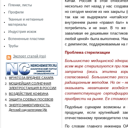
Китай. Россия в этой относител
Пленки, листы
несколько лет назад у нас создав
но сегодня многие из них закрыты 
Профили
так как не выдержали «китайско
Тканные и нетканные
внутреннем рынке «правил бал» м
материалы
потребитель и не знал. В то же
Индустрия искож
заваливая ее дешевыми пластиков
любой ценой» была выполнена. Наш
Вспененные пластики
с демпингом, поддерживаемым на 
Трубы
Проблема стерилизации
Экспорт статей (rss)
Большинство медицинской однораз
всем мире стерилизуются при пом
затратна (окись этилена взр
согласований. Большинство росс
ФРУКТОЗА ВРЕДНЕЕ САХАРА
1.
радиационным методом. Но он – 
МОЩНЕЙШАЯ СОЛНЕЧНАЯ
2.
оказывать негативное возде
ЭЛЕКТРОСТАНЦИЯ В РОССИИ
соответствующую сертифициров
ВОЗДЕЙСТВИЕ КОФЕИНА
3.
приобрести на рынке. Ее стоимост
ЗАЩИТА СОЕВЫХ ПОСЕВОВ
4.
ЭНЕРГОЭФФЕКТИВНОСТЬ:
5.
Подобные сценарии возможны и в
Детский сад категории [Аk
продукции, если крупнейший за
отечественному производителю гла
По словам главного инженера ОА