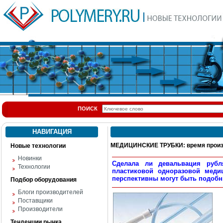
ПОИСК
НАВИГАЦИЯ
МЕДИЦИНСКИЕ ТРУБКИ: время произ
Новые технологии
Новинки
Сделала ли девальвация рубл
Технологии
пластиковой одноразовой медиц
перспективны могут быть подоб
Подбор оборудования
Блоги производителей
Поставщики
Производители
Тенденции рынка