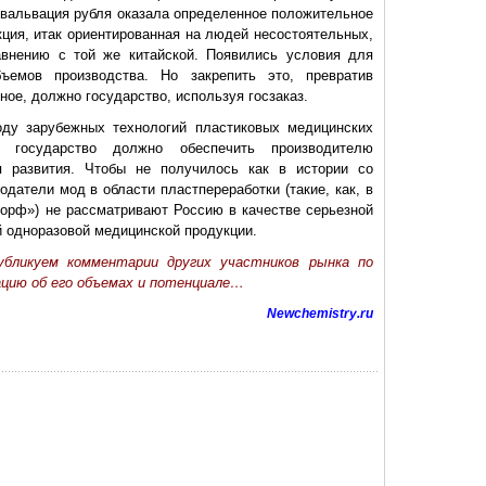
евальвация рубля оказала определенное положительное
кция, итак ориентированная на людей несостоятельных,
авнению с той же китайской. Появились условия для
ъемов производства. Но закрепить это, превратив
ное, должно государство, используя госзаказ.
оду зарубежных технологий пластиковых медицинских
 государство должно обеспечить производителю
я развития. Чтобы не получилось как в истории со
датели мод в области пластпереработки (такие, как, в
орф») не рассматривают Россию в качестве серьезной
й одноразовой медицинской продукции.
убликуем комментарии других участников рынка по
ацию об его объемах и потенциале…
Newchemistry.ru