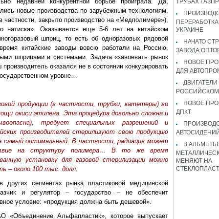
ьно недавней конкурентной борьбе проиграла. Да,
ТРУБАХ ГАЗП
ались новые производства по зарубежным технологиям,
ПРОИЗВОДС
(в частности, закрыто производство на «Медполимере»),
ПЕРЕРАБОТКА
го натиска». Оказывается еще 5-6 лет на китайском
УКРАИНЕ
ногоразовый шприц, то есть об одноразовых рядовой
НАЧАТО СТ
 время китайские заводы вовсю работали на Россию,
ЗАВОДА ОПТО
ыми шприцами и системами. Задача «завоевать рынок
НОВОЕ ПРО
 производитель оказался не в состоянии конкурировать
ДЛЯ АВТОПРО
государственном уровне…
ДВИГАТЕЛИ
РОССИЙСКОМ
НОВОЕ ПРО
овой продукции (в частности, трубки, катетеры) во
ДПКТ
ощи окиси этилена. Эта процедура довольно сложна и
ывоопасна), требует специальных разрешений и
ПРОИЗВОД
ийских производителей стерилизуют свою продукцию
АВТОСИДЕНИЙ
не самый оптимальный. В частности, радиация может
В АЛЬМЕТЬ
йствие на структуру полимера… В то же время
МЕТАЛЛИЧЕСК
анную установку для газовой стерилизации можно
МЕНЯЮТ НА
ь – около 100 тыс. долл.
СТЕКЛОПЛАС
 других сегментах рынка пластиковой медицинской
казчик и регулятор – государство – не обеспечит
вное условие: «продукция должна быть дешевой».
О «Объединение Альфапластик», которое выпускает