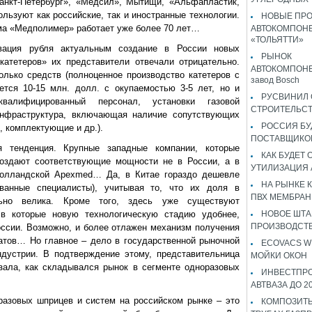
анкт-Петербург», «Медсил», Мытищи, «Альфапластик,
ользуют как российские, так и иностранные технологии.
НОВЫЕ ПР
ма «Медполимер» работает уже более 70 лет…
АВТОКОМПОНЕ
«ТОЛЬЯТТИ»
вация рубля актуальным создание в России новых
РЫНОК
катетеров» их представители отвечали отрицательно.
АВТОКОМПОНЕ
только средств (полноценное производство катетеров с
завод Bosch
тся 10-15 млн. долл. с окупаемостью 3-5 лет, но и
РУСВИНИЛ 
валифицированный персонал, установки газовой
СТРОИТЕЛЬС
 инфраструктура, включающая наличие сопутствующих
РОССИЯ Б
, комплектующие и др.).
ПОСТАВЩИКО
 тенденция. Крупные западные компании, которые
КАК БУДЕТ
создают соответствующие мощности не в России, а в
УТИЛИЗАЦИЯ
 голландской Apexmed… Да, в Китае гораздо дешевле
НА РЫНКЕ 
ванные специалисты), учитывая то, что их доля в
ПВХ МЕМБРАН
льно велика. Кроме того, здесь уже существуют
 в которые новую технологическую стадию удобнее,
НОВОЕ ШТ
ПРОИЗВОДСТВ
оссии. Возможно, и более отлажен механизм получения
атов… Но главное – дело в государственной рыночной
ECOVACS W
дустрии. В подтверждение этому, представительница
МОЙКИ ОКОН
зала, как складывался рынок в сегменте одноразовых
ИНВЕСТПР
АВТВАЗА ДО 2
разовых шприцев и систем на российском рынке – это
КОМПОЗИТЫ