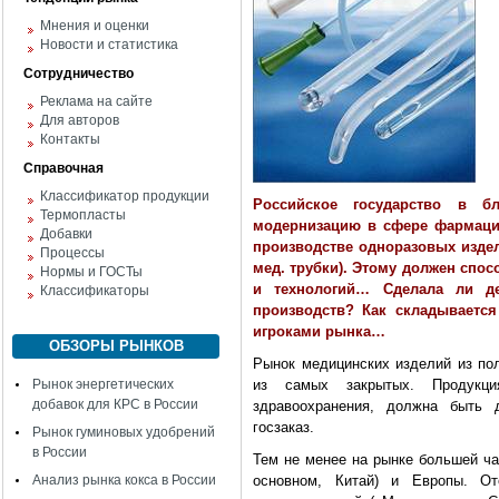
Мнения и оценки
Новости и статистика
Сотрудничество
Реклама на сайте
Для авторов
Контакты
Справочная
Классификатор продукции
Российское государство в б
Термопласты
модернизацию в сфере фармаци
Добавки
производстве одноразовых изде
Процессы
мед. трубки). Этому должен спо
Нормы и ГОСТы
и технологий… Сделала ли д
Классификаторы
производств? Как складывается
игроками рынка…
ОБЗОРЫ РЫНКОВ
Рынок медицинских изделий из пол
Рынок энергетических
из самых закрытых. Продукци
добавок для КРС в России
здравоохранения, должна быть 
госзаказ.
Рынок гуминовых удобрений
в России
Тем не менее на рынке большей ча
Анализ рынка кокса в России
основном, Китай) и Европы. От