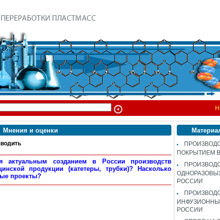
Н
Мнения и оценки
Материа
водить
ПРОИЗВОДС
ПОКРЫТИЕМ 
я актуальным созданием в России производств
ПРОИЗВОД
инской продукции (катетеры, трубки)? Насколько
ОДНОРАЗОВЫ
ные проекты?
РОССИИ
ПРОИЗВОД
ИНФУЗИОННЫХ
РОССИИ