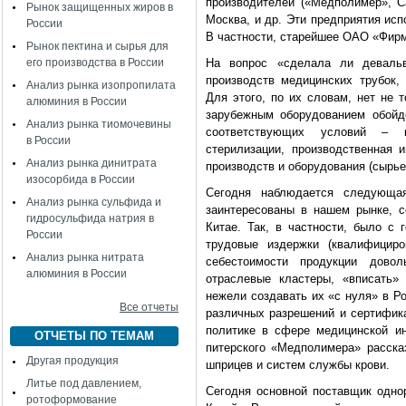
производителей («Медполимер», С
Рынок защищенных жиров в
Москва, и др. Эти предприятия исп
России
В частности, старейшее ОАО «Фир
Рынок пектина и сырья для
его производства в России
На вопрос «сделала ли деваль
производств медицинских трубок, 
Анализ рынка изопропилата
Для этого, по их словам, нет не 
алюминия в России
зарубежным оборудованием обойде
Анализ рынка тиомочевины
соответствующих условий – к
в России
стерилизации, производственная
Анализ рынка динитрата
производств и оборудования (сырье
изосорбида в России
Сегодня наблюдается следующая
Анализ рынка сульфида и
заинтересованы в нашем рынке, 
гидросульфида натрия в
Китае. Так, в частности, было с
России
трудовые издержки (квалифициро
Анализ рынка нитрата
себестоимости продукции дово
алюминия в России
отраслевые кластеры, «вписать»
нежели создавать их «с нуля» в Р
Все отчеты
различных разрешений и сертифик
политике в сфере медицинской ин
ОТЧЕТЫ ПО ТЕМАМ
питерского «Медполимера» расска
Другая продукция
шприцев и систем службы крови.
Литье под давлением,
Сегодня основной поставщик одно
ротоформование