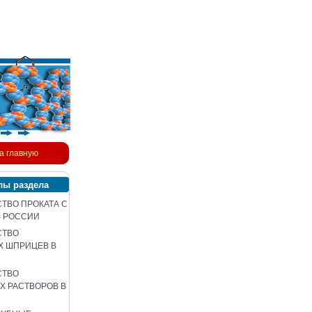
а главную
лы раздела
ТВО ПРОКАТА С
В РОССИИ
СТВО
Х ШПРИЦЕВ В
СТВО
 РАСТВОРОВ В