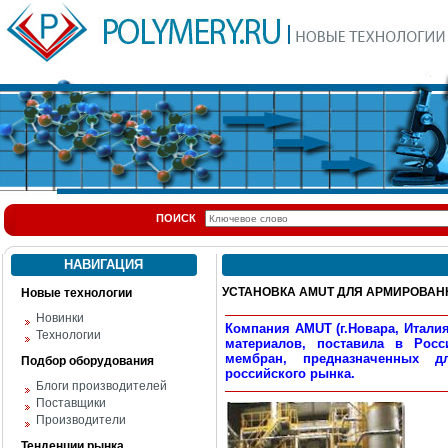
ПОИСК
НАВИГАЦИЯ
УСТАНОВКА AMUT ДЛЯ АРМИРОВАН
Новые технологии
Новинки
Компания AMUT (г.Новара, Итали
Технологии
материалов, поставила в Рос
мембран, предназначенных д
Подбор оборудования
российского рынка.
Блоги производителей
Поставщики
Производители
Тенденции рынка