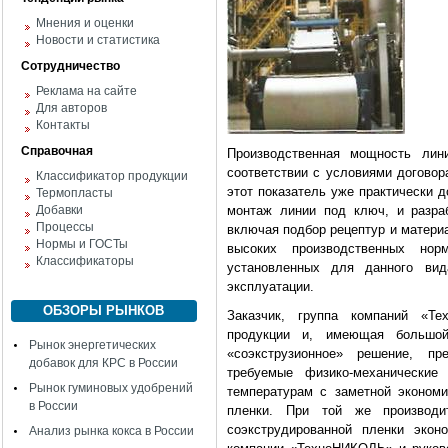
Мнения и оценки
Новости и статистика
Сотрудничество
Реклама на сайте
Для авторов
Контакты
Справочная
Производственная мощность лин
соответствии с условиями договора
Классификатор продукции
этот показатель уже практически 
Термопласты
Добавки
монтаж линии под ключ, и разраб
Процессы
включая подбор рецептур и матери
Нормы и ГОСТы
высоких производственных нор
Классификаторы
установленных для данного ви
эксплуатации.
ОБЗОРЫ РЫНКОВ
Заказчик, группа компаний «Т
продукции и, имеющая большой
Рынок энергетических
«соэкструзионное» решение, п
добавок для КРС в России
требуемые физико-механические 
Рынок гуминовых удобрений
температурам с заметной экономи
в России
пленки. При той же производи
соэкструдированной пленки экон
Анализ рынка кокса в России