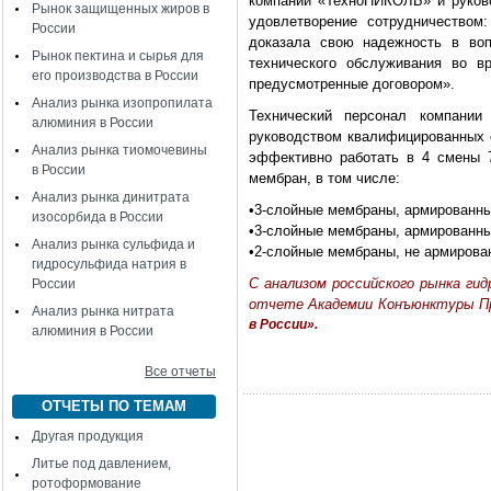
компании «ТехноНИКОЛЬ» и руково
Рынок защищенных жиров в
удовлетворение сотрудничество
России
доказала свою надежность в воп
Рынок пектина и сырья для
технического обслуживания во в
его производства в России
предусмотренные договором».
Анализ рынка изопропилата
Технический персонал компани
алюминия в России
руководством квалифицированных 
Анализ рынка тиомочевины
эффективно работать в 4 смены 
в России
мембран, в том числе:
Анализ рынка динитрата
•3-слойные мембраны, армированные
изосорбида в России
•3-слойные мембраны, армированн
Анализ рынка сульфида и
•2-слойные мембраны, не армирован
гидросульфида натрия в
C анализом российского рынка ги
России
отчете Академии Конъюнктуры 
Анализ рынка нитрата
в России».
алюминия в России
Все отчеты
ОТЧЕТЫ ПО ТЕМАМ
Другая продукция
Литье под давлением,
ротоформование