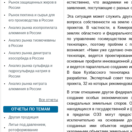
естественно, что академики не 
Рынок защищенных жиров в
России
заявления, поступающие с разных с
Рынок пектина и сырья для
Эта ситуация может служить други
его производства в России
вопроса собственности на землю 
проектов. В частности, в Кемеро
Анализ рынка изопропилата
алюминия в России
землях областного и федерального
по управлению госимуществом я
Анализ рынка тиомочевины
технопарк», поэтому проблем с 
в России
возникает. «Нами уже сделано оче
Анализ рынка динитрата
технопарк, ведется проектирован
изосорбида в России
основные профили инновационной д
Анализ рынка сульфида и
и ведется параллельно созданию и
гидросульфида натрия в
В базе Кузбасского технопарка
России
разработки. Экспертный совет тех
проекта, 32 из которых рекомендов
Анализ рынка нитрата
алюминия в России
В этом отношении другое федерал
создание особых экономических
Все отчеты
скандальных земельных споров. О
находящихся в государственной и 
ОТЧЕТЫ ПО ТЕМАМ
в пределах ОЭЗ могут предост
Другая продукция
исключительно на основании до
Литье под давлением,
созданных ими объектов недви
ротоформование
указанными объектами земельных у