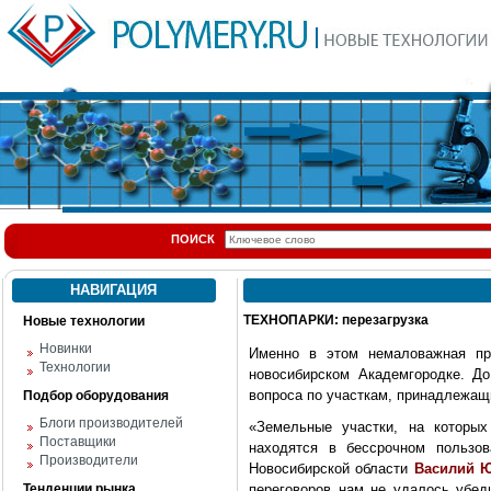
ПОИСК
НАВИГАЦИЯ
ТЕХНОПАРКИ: перезагрузка
Новые технологии
Новинки
Именно в этом немаловажная при
Технологии
новосибирском Академгородке. Д
вопроса по участкам, принадлежа
Подбор оборудования
Блоги производителей
«Земельные участки, на которых
Поставщики
находятся в бессрочном пользо
Производители
Новосибирской области
Василий 
Тенденции рынка
переговоров нам не удалось убед