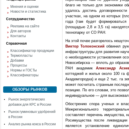
благо не только для экономики об
Мнения и оценки
удалось достичь договоренности
Новости и статистика
участках, на одном из которых (пл
Сотрудничество
года (там будет формироваться 
Реклама на сайте
(площадью 2,8 и 3,5 га) находятс
Для авторов
технопарку от СО РАН.
Контакты
На этой почве разгорелось нешуточ
Справочная
Виктор Толоконский
обвинил рук
Классификатор продукции
инфраструктуры для развития науч
Термопласты
о необходимости установления осо
Добавки
Новосибирска — вплоть до образов
Процессы
РАН академик
Александр Асее
Нормы и ГОСТы
коттеджей и жилья около 100 га 
Классификаторы
Академгородка) и еще 2 тыс. га зе
может посчитать странным последн
ОБЗОРЫ РЫНКОВ
позицию. По его словам, это позв
индивидуальное — для высококвал
Рынок энергетических
Обострению спора ученых и влас
добавок для КРС в России
Межрегионального территориал
Рынок гуминовых удобрений
составляет перечень имущества, 
в России
Росимущества после ликвидации 
Анализ рынка кокса в России
является установление единол