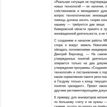
«Реальная ситуация не подтвержда
новых технологий — их наличия, п
собственников и менеджмент дум
вопрос технологических инновац
помощь должна носить скорее конц
нашему — требуются две вещи: ф
Кемеровской области принято в п
инновационной деятельности, а не 
С созданием и началом работы МВ
спора и вокруг земель Новосиби
обладать полномочиями инициирова
Дмитрий Верховод. — На самом 
утвержденных понятий деятельн
опирается только на два докум
утверждении программы «Создание 
технологий» и постановление о по
каком нормативном пакете речи пока
в Госдуму только к концу текущег
понятия «резидент». Проект зако
другими регламентирующими докум
К примеру, для инноваторов непоня
по большому счету и не нужны —
скажем, льготы по налогу на приб