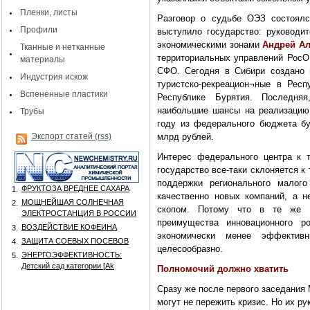
Пленки, листы
Разговор о судьбе ОЭЗ состоялс
Профили
выступило государство: руководи
экономическими зонами
Андрей Ал
Тканные и нетканные
территориальных управлений РосОЭ
материалы
СФО. Сегодня в Сибири создано 
Индустрия искож
туристско-рекреацион¬ные в Респ
Вспененные пластики
Республике Бурятия. Последня
наибольшие шансы на реализацию 
Трубы
году из федерального бюджета бу
Экспорт статей (rss)
млрд рублей.
Интерес федерального центра к т
государство все-таки склоняется к
поддержки регионального малого
ФРУКТОЗА ВРЕДНЕЕ САХАРА
1.
качественно новых компаний, а 
МОЩНЕЙШАЯ СОЛНЕЧНАЯ
2.
скопом. Потому что в те же т
ЭЛЕКТРОСТАНЦИЯ В РОССИИ
преимущества инновационного р
ВОЗДЕЙСТВИЕ КОФЕИНА
3.
экономически менее эффектив
ЗАЩИТА СОЕВЫХ ПОСЕВОВ
4.
целесообразно.
ЭНЕРГОЭФФЕКТИВНОСТЬ:
5.
Детский сад категории [Аk
Полномочий должно хватить
Сразу же после первого заседания
могут не пережить кризис. Но их р