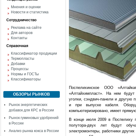
Мнения и оценки
Новости и статистика
Сотрудничество
Реклама на сайте
Для авторов
Контакты
Справочная
Классификатор продукции
Термопласты
Добавки
Процессы
Нормы и ГОСТы
Классификаторы
Поспелихинское ООО «Алтайка
«Алтайхимпласт». На нем будут 
ОБЗОРЫ РЫНКОВ
уголки, сэндвич-панели и другую 
Рынок энергетических
и при выпуске кабеля. Обору
добавок для КРС в России
компьютеризировано, имеет прямую
Рынок гуминовых удобрений
В конце июля 2009 в Поспелиху п
в России
полутора-двух лет будут обуч
Анализ рынка кокса в России
электромонтеры, работники других