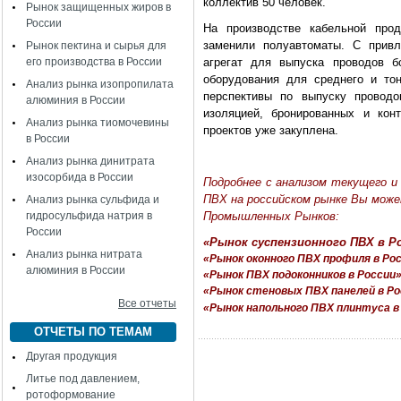
коллектив 50 человек.
Рынок защищенных жиров в
России
На производстве кабельной про
заменили полуавтоматы. С привл
Рынок пектина и сырья для
его производства в России
агрегат для выпуска проводов б
оборудования для среднего и тон
Анализ рынка изопропилата
перспективы по выпуску проводо
алюминия в России
изоляцией, бронированных и кон
Анализ рынка тиомочевины
проектов уже закуплена.
в России
Анализ рынка динитрата
изосорбида в России
Подробнее с анализом текущего и 
ПВХ на российском рынке Вы мож
Анализ рынка сульфида и
гидросульфида натрия в
Промышленных Рынков:
России
«Рынок суспензионного ПВХ в Ро
Анализ рынка нитрата
«Рынок оконного ПВХ профиля в Ро
алюминия в России
«Рынок ПВХ подоконников в России
«Рынок стеновых ПВХ панелей в Ро
Все отчеты
«Рынок напольного ПВХ плинтуса в
ОТЧЕТЫ ПО ТЕМАМ
Другая продукция
Литье под давлением,
ротоформование