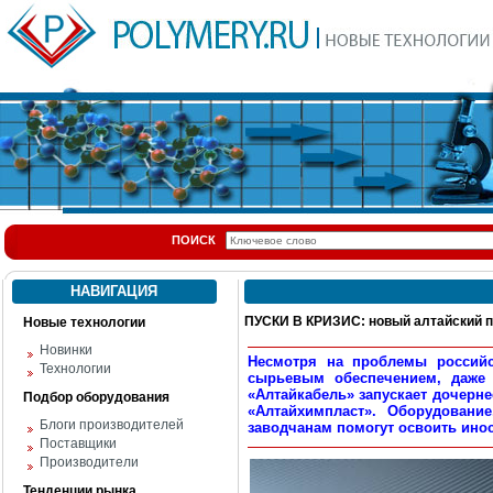
ПОИСК
НАВИГАЦИЯ
ПУСКИ В КРИЗИС: новый алтайский 
Новые технологии
Новинки
Несмотря на проблемы российс
Технологии
сырьевым обеспечением, даже 
«Алтайкабель» запускает дочерне
Подбор оборудования
«Алтайхимпласт». Оборудовани
Блоги производителей
заводчанам помогут освоить ино
Поставщики
Производители
Тенденции рынка