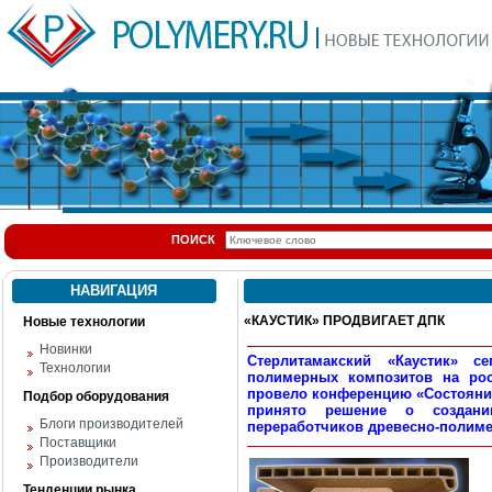
ПОИСК
НАВИГАЦИЯ
«КАУСТИК» ПРОДВИГАЕТ ДПК
Новые технологии
Новинки
Стерлитамакский «Каустик» с
Технологии
полимерных композитов на рос
провело конференцию «Состояние
Подбор оборудования
принято решение о создани
Блоги производителей
переработчиков древесно-полим
Поставщики
Производители
Тенденции рынка