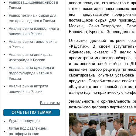
Рынок защищенных жиров в
нового продукта, его качество и п
России
также наметили планы совместной
них представители предприятий
Рынок пектина и сырья для
поставщиков сырья для производ
его производства в России
Москвы, Санкт-Петербурга, Пер
Анализ рынка изопропилата
Барнаула, Брянска, Зеленодольска,
алюминия в России
Открытие деловой встречи сос
Анализ рынка тиомочевины
«Каустик». В своем вступител
в России
Афанасьев, сказал: «В целях 
Анализ рынка динитрата
просмотрели множество обзоров, п
изосорбида в России
и остановили свой выбор на ДП
Анализ рынка сульфида и
выполнен подбор рецептур по нес
гидросульфида натрия в
смонтирована опытная установка 
России
продукта. Потребительские свойст
Анализ рынка нитрата
«Каустик» станет первый на этом,
алюминия в России
данную научно-практическую конф
Уникальность и оригинальность 
Все отчеты
возможного делового партнерства 
ОТЧЕТЫ ПО ТЕМАМ
Другая продукция
Литье под давлением,
ротоформование