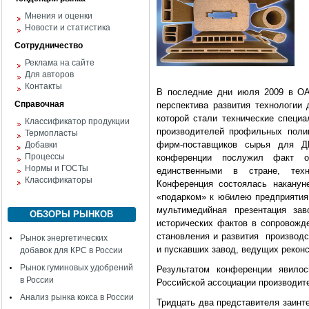
Мнения и оценки
Новости и статистика
Сотрудничество
Реклама на сайте
Для авторов
Контакты
В последние дни июля 2009 в ОА
Справочная
перспектива развития технологии 
которой стали технические специа
Классификатор продукции
производителей профильных поли
Термопласты
фирм-поставщиков сырья для Д
Добавки
Процессы
конференции послужил факт 
Нормы и ГОСТы
единственными в стране, техн
Классификаторы
Конференция состоялась накану
«подарком» к юбилею предприятия.
мультимедийная презентация з
ОБЗОРЫ РЫНКОВ
исторических фактов в сопровож
становления и развития производс
Рынок энергетических
и пускавших завод, ведущих реконс
добавок для КРС в России
Рынок гуминовых удобрений
Результатом конференции явило
в России
Российской ассоциации производит
Анализ рынка кокса в России
Тридцать два представителя заинт