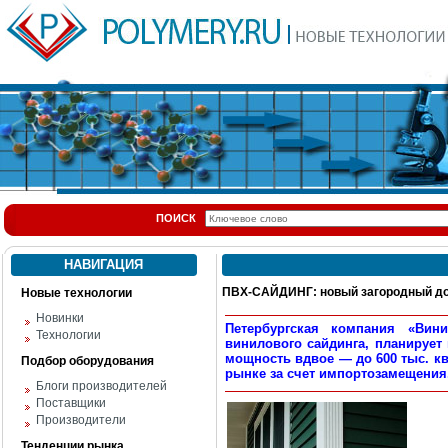
ПОИСК
НАВИГАЦИЯ
ПВХ-САЙДИНГ: новый загородный д
Новые технологии
Новинки
Петербургская компания «Вин
Технологии
винилового сайдинга, планирует
мощность вдвое — до 600 тыс. кв
Подбор оборудования
рынке за счет импортозамещения
Блоги производителей
Поставщики
Производители
Тенденции рынка