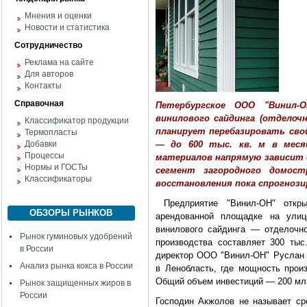
Мнения и оценки
Новости и статистика
Сотрудничество
Реклама на сайте
Для авторов
Контакты
Справочная
Петербургское ООО "Винил-
винилового сайдинга (отделоч
Классификатор продукции
планирует перебазировать сво
Термопласты
Добавки
— до 600 тыс. кв. м в меся
Процессы
материалов напрямую зависит 
Нормы и ГОСТы
сегмент загородного домос
Классификаторы
восстановления пока спрогнози
Предприятие "Винил-ОН" откр
ОБЗОРЫ РЫНКОВ
арендованной площадке на улиц
винилового сайдинга — отделочн
Рынок гуминовых удобрений
производства составляет 300 тыс
в России
директор ООО "Винил-ОН" Руслан 
Анализ рынка кокса в России
в Ленобласть, где мощность произ
Общий объем инвестиций — 200 млн
Рынок защищенных жиров в
России
Господин Акжолов не называет сро