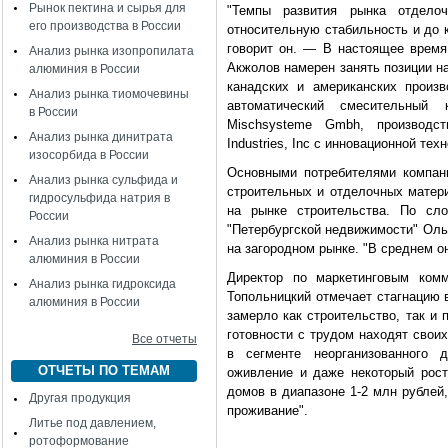
Рынок пектина и сырья для
"Темпы развития рынка отдело
его производства в России
относительную стабильность и до 
говорит он. — В настоящее время 
Анализ рынка изопропилата
Акжолов намерен занять позиции н
алюминия в России
канадских и американских произв
Анализ рынка тиомочевины
автоматический смесительный
в России
Mischsysteme Gmbh, производст
Анализ рынка динитрата
Industries, Inc с инновационной т
изосорбида в России
Основными потребителями компан
Анализ рынка сульфида и
строительных и отделочных матери
гидросульфида натрия в
на рынке строительства. По сло
России
"Петербургской недвижимости" Оль
Анализ рынка нитрата
на загородном рынке. "В среднем он
алюминия в России
Директор по маркетинговым комм
Анализ рынка гидроксида
Топольницкий отмечает стагнацию в
алюминия в России
замерло как строительство, так и
готовности с трудом находят свои
Все отчеты
в сегменте неорганизованного д
ОТЧЕТЫ ПО ТЕМАМ
оживление и даже некоторый рост
домов в диапазоне 1-2 млн рублей
Другая продукция
проживание".
Литье под давлением,
ротоформование