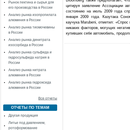
Bloomberg также предполагает, чт
Рынок пектина и сырья для
цитируя заявление Ассоциации авт
его производства в России
состоянию на июль 2009 года сп
Анализ рынка изопропилата
января 2009 года. Казутака Сон
алюминия в России
каучука Marubeni, отметил: «Спрос
Анализ рынка тиомочевины
никаких факторов, могущих негатив
в России
купивших себе автомобиль, продол
Анализ рынка динитрата
изосорбида в России
Анализ рынка сульфида и
гидросульфида натрия в
России
Анализ рынка нитрата
алюминия в России
Анализ рынка гидроксида
алюминия в России
Все отчеты
ОТЧЕТЫ ПО ТЕМАМ
Другая продукция
Литье под давлением,
ротоформование