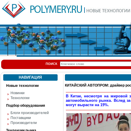
ПОИСК
НАВИГАЦИЯ
КИТАЙСКИЙ АВТОПРОМ: драйвер рост
Новые технологии
Новинки
В Китае, несмотря на мировой 
Технологии
автомобильного рынка. Вслед за 
могут вырасти на 19%.
Подбор оборудования
Блоги производителей
Поставщики
Производители
Тенденции рынка