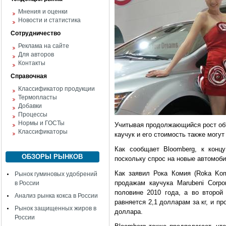
Мнения и оценки
Новости и статистика
Сотрудничество
Реклама на сайте
Для авторов
Контакты
Справочная
Классификатор продукции
Термопласты
Добавки
Процессы
Нормы и ГОСТы
Учитывая продолжающийся рост объ
Классификаторы
каучук и его стоимость также могут
Как сообщает Bloomberg, к конц
ОБЗОРЫ РЫНКОВ
поскольку спрос на новые автомоби
Как заявил Рока Комия (Roka Kom
Рынок гуминовых удобрений
продажам каучука Marubeni Corpor
в России
половине 2010 года, а во второй
Анализ рынка кокса в России
равняется 2,1 долларам за кг, и пр
Рынок защищенных жиров в
доллара.
России