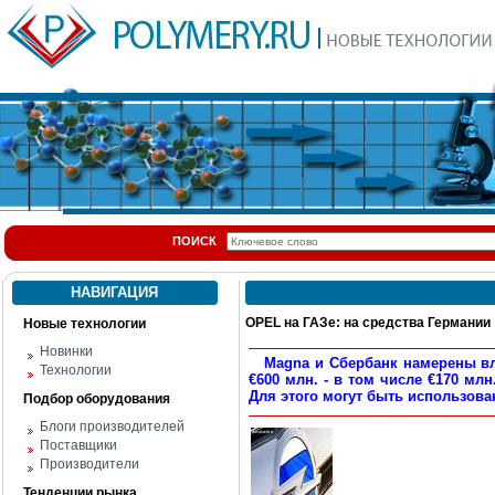
ПОИСК
НАВИГАЦИЯ
OPEL на ГАЗе: на средства Германии
Новые технологии
Новинки
Magna и Сбербанк намерены вло
Технологии
€600 млн. - в том числе €170 мл
Для этого могут быть использова
Подбор оборудования
Блоги производителей
Поставщики
Производители
Тенденции рынка