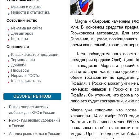
Мнения и оценки
Новости и статистика
Сотрудничество
Magna и Сбербанк намерены вложи
млн. В основном средства предна
Реклама на сайте
Горьковском автозаводе. Для это
Для авторов
Контакты
Германии, в целом пообещавшего 
время как в самой стране партнеры
Справочная
Член наблюдательного совета т
Классификатор продукции
преддверии продажи Opel), Дирк Пф
Термопласты
Добавки
— канадская Magna и российск
Процессы
значительную часть господдержк
Нормы и ГОСТы
объем госгарантий по кредитам 
Классификаторы
Пфайля, в Россию может уйти не 
немецких навыков в Россию и со
Пфайль. Он уточнил, что форма по
ОБЗОРЫ РЫНКОВ
либо это будут госгарантии, либо п
Рынок энергетических
Magna уже говорила, что после 
добавок для КРС в России
ключевым. 14 сентября 2009 сод
Рынок гуминовых удобрений
"вложить в Россию не менее €600 м
в России
начальном этапе", в частности в 
модель Opel — внедорожник Antara)
Анализ рынка кокса в России