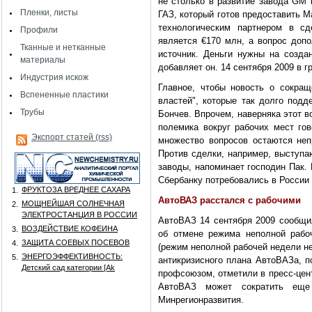
не столько в развитие завода GM 
Пленки, листы
ГАЗ, который готов предоставить M
технологическим партнером в сд
Профили
является €170 млн, а вопрос доп
Тканные и нетканные
источник. Деньги нужны на созда
материалы
добавляет он. 14 сентября 2009 в г
Индустрия искож
Главное, чтобы новость о сокра
Вспененные пластики
властей", которые так долго подд
Трубы
Бончев. Впрочем, наверняка этот в
полемика вокруг рабочих мест го
Экспорт статей (rss)
множество вопросов остаются неп
Против сделки, например, выступа
заводы, напоминает господин Пак. 
Сбербанку потребовались в России 
ФРУКТОЗА ВРЕДНЕЕ САХАРА
1.
АвтоВАЗ расстался с рабочими
МОЩНЕЙШАЯ СОЛНЕЧНАЯ
2.
ЭЛЕКТРОСТАНЦИЯ В РОССИИ
АвтоВАЗ 14 сентября 2009 сообщил
ВОЗДЕЙСТВИЕ КОФЕИНА
3.
об отмене режима неполной рабо
ЗАЩИТА СОЕВЫХ ПОСЕВОВ
4.
(режим неполной рабочей недели н
ЭНЕРГОЭФФЕКТИВНОСТЬ:
5.
антикризисного плана АвтоВАЗа, п
Детский сад категории [Аk
профсоюзом, отметили в пресс-цен
АвтоВАЗ может сократить ещ
Минрегионразвития.