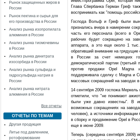
инвестпрограмма Opel, которая ни
Рынок защищенных жиров в
Глава Сбербанка Герман Греф такж
России
воспринимать как "помощь российс
Рынок пектина и сырья для
Господа Вольф и Греф были вын
его производства в России
признались вчера в намерении сокр
Анализ рынка изопропилата
часть его персонала (всего в Ope
алюминия в России
рабочих будет сокращено на зав
Анализ рынка тиомочевины
аппарата, а это еще около 1 тыс
в России
обративший внимание на грядущие 
Анализ рынка динитрата
в России за счет немецких го
изосорбида в России
демократической партии (третьей 
против продажи Opel Magna и
Анализ рынка сульфида и
поддерживала сделку с Magna и Сб
гидросульфида натрия в
массовых сокращений на заводах в 
России
Анализ рынка нитрата
14 сентября 2009 госпожа Меркель
алюминия в России
отметили, что "не понимают ажио
были уже давно известны". В и
Все отчеты
возможных сокращениях на заводах
человек), а источники информации
ОТЧЕТЫ ПО ТЕМАМ
в сборку и продвижение Opel в Рос
Другая продукция
еще в июне 2009.
Литье под давлением,
Теперь (середина сентября 2009) и
ротоформование