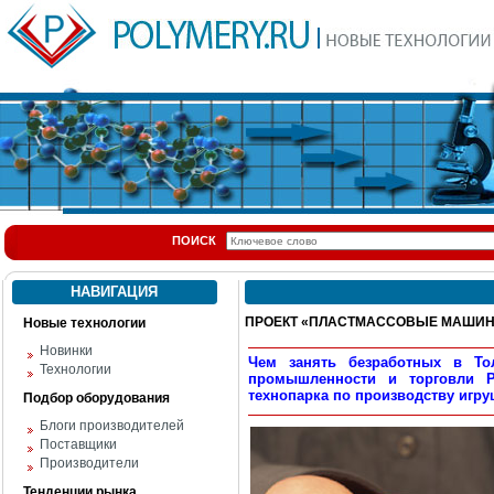
ПОИСК
НАВИГАЦИЯ
ПРОЕКТ «ПЛАСТМАССОВЫЕ МАШИНК
Новые технологии
Новинки
Чем занять безработных в То
Технологии
промышленности и торговли Р
технопарка по производству игру
Подбор оборудования
Блоги производителей
Поставщики
Производители
Тенденции рынка