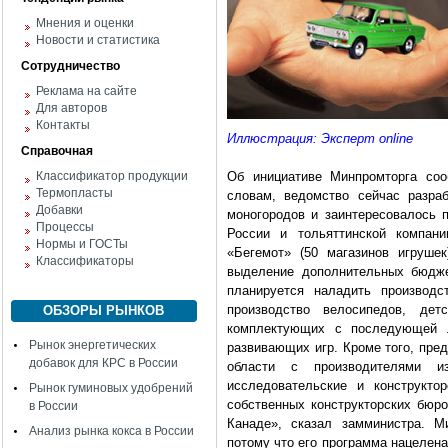
Мнения и оценки
Новости и статистика
Сотрудничество
Реклама на сайте
Для авторов
Контакты
Иллюстрация: Эксперт online
Справочная
Классификатор продукции
Об инициативе Минпромторга соо
Термопласты
словам, ведомство сейчас разра
Добавки
моногородов и заинтересовалось 
Процессы
России и тольяттинской компани
Нормы и ГОСТы
«Бегемот» (50 магазинов игрушек
Классификаторы
выделение дополнительных бюдже
планируется наладить производс
производство велосипедов, дет
ОБЗОРЫ РЫНКОВ
комплектующих с последующей л
Рынок энергетических
развивающих игр. Кроме того, пре
добавок для КРС в России
области с производителями и
исследовательские и конструкто
Рынок гуминовых удобрений
собственных конструкторских бюро
в России
Канаде», сказал замминистра. М
Анализ рынка кокса в России
потому что его программа нацелена