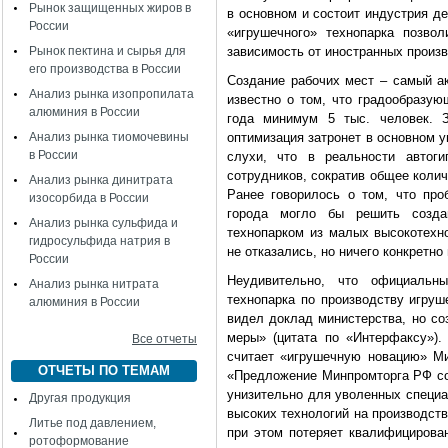
Рынок защищенных жиров в
в основном и состоит индустрия де
России
«игрушечного» технопарка позво
Рынок пектина и сырья для
зависимость от иностранных произ
его производства в России
Создание рабочих мест – самый ак
Анализ рынка изопропилата
известно о том, что градообразую
алюминия в России
года минимум 5 тыс. человек. 
Анализ рынка тиомочевины
оптимизация затронет в основном у
в России
слухи, что в реальности автоги
сотрудников, сократив общее колич
Анализ рынка динитрата
Ранее говорилось о том, что про
изосорбида в России
города могло бы решить созда
Анализ рынка сульфида и
технопарком из малых высокотехно
гидросульфида натрия в
не отказались, но ничего конкретн
России
Неудивительно, что официаль
Анализ рынка нитрата
технопарка по производству игруш
алюминия в России
видел доклад министерства, но со
меры» (цитата по «Интерфаксу»).
Все отчеты
считает «игрушечную новацию» Ми
ОТЧЕТЫ ПО ТЕМАМ
«Предложение Минпромторга РФ соз
унизительно для уволенных специа
Другая продукция
высоких технологий на производство
Литье под давлением,
при этом потеряет квалифицирован
ротоформование