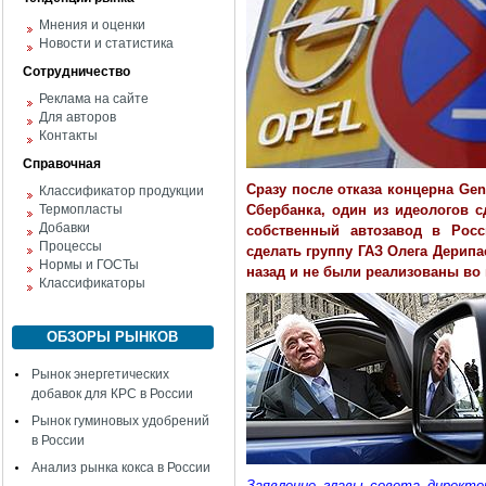
Мнения и оценки
Новости и статистика
Сотрудничество
Реклама на сайте
Для авторов
Контакты
Справочная
Сразу после отказа концерна Gen
Классификатор продукции
Термопласты
Сбербанка, один из идеологов 
Добавки
собственный автозавод в Росс
Процессы
сделать группу ГАЗ Олега Дерип
Нормы и ГОСТы
назад и не были реализованы во
Классификаторы
ОБЗОРЫ РЫНКОВ
Рынок энергетических
добавок для КРС в России
Рынок гуминовых удобрений
в России
Анализ рынка кокса в России
Заявление главы совета директо