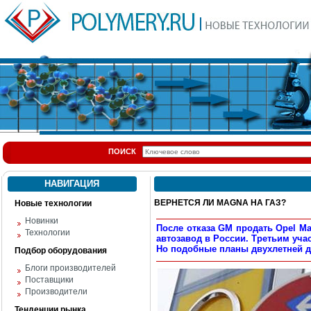
ПОИСК
НАВИГАЦИЯ
ВЕРНЕТСЯ ЛИ MAGNA НА ГАЗ?
Новые технологии
Новинки
После отказа GM продать Opel M
Технологии
автозавод в России. Третьим уча
Но подобные планы двухлетней д
Подбор оборудования
Блоги производителей
Поставщики
Производители
Тенденции рынка