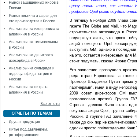
Рынок защищенных жиров в
сразу после того, как власти 
России
профсоюз Opel резко осудили отка
Рынок пектина и сырья для
В пятницу 6 ноября 2009 глава со
его производства в России
газете The Globe and Mail, что Ma
Анализ рынка изопропилата
строительстве автозавода в Росси
алюминия в России
подчеркнув лишь, что проект об
Анализ рынка тиомочевины
акций немецкого Opel консорциу
в России
выступить GM, однако в последний 
Анализ рынка динитрата
на это, остается интересным для 
изосорбида в России
стоит подумать, сказал Фрэнк Стро
Анализ рынка сульфида и
Его заявление прозвучало практич
гидросульфида натрия в
ряда стран Евросоюза, а также 
России
Премьер Владимир Путин прямо у
Анализ рынка нитрата
партнерами", имея в виду непослед
алюминия в России
2009 совет директоров GM выс
проголосовал против). Группа ГА
Все отчеты
Стронак, должна была стать одн
покупала акции Opel, группа соби
ОТЧЕТЫ ПО ТЕМАМ
России. В группе ГАЗ заявление Ф
Другая продукция
также до сих пор не комментировал
сделки просто поблагодарила банк 
Литье под давлением,
ротоформование
В нынешнем заявлении господина 