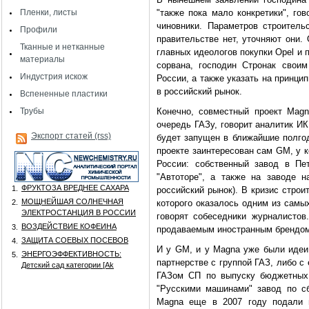
Пленки, листы
"также пока мало конкретики", го
чиновники. Параметров строител
Профили
правительстве нет, уточняют они.
Тканные и нетканные
главных идеологов покупки Opel и п
материалы
сорвана, господин Стронак свои
Индустрия искож
России, а также указать на принци
в российский рынок.
Вспененные пластики
Трубы
Конечно, совместный проект Mag
очередь ГАЗу, говорит аналитик ИК
Экспорт статей (rss)
будет запущен в ближайшие полгод
проекте заинтересован сам GM, у 
России: собственный завод в Пе
"Автоторе", а также на заводе 
ФРУКТОЗА ВРЕДНЕЕ САХАРА
1.
российский рынок). В кризис строи
МОЩНЕЙШАЯ СОЛНЕЧНАЯ
2.
которого оказалось одним из самых
ЭЛЕКТРОСТАНЦИЯ В РОССИИ
говорят собеседники журналистов
ВОЗДЕЙСТВИЕ КОФЕИНА
3.
продаваемым иностранным брендом 
ЗАЩИТА СОЕВЫХ ПОСЕВОВ
4.
И у GM, и у Magna уже были идеи 
ЭНЕРГОЭФФЕКТИВНОСТЬ:
5.
партнерстве с группой ГАЗ, либо 
Детский сад категории [Аk
ГАЗом СП по выпуску бюджетных 
"Русскими машинами" завод по сб
Magna еще в 2007 году подали 