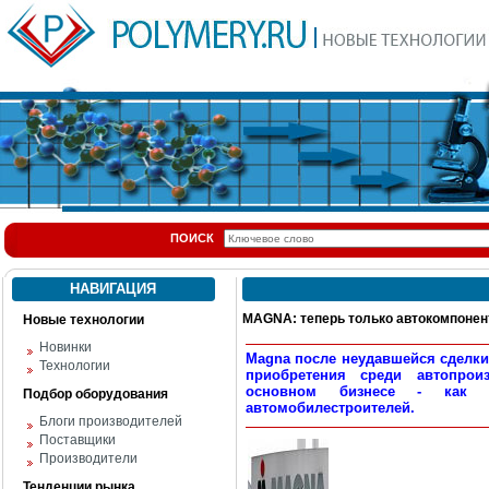
ПОИСК
НАВИГАЦИЯ
MAGNA: теперь только автокомпоне
Новые технологии
Новинки
Magna после неудавшейся сделки
Технологии
приобретения среди автопрои
основном бизнесе - как 
Подбор оборудования
автомобилестроителей.
Блоги производителей
Поставщики
Производители
Тенденции рынка