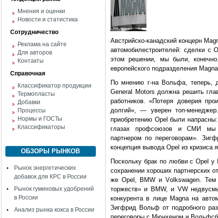
Мнения и оценки
Новости и статистика
Сотрудничество
Австрийско-канадский концерн Мagn
Реклама на сайте
автомобилестроителей: сделки с 
Для авторов
этом решении, мы были, конечно
Контакты
европейского подразделения Magna
Справочная
По мнению г-на Вольфа, теперь, д
Классификатор продукции
General Motors должна решить гла
Термопласты
работников. «Потеря доверия про
Добавки
долгий», — уверен топ-менеджер
Процессы
Нормы и ГОСТы
приобретению Opel были напрасны:
Классификаторы
глазах профсоюзов и СМИ мы 
партнером по переговорам». Зиг
концепция вывода Opel из кризиса 
ОБЗОРЫ РЫНКОВ
Поскольку брак по любви с Opel у
Рынок энергетических
сохранении хороших партнерских от
добавок для КРС в России
же Opel, BMW и Vоlkswagen. Тем
Рынок гуминовых удобрений
торжеств» и BMW, и VW недвусмы
в России
конкурента в лице Мagna на авто
Зигфрид Вольф от подробного разг
Анализ рынка кокса в России
переговоры с Мюнхеном и Вольфсб