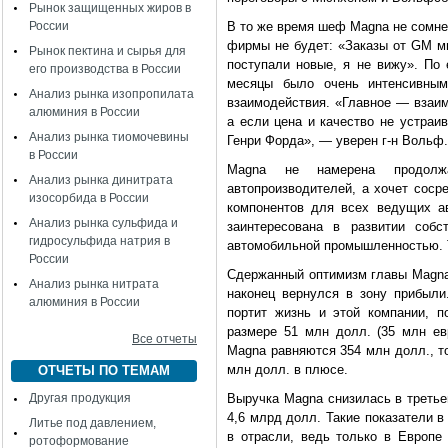
Рынок защищенных жиров в
России
В то же время шеф Magna не сомнев
фирмы не будет: «Заказы от GM мы
Рынок пектина и сырья для
поступали новые, я не вижу». По
его производства в России
месяцы было очень интенсивным
Анализ рынка изопропилата
взаимодействия. «Главное — взаим
алюминия в России
а если цена и качество не устраи
Анализ рынка тиомочевины
Генри Форда», — уверен г-н Вольф.
в России
Magna не намерена продолж
Анализ рынка динитрата
автопроизводителей, а хочет соср
изосорбида в России
компонентов для всех ведущих а
Анализ рынка сульфида и
заинтересована в развитии собс
гидросульфида натрия в
автомобильной промышленностью. Та
России
Сдержанный оптимизм главы Magna 
Анализ рынка нитрата
наконец вернулся в зону прибыли.
алюминия в России
портит жизнь и этой компании, п
размере 51 млн долл. (35 млн ев
Все отчеты
Magna равняются 354 млн долл., то
млн долл. в плюсе.
ОТЧЕТЫ ПО ТЕМАМ
Другая продукция
Выручка Magna снизилась в третье
4,6 млрд долл. Такие показатели 
Литье под давлением,
в отрасли, ведь только в Европе
ротоформование