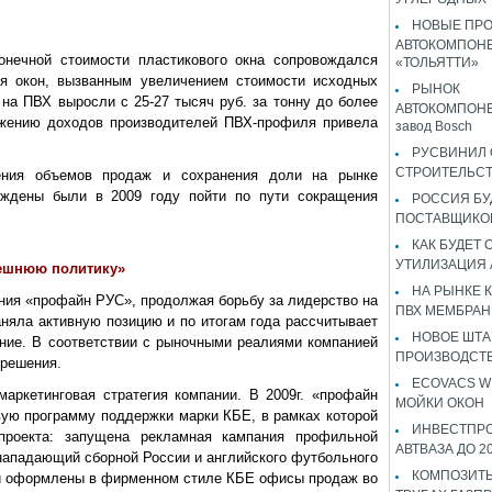
НОВЫЕ ПР
АВТОКОМПОНЕ
онечной стоимости пластикового окна сопровождался
«ТОЛЬЯТТИ»
я окон, вызванным увеличением стоимости исходных
РЫНОК
 на ПВХ выросли с 25-27 тысяч руб. за тонну до более
АВТОКОМПОНЕ
ижению доходов производителей ПВХ-профиля привела
завод Bosch
РУСВИНИЛ 
СТРОИТЕЛЬС
ения объемов продаж и сохранения доли на рынке
ждены были в 2009 году пойти по пути сокращения
РОССИЯ Б
ПОСТАВЩИКО
КАК БУДЕТ
УТИЛИЗАЦИЯ
ешнюю политику»
НА РЫНКЕ 
ия «профайн РУС», продолжая борьбу за лидерство на
ПВХ МЕМБРАН
няла активную позицию и по итогам года рассчитывает
НОВОЕ ШТ
ние. В соответствии с рыночными реалиями компанией
ПРОИЗВОДСТВ
 решения.
ECOVACS W
аркетинговая стратегия компании. В 2009г. «профайн
МОЙКИ ОКОН
ую программу поддержки марки КБЕ, в рамках которой
ИНВЕСТПР
проекта: запущена рекламная кампания профильной
АВТВАЗА ДО 2
нападающий сборной России и английского футбольного
КОМПОЗИТЫ
и оформлены в фирменном стиле КБЕ офисы продаж во