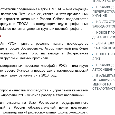
ТРУБАХ ГАЗП
ПРОИЗВОДС
 стратегия продвижения марки TROCAL – был сокращен
ПЕРЕРАБОТКА
партнеров. Тем не менее, ставка на этот премиальный
УКРАИНЕ
ю стратегии компании в России. Сейчас продолжается
НАЧАТО СТ
 продуктов TROCAL: в следующем году в профильных
ЗАВОДА ОПТО
alance появятся дверная группа и цветной профиль.
НОВОЕ ПРО
а
ДЛЯ АВТОПРО
йн РУС» приняла решение начать производство
ДВИГАТЕЛИ
РОССИЙСКОМ
де в городе Воскресенске. Ассортиментный ряд будет
енований. Кроме того, на заводе в Воскресенске
НОВОЕ ПРО
ой группы и цветных профилей.
ДПКТ
ПРОИЗВОД
изводственных проектов «профайн РУС» планирует
АВТОСИДЕНИЙ
ти своего бизнеса и предоставить партнерам широкий
ация проектов начнется в 2010 году.
В АЛЬМЕТЬ
МЕТАЛЛИЧЕСК
МЕНЯЮТ НА
СТЕКЛОПЛАС
опросы качества производства и управления качеством
у «профайн РУС» усилила работу в этом направлении.
ия открыла на базе Ростовского государственного
рвый в России образовательный центр подготовки
о производства «Профессиональная школа оконщиков».