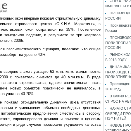
СПРОС НА 
ИМПЛАНТЫ В
ПРОИЗВОДС
стиковых окон впервые показал отрицательную динамику
РОССИИ
симого отраслевого центра «О.К.Н.А. Маркетинг», в
Производств
пластиковых окон сократился на 35%. Постепенное
России
и замедлило падение, в результате за три квартала
ПРОИЗВОД
ению к 2008г.
ПОЛИПРОПИЛ
РОССИИ
ся пессимистического сценария, полагают, что общее
роизойдет на уровне 40%.
РЫНОК КОЛ
В 2018 ГОДУ
ДИНАМИКА
ло введено в эксплуатацию 63 млн. кв.м. жилья против
ПРОИЗВОДСТ
2009 г. показатель снизится до 40 млн.кв.м. В ряде
ПОЛИЭТИЛЕН
начатого строительства, однако значительная часть
Производств
ение новых объектов практически не начиналось, в
2018 году
кна упал на 40-70%.
В КАКИХ РЕ
СПРОС НА АВ
е показал отрицательную динамику из-за отсутствия
итования и уменьшения объемов свободных денежных
НАЧАТО СТР
 потребительские предпочтения сместились в сторону
ОЧЕРЕДИ ПРО
ПЭФ НИТЕЙ
 итоге, спровоцировало демпинг и привело к ценовым
ренции в ряде случаев произошло ухудшение качества
НОВОЕ ПРО
УГЛЕРОДНЫХ 