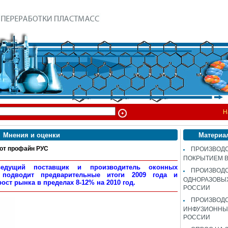
Н
Мнения и оценки
Материа
от профайн РУС
ПРОИЗВОДС
ПОКРЫТИЕМ 
едущий поставщик и производитель оконных
ПРОИЗВОД
подводит предварительные итоги 2009 года и
ОДНОРАЗОВЫ
ост рынка в пределах 8-12% на 2010 год.
РОССИИ
ПРОИЗВОД
ИНФУЗИОННЫХ
РОССИИ