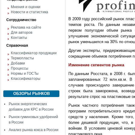
Мнения и оценки
Новости и статистика
В 2009 году российский рынок пла
Сотрудничество
темпов роста. По данным незави
Реклама на сайте
первом полугодии объем рынка 
Для авторов
улучшение экономической ситуаци
Контакты
рынок уменьшился на 30% по отнош
Справочная
Другие эксперты, придерживающие
Классификатор продукции
сокращение объемов потребления п
Термопласты
Добавки
Изменение сегментов рынка
Процессы
Нормы и ГОСТы
По данным Росстата, в 2008 г. бы
Классификаторы
запланированных 72 млн.кв.м. В 
случаев происходило завершение 
строек была заморожена, возвед
ОБЗОРЫ РЫНКОВ
результате спрос на пластиковые о
Рынок энергетических
Рынок частного потребления такж
добавок для КРС в России
программ потребительского кред
средств у населения. Кроме того,
Рынок гуминовых удобрений
в России
более дешевой продукции, что, в
войнам. В условиях ценовой конку
Анализ рынка кокса в России
пластикового окна.