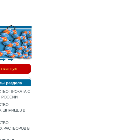
а главную
лы раздела
ТВО ПРОКАТА С
В РОССИИ
СТВО
Х ШПРИЦЕВ В
СТВО
 РАСТВОРОВ В