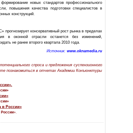
 формирование новых стандартов профессионального
сли, повышения качества подготовки специалистов в
онных конструкций.
С» прогнозирует консервативный рост рынка в пределах
ция в оконной отрасли останется без изменений,
дать не ранее второго квартала 2010 года.
Источник:
www.oknamedia.ru
потенциального спроса и предложения суспензионного
ете познакомиться в отчетах Академии Конъюнктуры
ссии».
ссии»
сии»
ссии»
 в России»
 России
».