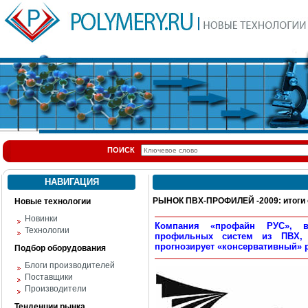
ПОИСК
НАВИГАЦИЯ
РЫНОК ПВХ-ПРОФИЛЕЙ -2009: итоги 
Новые технологии
Новинки
Компания «профайн РУС», в
Технологии
профильных систем из ПВХ, 
прогнозирует «консервативный» р
Подбор оборудования
Блоги производителей
Поставщики
Производители
Тенденции рынка