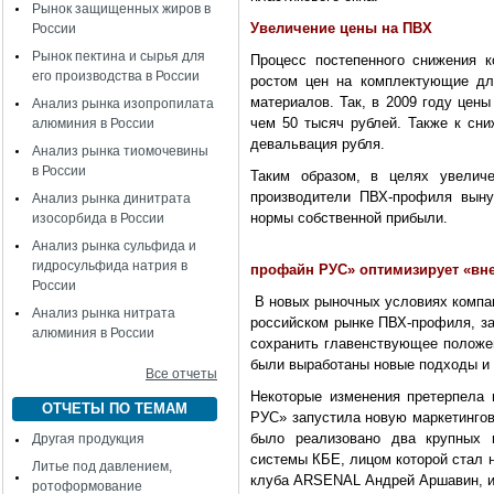
Рынок защищенных жиров в
Увеличение цены на ПВХ
России
Рынок пектина и сырья для
Процесс постепенного снижения к
его производства в России
ростом цен на комплектующие дл
материалов. Так, в 2009 году цены
Анализ рынка изопропилата
чем 50 тысяч рублей. Также к сн
алюминия в России
девальвация рубля.
Анализ рынка тиомочевины
в России
Таким образом, в целях увелич
производители ПВХ-профиля выну
Анализ рынка динитрата
нормы собственной прибыли.
изосорбида в России
Анализ рынка сульфида и
гидросульфида натрия в
профайн РУС» оптимизирует «вн
России
В новых рыночных условиях компан
Анализ рынка нитрата
российском рынке ПВХ-профиля, за
алюминия в России
сохранить главенствующее положе
были выработаны новые подходы и
Все отчеты
Некоторые изменения претерпела м
ОТЧЕТЫ ПО ТЕМАМ
РУС» запустила новую маркетингов
было реализовано два крупных 
Другая продукция
системы КБЕ, лицом которой стал 
Литье под давлением,
клуба ARSENAL Андрей Аршавин, 
ротоформование