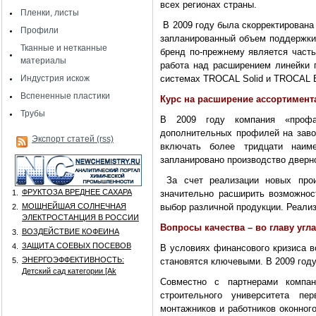
всех регионах страны.
Пленки, листы
В 2009 году была скорректирована
Профили
запланированный объем поддержки 
Тканные и нетканные
бренд по-прежнему является часть
материалы
работа над расширением линейки
Индустрия искож
системах TROCAL Solid и TROCAL B
Вспененные пластики
Курс на расширение ассортимент
Трубы
В 2009 году компания «профа
дополнительных профилей на заво
Экспорт статей (rss)
включать более тридцати наим
запланировано производство дверн
За счет реализации новых про
ФРУКТОЗА ВРЕДНЕЕ САХАРА
1.
значительно расширить возможнос
МОЩНЕЙШАЯ СОЛНЕЧНАЯ
выбор различной продукции. Реализ
2.
ЭЛЕКТРОСТАНЦИЯ В РОССИИ
Вопросы качества – во главу угла
ВОЗДЕЙСТВИЕ КОФЕИНА
3.
ЗАЩИТА СОЕВЫХ ПОСЕВОВ
4.
В условиях финансового кризиса в
ЭНЕРГОЭФФЕКТИВНОСТЬ:
5.
становятся ключевыми. В 2009 год
Детский сад категории [Аk
Совместно с партнерами компан
строительного университета пе
монтажников и работников оконног