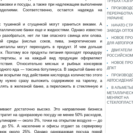
ТРУБАХ ГАЗП
паковки и посуды, а также при надлежащем выполнении
ПРОИЗВОДС
делиями. Соответственно, остается надежда на
ПЕРЕРАБОТКА
УКРАИНЕ
с тушенкой и сгущенкой могут храниться веками. А
НАЧАТО СТ
таллические банки еще и жидкостями. Однако известно
ЗАВОДА ОПТО
о разобраться, нет ли там опасного свинца или олова.
НОВОЕ ПРО
ой среды (кислых соков, пива, энергетических и
ДЛЯ АВТОПРО
 металлы могут переходить в продукт. И чем дольше
ДВИГАТЕЛИ
ск. Поэтому все продукты питания проходят процедуру
РОССИЙСКОМ
экспертизы, и на каждый вид продукции оформляют
НОВОЕ ПРО
етствия. Относительно мясных и рыбных консервов
ДПКТ
одного яда — токсина ботулинуса. В закрытой банке его
и вскрытии под действием кислорода количество этого
ПРОИЗВОД
ому нужно сразу выложить содержимое на тарелку, а
АВТОСИДЕНИЙ
влять в железной банке, а переложить в стеклянную и
В АЛЬМЕТЬ
МЕТАЛЛИЧЕСК
МЕНЯЮТ НА
СТЕКЛОПЛАС
нивают достаточно высоко. Это направление бизнеса
 тратит на одноразовую посуду не менее 50% расходов,
кулинарии — около 3%, точки на открытом воздухе — до
е до 5%. А население и офисы отдают за сервировку
инок около 25%. Однако одноразовая посуда порой