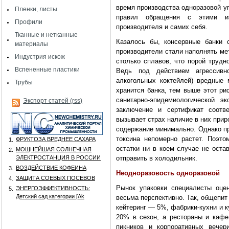
время производства одноразовой у
Пленки, листы
правил обращения с этими из
Профили
производителя и самих себя.
Тканные и нетканные
Казалось бы, консервные банки 
материалы
производители стали наполнять ме
Индустрия искож
столько сплавов, что порой трудн
Вспененные пластики
Ведь под действием агрессивн
алкогольных коктейлей) вредные
Трубы
хранится банка, тем выше этот ри
санитарно-эпидемиологической 
Экспорт статей (rss)
заключение и сертификат соотв
вызывает страх наличие в них прир
содержание минимально. Однако пр
токсина непомерно растет. Поэт
ФРУКТОЗА ВРЕДНЕЕ САХАРА
1.
остатки ни в коем случае не оста
МОЩНЕЙШАЯ СОЛНЕЧНАЯ
2.
ЭЛЕКТРОСТАНЦИЯ В РОССИИ
отправить в холодильник.
ВОЗДЕЙСТВИЕ КОФЕИНА
3.
Неодноразовость одноразовой
ЗАЩИТА СОЕВЫХ ПОСЕВОВ
4.
Рынок упаковки специалисты оце
ЭНЕРГОЭФФЕКТИВНОСТЬ:
5.
Детский сад категории [Аk
весьма перспективно. Так, общепит
кейтеринг — 5%, фабрики-кухни и 
20% в сезон, а рестораны и каф
пикников и корпоративных вечер