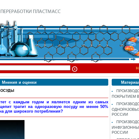
Н
Мнения и оценки
Материа
ПОСУДЫ
ПРОИЗВОДС
ПОКРЫТИЕМ 
тет с каждым годом и является одним из самых
ПРОИЗВОД
щепит тратит на одноразовую посуду не менее 50%
ОДНОРАЗОВЫ
сна для широкого потребления?
РОССИИ
ПРОИЗВОД
ИНФУЗИОННЫХ
РОССИИ