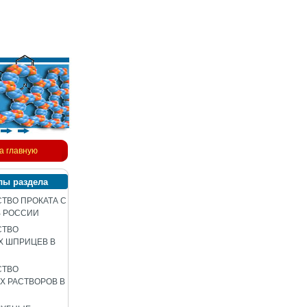
а главную
лы раздела
ТВО ПРОКАТА С
В РОССИИ
СТВО
Х ШПРИЦЕВ В
СТВО
 РАСТВОРОВ В