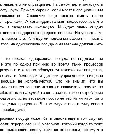
е, никак его не оправдывая. На самом деле зачастую в
рому кругу. Причем хорошо, если моется специальными
ласкивается. Стаканчик еще можно смять после
с тарелками. А санэпидемстанция предостерегает, что
ить и передавать инфекцию. И будет очень обидно
т своего нездорового предшественника. Но уповать тут
сть персонала. Или другой надежный вариант — носить
 того, на одноразовую посуду обязательно должен быть
, что никакая одноразовая посуда не подлежит ни
се это по одной причине: во время таких процессов
 результате которых образуются токсические вещества,
оэтому в больницах и детских учреждениях пищевая
 вообще не используются. Это не значит, что вы
или съев суп из пластикового стаканчика и тарелки, но
збегать или на худой конец сводить такое потребление
азового использования просто не терпит кипяток, зато
пищевых продуктов. В этом случае она, в силу своего
же необходима.
разовая посуда может быть опасна еще в том случае,
овали переработанный материал, который когда-то тоже
ое применение недопустимо категорически, потому что