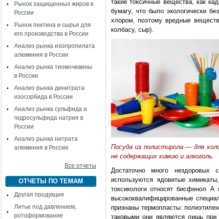
такие токсичные вещества, как ка
Рынок защищенных жиров в
бумагу, что было экологически бе
России
хлором, поэтому вредные веществ
Рынок пектина и сырья для
колбасу, сыр).
его производства в России
Анализ рынка изопропилата
алюминия в России
Анализ рынка тиомочевины
в России
Анализ рынка динитрата
изосорбида в России
Анализ рынка сульфида и
гидросульфида натрия в
России
Анализ рынка нитрата
Посуда из полистирола — для холо
алюминия в России
не содержащих химию и алкоголь.
Все отчеты
Достаточно много нездоровых 
используются ядовитые химикаты
ОТЧЕТЫ ПО ТЕМАМ
токсикологи относят бисфенол А 
Другая продукция
высококвалифицированные специа
Литье под давлением,
признаны термопласты: полиэтилен
ротоформование
таковыми они являются лишь при 