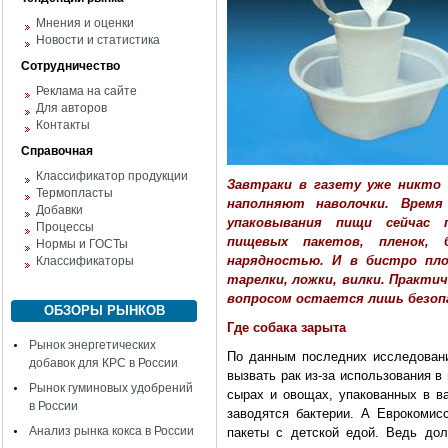
Мнения и оценки
Новости и статистика
Сотрудничество
Реклама на сайте
Для авторов
Контакты
Справочная
Классификатор продукции
Завтраки в газету уже никто 
Термопласты
наполняют наволочки. Время 
Добавки
упаковывания пищи сейчас п
Процессы
пищевых пакетов, пленок, 
Нормы и ГОСТы
нарядностью. И в бистро пл
Классификаторы
тарелки, ложки, вилки. Практи
вопросом остается лишь безоп
ОБЗОРЫ РЫНКОВ
Где собака зарыта
Рынок энергетических
По данным последних исследовани
добавок для КРС в России
вызвать рак из-за использования в 
Рынок гуминовых удобрений
сырах и овощах, упакованных в в
в России
заводятся бактерии. А Еврокомисс
Анализ рынка кокса в России
пакеты с детской едой. Ведь дол