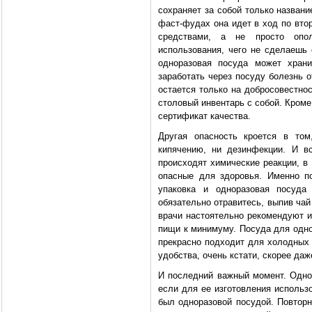
сохраняет за собой только названи
фаст-фудах она идет в ход по вто
средствами, а не просто опо
использования, чего не сделаешь 
одноразовая посуда может хран
заработать через посуду болезнь о
остается только на добросовестно
столовый инвентарь с собой. Кроме
сертификат качества.
Другая опасность кроется в том
кипячению, ни дезинфекции. И в
происходят химические реакции, в
опасные для здоровья. Именно п
упаковка и одноразовая посуда
обязательно отравитесь, выпив чай 
врачи настоятельно рекомендуют и
пищи к минимуму. Посуда для однор
прекрасно подходит для холодных 
удобства, очень кстати, скорее да
И последний важный момент. Одно
если для ее изготовления использ
был одноразовой посудой. Повторн