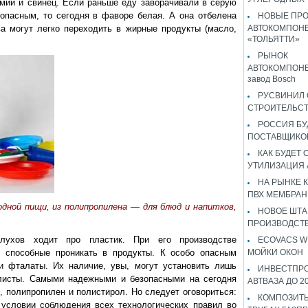
дмий и свинец. Если раньше еду заворачивали в серую
зопасным, то сегодня в фаворе белая. А она отбелена
НОВЫЕ ПР
а могут легко переходить в жирные продукты (масло,
АВТОКОМПОНЕ
«ТОЛЬЯТТИ»
РЫНОК
АВТОКОМПОНЕ
завод Bosch
РУСВИНИЛ 
СТРОИТЕЛЬС
РОССИЯ Б
ПОСТАВЩИКО
КАК БУДЕТ
УТИЛИЗАЦИЯ
НА РЫНКЕ 
ПВХ МЕМБРАН
дной пищи, из полипропилена — для блюд и напитков,
НОВОЕ ШТ
ПРОИЗВОДСТВ
слухов ходит про пластик. При его производстве
ECOVACS W
, способные проникать в продукты. К особо опасным
МОЙКИ ОКОН
и фталаты. Их наличие, увы, могут установить лишь
ИНВЕСТПР
листы. Самыми надежными и безопасными на сегодня
АВТВАЗА ДО 2
, полипропилен и полистирол. Но следует оговориться:
КОМПОЗИТЫ
условии соблюдения всех технологических правил во