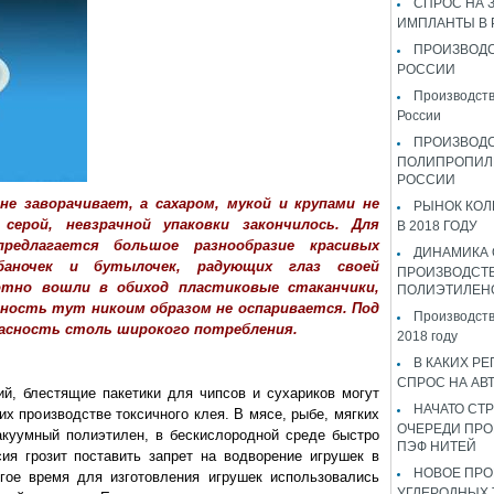
СПРОС НА 
ИМПЛАНТЫ В
ПРОИЗВОДС
РОССИИ
Производств
России
ПРОИЗВОД
ПОЛИПРОПИЛ
РОССИИ
не заворачивает, а сахаром, мукой и крупами не
РЫНОК КОЛ
серой, невзрачной упаковки закончилось. Для
В 2018 ГОДУ
редлагается большое разнообразие красивых
ДИНАМИКА
баночек и бутылочек, радующих глаз своей
ПРОИЗВОДСТ
отно вошли в обиход пластиковые стаканчики,
ПОЛИЭТИЛЕН
чность тут никоим образом не оспаривается. Под
Производств
асность столь широкого потребления.
2018 году
В КАКИХ РЕ
СПРОС НА АВ
й, блестящие пакетики для чипсов и сухариков могут
НАЧАТО СТР
их производстве токсичного клея. В мясе, рыбе, мягких
ОЧЕРЕДИ ПРО
акуумный полиэтилен, в бескислородной среде быстро
ПЭФ НИТЕЙ
ия грозит поставить запрет на водворение игрушек в
НОВОЕ ПРО
гое время для изготовления игрушек использовались
УГЛЕРОДНЫХ 