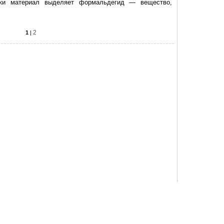
тки материал выделяет формальдегид — вещество,
2
1
|