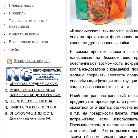
Пленки, листы
Профили
Тканные и нетканные
материалы
«Классическая» технология дой-па
Индустрия искож
сначала происходит формование па
Вспененные пластики
конце следует процесс запайки.
Трубы
В самом простом варианте паке
нанесенные на боковом шве пр
Экспорт статей (rss)
обеспечивают возможность вскрыв
колпачка-дозатора с крышечкой по
дольше сохранять свежесть проду
способы модификации конструкции 
ФРУКТОЗА ВРЕДНЕЕ САХАРА
1.
замка, прозрачных окошек и т.д.
МОЩНЕЙШАЯ СОЛНЕЧНАЯ
2.
ЭЛЕКТРОСТАНЦИЯ В РОССИИ
Наиболее распространенный спос
ВОЗДЕЙСТВИЕ КОФЕИНА
продвинутые производители примен
3.
оказаться от этикетки, разместив
ЗАЩИТА СОЕВЫХ ПОСЕВОВ
4.
и т.п. на поверхности пакета. У
ЭНЕРГОЭФФЕКТИВНОСТЬ:
5.
Детский сад категории [Аk
потребителю, если использоват
Преимуществом в использовании г
для компаний выйти на рынок с но
Таким образом, упаковщику не