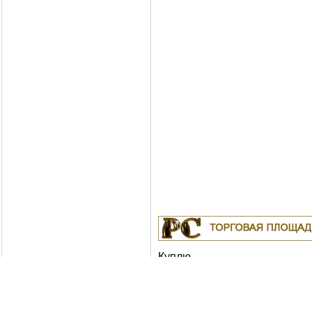
Куплю
19.04.2011
Белорусские рубли в Москв
18.04.2011
Индустриальные масла: И-
ИГНЕ-68, ИГНЕ-32, ИС-20, ИГС-68,И-5
И-50А, ИЛС-5, ИЛС-10, ИЛС-220(Мо), 