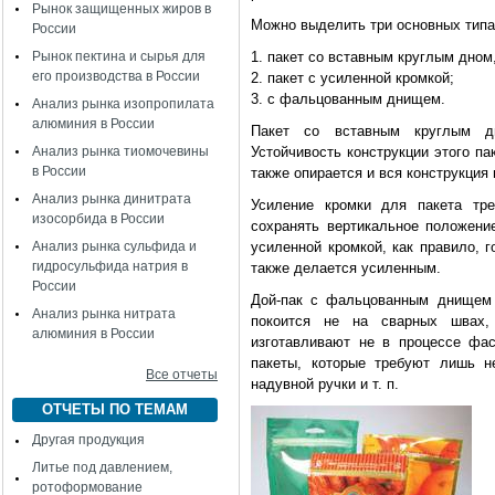
Рынок защищенных жиров в
Можно выделить три основных типа 
России
Рынок пектина и сырья для
1. пакет со вставным круглым дном
его производства в России
2. пакет с усиленной кромкой;
3. с фальцованным днищем.
Анализ рынка изопропилата
алюминия в России
Пакет со вставным круглым дн
Анализ рынка тиомочевины
Устойчивость конструкции этого па
в России
также опирается и вся конструкция 
Анализ рынка динитрата
Усиление кромки для пакета тре
изосорбида в России
сохранять вертикальное положени
Анализ рынка сульфида и
усиленной кромкой, как правило, 
гидросульфида натрия в
также делается усиленным.
России
Дой-пак с фальцованным днищем 
Анализ рынка нитрата
покоится не на сварных швах,
алюминия в России
изготавливают не в процессе фас
пакеты, которые требуют лишь н
Все отчеты
надувной ручки и т. п.
ОТЧЕТЫ ПО ТЕМАМ
Другая продукция
Литье под давлением,
ротоформование