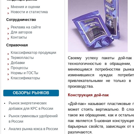
Мнения и оценки
Новости и статистика
Сотрудничество
Реклама на сайте
Для авторов
Контакты
Справочная
Классификатор продукции
Термопласты
Своему успеху пакеты дой-пак 
Добавки
технологичностью в обращении, 
Процессы
меняющимся потребностям рынка
Нормы и ГОСТы
изменившихся нуждах потреб
Классификаторы
привлекательными не только в
производства.
ОБЗОРЫ РЫНКОВ
Конструкция дой-пак
Рынок энергетических
«Дой-пак» называют пластиковые 
добавок для КРС в России
может стоять вертикально. В сло
такое же обращение, как и остальн
Рынок гуминовых удобрений
пак является 5-шовная конструкци
в России
барьерных свойств, зависящих от 
Анализ рынка кокса в России
различаются.