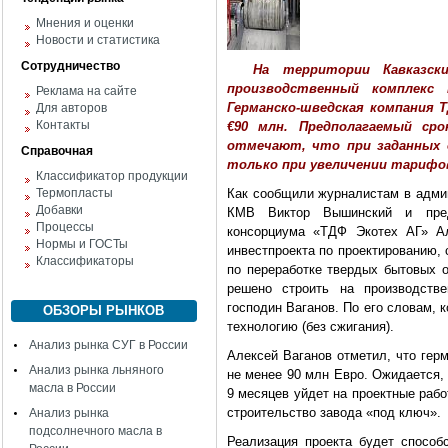
Мнения и оценки
Новости и статистика
Сотрудничество
На территории Кавказских
производственный комплекс
Реклама на сайте
Германско-шведская компания 
Для авторов
Контакты
€90 млн. Предполагаемый ср
отмечают, что при заданных 
Справочная
только при увеличении тарифов
Классификатор продукции
Термопласты
Как сообщили журналистам в адми
Добавки
КМВ Виктор Вышинский и предс
Процессы
консорциума «ТДФ Экотех АГ» Ал
Нормы и ГОСТы
инвестпроекта по проектированию,
Классификаторы
по переработке твердых бытовых о
решено строить на производств
господин Ваганов. По его словам, 
ОБЗОРЫ РЫНКОВ
технологию (без сжигания).
Анализ рынка СУГ в России
Алексей Ваганов отметил, что гер
Анализ рынка льняного
не менее 90 млн Евро. Ожидается,
масла в России
9 месяцев уйдет на проектные раб
строительство завода «под ключ».
Анализ рынка
подсолнечного масла в
Реализация проекта будет способ