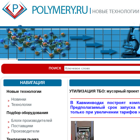
ПОИСК
НАВИГАЦИЯ
УТИЛИЗАЦИЯ ТБО: мусорный проект 
Новые технологии
Новинки
В Кавминводах построят комп
Технологии
Предполагаемый срок запуска 
только при увеличении тарифов н
Подбор оборудования
Блоги производителей
Поставщики
Производители
Тенденции рынка