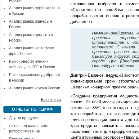
России
сокращению выбросов в атмосф
Анализ рынка гофрокартона
«Строительство родобных зав
в России
прорабатывается вопрос строите
Анализ рынка фанеры в
добавил он.
России
Немецко-швейцарский 
Анализ рынка цемента в
проектах строител
России
строительстве и обс
установок. С начала 
Анализ рынка картофеля
проектов разного ма
фри в России
Сингапуре и других ст
городе Цуг (Швейцар
Рынок энергетических
Петербурге и Минске.
добавок для КРС в России
Рынок гуминовых удобрений
Дмитрий Баранов, ведущий эксперт
в России
финансировании сроки строитель
шведским концерном проекта реальн
Анализ рынка кокса в России
«Создание предприятия мощность
Все отчеты
проект. Из всей массы отходов ма
остальные 85% тонн отходов в год
ОТЧЕТЫ ПО ТЕМАМ
как переработать, так и впоследс
Другая продукция
случае реализации проекта для то
крае придется повысить в нескол
Литье под давлением,
ротоформование
населения, так и для предприятий
центр вторичных ресурсов» Никола