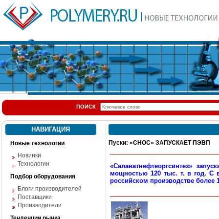
ПОИСК
НАВИГАЦИЯ
Пуски: «СНОС» ЗАПУСКАЕТ ПЭВП
Новые технологии
Новинки
Технологии
«Салаватнефтеоргсинтез» запус
мощностью 120 тыс. т. в год.
С 
Подбор оборудования
российском производстве более 
Блоги производителей
Поставщики
Производители
Тенденции рынка