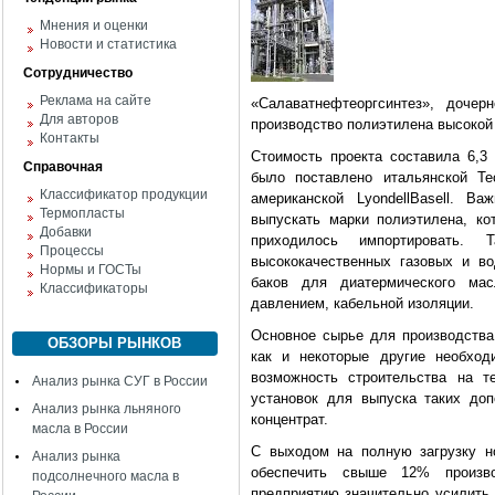
Мнения и оценки
Новости и статистика
Сотрудничество
Реклама на сайте
«Салаватнефтеоргсинтез», дочер
Для авторов
производство полиэтилена высокой 
Контакты
Стоимость проекта составила 6,3
Справочная
было поставлено итальянской Te
Классификатор продукции
американской LyondellBasell. В
Термопласты
выпускать марки полиэтилена, к
Добавки
приходилось импортировать. 
Процессы
высококачественных газовых и во
Нормы и ГОСТы
баков для диатермического мас
Классификаторы
давлением, кабельной изоляции.
Основное сырье для производства 
ОБЗОРЫ РЫНКОВ
как и некоторые другие необход
возможность строительства на т
Анализ рынка СУГ в России
установок для выпуска таких доп
Анализ рынка льняного
концентрат.
масла в России
С выходом на полную загрузку н
Анализ рынка
обеспечить свыше 12% произво
подсолнечного масла в
предприятию значительно усилить 