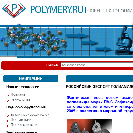
ПОИСК
НАВИГАЦИЯ
РОССИЙСКИЙ ЭКСПОРТ ПОЛИАМИД
Новые технологии
Новинки
Фактически, весь объем эксп
Технологии
полиамиды марки ПА-6. Зафикси
со стеклонаполнителем и минер
Подбор оборудования
2009 г. аналогична марочной струк
Блоги производителей
Поставщики
Производители
Тенденции рынка