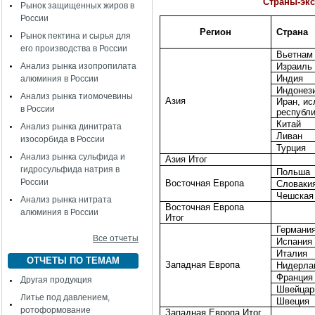
Страны-экс
Рынок защищенных жиров в
России
Регион
Страна
Рынок пектина и сырья для
его производства в России
Вьетнам
Анализ рынка изопропилата
Израиль
Индия
алюминия в России
Индонез
Анализ рынка тиомочевины
Азия
Иран, и
в России
республ
Китай
Анализ рынка динитрата
Ливан
изосорбида в России
Турция
Анализ рынка сульфида и
Азия Итог
гидросульфида натрия в
Польша
России
Восточная Европа
Словаки
Чешская
Анализ рынка нитрата
Восточная Европа
алюминия в России
Итог
Германи
Все отчеты
Испания
Италия
ОТЧЕТЫ ПО ТЕМАМ
Западная Европа
Нидерла
Франция
Другая продукция
Швейцар
Литье под давлением,
Швеция
ротоформование
Западная Европа Итог