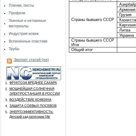
Азербай
Пленки, листы
Армения
Профили
Грузия
Страны бывшего СССР
Казахст
Тканные и нетканные
Киргизия
материалы
Литва
Индустрия искож
Украина
Страны бывшего СССР
Вспененные пластики
Итог
Трубы
Общий итог
Экспорт статей (rss)
ФРУКТОЗА ВРЕДНЕЕ САХАРА
1.
МОЩНЕЙШАЯ СОЛНЕЧНАЯ
2.
ЭЛЕКТРОСТАНЦИЯ В РОССИИ
ВОЗДЕЙСТВИЕ КОФЕИНА
3.
ЗАЩИТА СОЕВЫХ ПОСЕВОВ
4.
ЭНЕРГОЭФФЕКТИВНОСТЬ:
5.
Детский сад категории [Аk