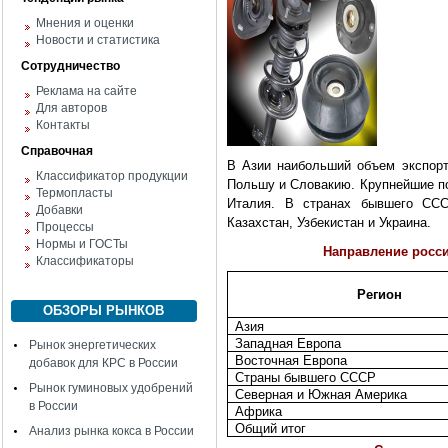
Мнения и оценки
Новости и статистика
Сотрудничество
Реклама на сайте
Для авторов
Контакты
Справочная
В Азии наибольший объем экспорт
Классификатор продукции
Польшу и Словакию. Крупнейшие по
Термопласты
Италия. В странах бывшего ССС
Добавки
Казахстан, Узбекистан и Украина.
Процессы
Нормы и ГОСТы
Направление росси
Классификаторы
Регион
ОБЗОРЫ РЫНКОВ
Азия
Западная Европа
Рынок энергетических
Восточная Европа
добавок для КРС в России
Страны бывшего СССР
Рынок гуминовых удобрений
Северная и Южная Америка
в России
Африка
Общий итог
Анализ рынка кокса в России