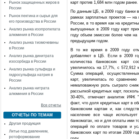
карт против 1,684 млн годом ранее.
Рынок защищенных жиров в
России
По данным ЦБ, в 2009 году банки 
Рынок пектина и сырья для
рамках зарплатных проектов — на 
его производства в России
России, в то время как на кредит
выпущенных в 2009 году карт прих
Анализ рынка изопропилата
алюминия в России
году объем эмиссии более чем на
предыдущим годом.
Анализ рынка тиомочевины
в России
В то же время в 2009 году отме
добавляют в ЦБ. Если в 2009 го
Анализ рынка динитрата
изосорбида в России
количества банковских карт с
увеличилось на 17,7%, с 572,912 
Анализ рынка сульфида и
Сумма операций, осуществленных
гидросульфида натрия в
карт, увеличилась по сравнению
России
немаловажную роль сыграло сниж
Анализ рынка нитрата
рассылкой кредитных карт, посколь
алюминия в России
30-40%, отмечает аналитик ИФК 
факт, что доля кредитных карт в о
Все отчеты
банковским картам и, как следств
население все чаще использует
ОТЧЕТЫ ПО ТЕМАМ
банкоматах, но и для оплаты ими т
Другая продукция
операций по оплате товаров и у
Литье под давлением,
банковских карт по итогам 2009 г
ротоформование
году.