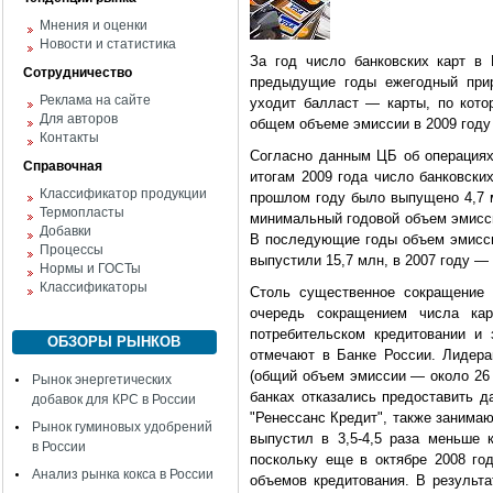
Мнения и оценки
Новости и статистика
За год число банковских карт в
Сотрудничество
предыдущие годы ежегодный прир
Реклама на сайте
уходит балласт — карты, по кото
Для авторов
общем объеме эмиссии в 2009 году
Контакты
Согласно данным ЦБ об операциях
Справочная
итогам 2009 года число банковски
Классификатор продукции
прошлом году было выпущено 4,7 м
Термопласты
минимальный годовой объем эмиссии
Добавки
В последующие годы объем эмиссии
Процессы
выпустили 15,7 млн, в 2007 году — 
Нормы и ГОСТы
Классификаторы
Столь существенное сокращение 
очередь сокращением числа кар
потребительском кредитовании и
ОБЗОРЫ РЫНКОВ
отмечают в Банке России. Лидера
(общий объем эмиссии — около 26 м
Рынок энергетических
банках отказались предоставить д
добавок для КРС в России
"Ренессанс Кредит", также занимаю
Рынок гуминовых удобрений
выпустил в 3,5-4,5 раза меньше 
в России
поскольку еще в октябре 2008 го
Анализ рынка кокса в России
объемов кредитования. В результа