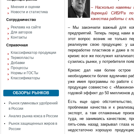
Мнения и оценки
– Насколько навеяны 
Новости и статистика
дирекций СИБУРа по
качества работы с кл
Сотрудничество
Реклама на сайте
– Мы закончили важный для ком
Для авторов
предприятий. Теперь перед нами в
Контакты
этот вопрос возник не только п
реализуем свою продукцию: у ши
Справочная
переработке пластиков и даже в п
Классификатор продукции
кризис все же послужил катализато
Термопласты
сузились рынки, у потребителя по
Добавки
Процессы
Кризис дал нам более острое 
Нормы и ГОСТы
необходимости более вдумчиво раб
Классификаторы
уже имея программы по работе с
продукции совместно с «Маккинзи»
ОБЗОРЫ РЫНКОВ
годовой эффект до 50 миллионов до
Есть еще одно обстоятельство,
Рынок гуминовых удобрений
проблемам качества и к реализа
в России
экспорт, а там отлаженные произ
Анализ рынка кокса в России
туда, не занимаясь качеством, пр
Рынок защищенных жиров в
пять-семь назад закрывал глаза н
России
недостаточно хорошую продукцию