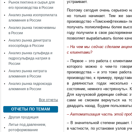
устраивает.
Рынок пектина и сырья для
его производства в России
Поэтому сегодня очень серьезно н
Анализ рынка изопропилата
но только начинает. Тем же зан
алюминия в России
производство «Томскнефтехима» пе
получать полиолефины более высок
Анализ рынка тиомочевины
году получили в свое распоряжени
в России
позволяет вырабатывать более кач
Анализ рынка динитрата
изосорбида в России
– На чем мы сейчас сделаем акцен
с клиентами?
Анализ рынка сульфида и
гидросульфида натрия в
– Первое – это работа с клиентами
России
которого можно о чем-то говор
Анализ рынка нитрата
производства – и это тоже работ
алюминия в России
производство, к примеру, представи
в девяностых годах несколько 
Анализ рынка гидроксида
состояние, немного «встряхнуть». К
алюминия в России
Для каучуковой дирекции сейчас э
Все отчеты
сами не сможем вернуться на то
двадцать назад. Будем пользовать
ОТЧЕТЫ ПО ТЕМАМ
– Автоматизация часть этой про
Другая продукция
– В значительной степени решает.
Литье под давлением,
в частности, по установке узлов у
ротоформование