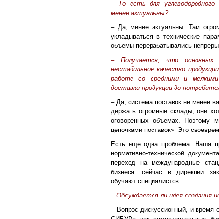
– То есть для углеводородного 
менее актуальны?
– Да, менее актуальны. Там огро
укладываться в технические пара
объемы перерабатывались непреры
– Получается, что основных 
нестабильное качество продукци
работе со средними и мелкими
доставки продукции до потребит
– Да, система поставок не менее в
держать огромные склады, они хот
оговоренных объемах. Поэтому м
цепочками поставок». Это своеврем
Есть еще одна проблема. Наша пр
нормативно-технической документ
переход на международные стан
бизнеса: сейчас в дирекции зак
обучают специалистов.
– Обсуждается ли идея создания н
– Вопрос дискуссионный, и время 
СИБУРа как самостоятельных биз