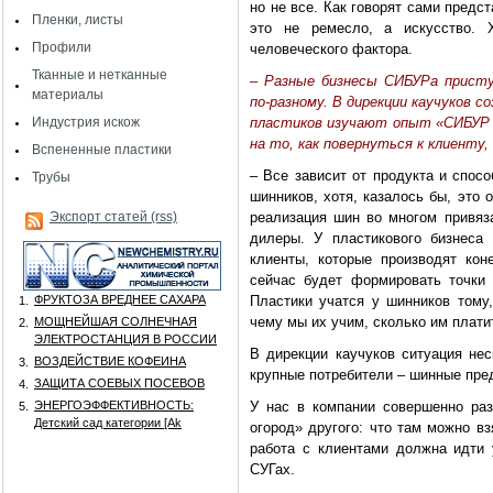
но не все. Как говорят сами предс
Пленки, листы
это не ремесло, а искусство.
Профили
человеческого фактора.
Тканные и нетканные
– Разные бизнесы СИБУРа присту
материалы
по-разному. В дирекции каучуков с
Индустрия искож
пластиков изучают опыт «СИБУР 
на то, как повернуться к клиенту
Вспененные пластики
– Все зависит от продукта и спос
Трубы
шинников, хотя, казалось бы, это 
Экспорт статей (rss)
реализация шин во многом привяза
дилеры. У пластикового бизнеса
клиенты, которые производят ко
сейчас будет формировать точки 
ФРУКТОЗА ВРЕДНЕЕ САХАРА
Пластики учатся у шинников тому,
1.
чему мы их учим, сколько им платит
МОЩНЕЙШАЯ СОЛНЕЧНАЯ
2.
ЭЛЕКТРОСТАНЦИЯ В РОССИИ
В дирекции каучуков ситуация нес
ВОЗДЕЙСТВИЕ КОФЕИНА
3.
крупные потребители – шинные пре
ЗАЩИТА СОЕВЫХ ПОСЕВОВ
4.
ЭНЕРГОЭФФЕКТИВНОСТЬ:
У нас в компании совершенно раз
5.
Детский сад категории [Аk
огород» другого: что там можно в
работа с клиентами должна идти 
СУГах.