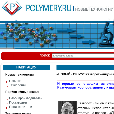
ПОИСК
НАВИГАЦИЯ
«НОВЫЙ» СИБУР: Разворот «лицом к
Новые технологии
Новинки
Интервью со старшим исполн
Технологии
Разумовым корпоративному изда
Подбор оборудования
Блоги производителей
Поставщики
Разворот «лицом к кл
Производители
старший исполнитель
ответил на вопросы «С
Тенденции рынка