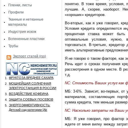
понятно. В тоже время, условия,
Пленки, листы
лучшие. А, скорее, наоборот. Н
Профили
«хороших» кредиторов.
Тканные и нетканные
Во-вторых, как я уже говорил, кр
материалы
Условия кредита определяются ин
Индустрия искож
процентная ставка может быть
Вспененные пластики
оптимальные условия, нужно, в
торговаться. В-третьих, кредитор
Трубы
иметь альтернативные предложения
Экспорт статей (rss)
Я не говорю о таком факторе, как 
Речь идет о сроках получения кр
рассмотрения в одном месте. В рез
т.д.
ФРУКТОЗА ВРЕДНЕЕ САХАРА
1.
NC: Стоимость Ваших услуг как 
МОЩНЕЙШАЯ СОЛНЕЧНАЯ
2.
ЭЛЕКТРОСТАНЦИЯ В РОССИИ
МБ: 3-6%. Зависит, во-первых, от 
ВОЗДЕЙСТВИЕ КОФЕИНА
3.
материалов, составляющих портф
ЗАЩИТА СОЕВЫХ ПОСЕВОВ
4.
сумма кредита, тем меньше размер
ЭНЕРГОЭФФЕКТИВНОСТЬ:
5.
Детский сад категории [Аk
NC: Насколько затраты на Ваши у
МБ: Я уже говорил, про фактор 
ждете от меня вилку между затрат