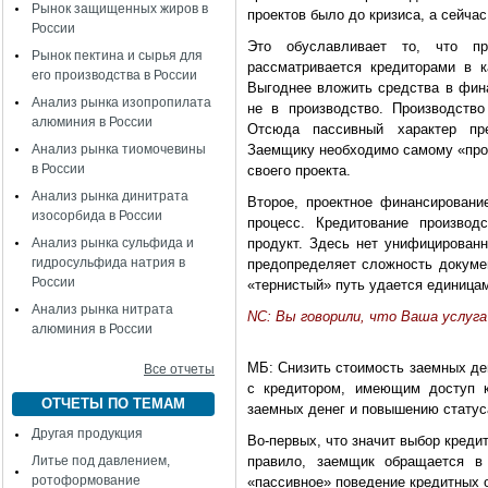
Рынок защищенных жиров в
проектов было до кризиса, а сейчас
России
Это обуславливает то, что п
Рынок пектина и сырья для
рассматривается кредиторами в к
его производства в России
Выгоднее вложить средства в фина
Анализ рынка изопропилата
не в производство. Производств
алюминия в России
Отсюда пассивный характер пр
Анализ рынка тиомочевины
Заемщику необходимо самому «проб
в России
своего проекта.
Анализ рынка динитрата
Второе, проектное финансировани
изосорбида в России
процесс. Кредитование производ
Анализ рынка сульфида и
продукт. Здесь нет унифицированн
гидросульфида натрия в
предопределяет сложность докумен
России
«тернистый» путь удается единица
Анализ рынка нитрата
NC: Вы говорили, что Ваша услуга
алюминия в России
МБ: Снизить стоимость заемных де
Все отчеты
с кредитором, имеющим доступ 
ОТЧЕТЫ ПО ТЕМАМ
заемных денег и повышению стату
Другая продукция
Во-первых, что значит выбор кред
Литье под давлением,
правило, заемщик обращается в 
ротоформование
«пассивное» поведение кредитных о