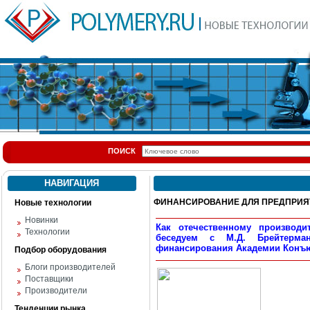
ПОИСК
НАВИГАЦИЯ
ФИНАНСИРОВАНИЕ ДЛЯ ПРЕДПРИЯ
Новые технологии
Новинки
Как отечественному производ
Технологии
беседуем с М.Д. Брейтерман
финансирования Академии Конъ
Подбор оборудования
Блоги производителей
Поставщики
Производители
Тенденции рынка