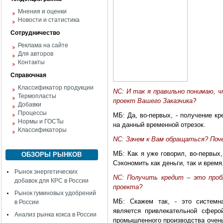
Мнения и оценки
Новости и статистика
Сотрудничество
Реклама на сайте
Для авторов
Контакты
Справочная
Классификатор продукции
NC: И так я правильно понимаю, ч
Термопласты
проект Вашего Заказчика?
Добавки
Процессы
МБ: Да, во-первых, - получение к
Нормы и ГОСТы
на данный временной отрезок.
Классификаторы
NC: Зачем к Вам обращаться? Поч
МБ: Как я уже говорил, во-первых,
ОБЗОРЫ РЫНКОВ
Сэкономить как деньги, так и время
Рынок энергетических
NC: Получить кредит – это проб
добавок для КРС в России
проекта?
Рынок гуминовых удобрений
МБ: Скажем так, - это системн
в России
является привлекательной сферо
Анализ рынка кокса в России
промышленного производства очень