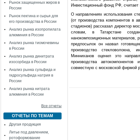
Рынок защищенных жиров в
Инвестиционный фонд РФ, считает 
России
О направлениях использования сте
Рынок пектина и сырья для
(от производства компонентов в а
его производства в России
стадионов) рассказал директор м
Анализ рынка изопропилата
словам, в Татарстане созда
алюминия в России
нанокомпозиционных материалов, р
Анализ рынка тиомочевины
предпосылок он назвал готовяще
в России
производство стекловолокна, и
Минниханов оценил это направл
Анализ рынка динитрата
производства автокомпонентов 
изосорбида в России
совместную с московской фирмой р
Анализ рынка сульфида и
гидросульфида натрия в
России
Анализ рынка нитрата
алюминия в России
Все отчеты
ОТЧЕТЫ ПО ТЕМАМ
Другая продукция
Литье под давлением,
ротоформование