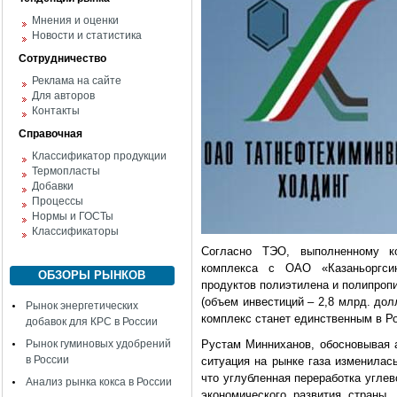
Мнения и оценки
Новости и статистика
Сотрудничество
Реклама на сайте
Для авторов
Контакты
Справочная
Классификатор продукции
Термопласты
Добавки
Процессы
Нормы и ГОСТы
Классификаторы
Согласно ТЭО, выполненному кор
комплекса с ОАО «Казаньоргси
ОБЗОРЫ РЫНКОВ
продуктов полиэтилена и полипропи
(объем инвестиций – 2,8 млрд. дол
Рынок энергетических
комплекс станет единственным в Р
добавок для КРС в России
Рынок гуминовых удобрений
Рустам Минниханов, обосновывая а
в России
ситуация на рынке газа изменилас
что углубленная переработка угле
Анализ рынка кокса в России
экономического развития страны,