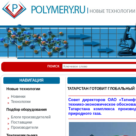
ПОИСК
НАВИГАЦИЯ
ТАТАРСТАН ГОТОВИТ ГЛОБАЛЬНЫЙ
Новые технологии
Новинки
Совет директоров ОАО «Татнефт
Технологии
технико-экономическое обоснован
Татарстана комплекса произво
Подбор оборудования
природного газа.
Блоги производителей
Поставщики
Производители
Тенденции рынка