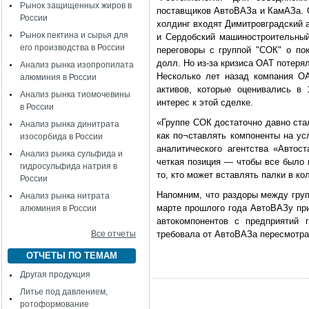
Рынок защищенных жиров в
поставщиков АвтоВАЗа и КамАЗа. О
России
холдинг входят Димитровградский а
Рынок пектина и сырья для
и Сердобский машиностроительный
его производства в России
переговоры с группой "СОК" о пок
долл. Но из-за кризиса ОАТ потерял
Анализ рынка изопропилата
Несколько лет назад компания О
алюминия в России
активов, которые оценивались в
Анализ рынка тиомочевины
интерес к этой сделке.
в России
«Группе СОК достаточно давно стал
Анализ рынка динитрата
как по¬ставлять компоненты на у
изосорбида в России
аналитического агентства «Авто
Анализ рынка сульфида и
четкая позиция — чтобы все было 
гидросульфида натрия в
то, кто может вставлять палки в ко
России
Напомним, что раздоры между груп
Анализ рынка нитрата
марте прошлого года АвтоВАЗу при
алюминия в России
автокомпонентов с предприятий 
Все отчеты
требовала от АвтоВАЗа пересмотра 
ОТЧЕТЫ ПО ТЕМАМ
Другая продукция
Литье под давлением,
ротоформование