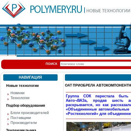
ПОИСК
НАВИГАЦИЯ
ОАТ ПРИОБРЕЛА АВТОКОМПОНЕНТ
Новые технологии
Новинки
Группа СОК перестала быть
Технологии
Авто¬ВАЗа, продав шесть ав
раскрывается, но как рассказал
Подбор оборудования
«Объединенные автомобильные т
Блоги производителей
«Ростехнологий» для объединени
Поставщики
Производители
Тенденции рынка