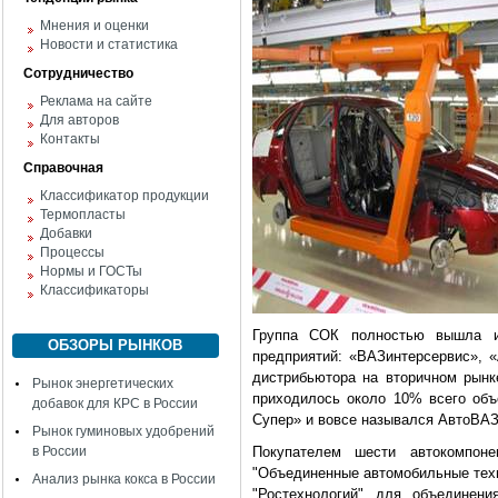
Мнения и оценки
Новости и статистика
Сотрудничество
Реклама на сайте
Для авторов
Контакты
Справочная
Классификатор продукции
Термопласты
Добавки
Процессы
Нормы и ГОСТы
Классификаторы
Группа СОК полностью вышла из
ОБЗОРЫ РЫНКОВ
предприятий: «ВАЗинтерсервис», 
дистрибьютора на вторичном рынк
Рынок энергетических
приходилось около 10% всего об
добавок для КРС в России
Супер» и вовсе назывался АвтоВАЗ
Рынок гуминовых удобрений
в России
Покупателем шести автокомпон
"Объединенные автомобильные техн
Анализ рынка кокса в России
"Ростехнологий" для объединен