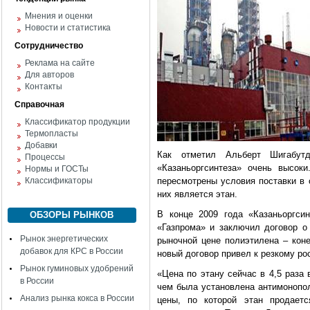
Мнения и оценки
Новости и статистика
Сотрудничество
Реклама на сайте
Для авторов
Контакты
Справочная
Классификатор продукции
Термопласты
Добавки
Как отметил Альберт Шигабу
Процессы
«Казаньоргсинтеза» очень высок
Нормы и ГОСТы
Классификаторы
пересмотрены условия поставки в 
них является этан.
В конце 2009 года «Казаньоргсин
ОБЗОРЫ РЫНКОВ
«Газпрома» и заключил договор о 
Рынок энергетических
рыночной цене полиэтилена – коне
добавок для КРС в России
новый договор привел к резкому ро
Рынок гуминовых удобрений
«Цена по этану сейчас в 4,5 раза
в России
чем была установлена антимонопо
Анализ рынка кокса в России
цены, по которой этан продает