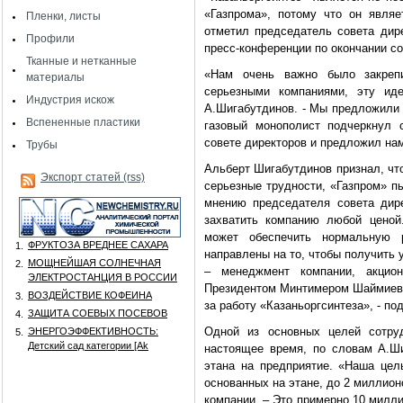
«Газпрома», потому что он являе
Пленки, листы
отметил председатель совета дир
Профили
пресс-конференции по окончании со
Тканные и нетканные
«Нам очень важно было закрепи
материалы
серьезными компаниями, эту ид
Индустрия искож
А.Шигабутдинов. - Мы предложили 
Вспененные пластики
газовый монополист подчеркнул 
совете директоров и предложил нам
Трубы
Альберт Шигабутдинов признал, что
Экспорт статей (rss)
серьезные трудности, «Газпром» п
мнению председателя совета дире
захватить компанию любой ценой
может обеспечить нормальную 
ФРУКТОЗА ВРЕДНЕЕ САХАРА
1.
направлены на то, чтобы получить 
МОЩНЕЙШАЯ СОЛНЕЧНАЯ
2.
– менеджмент компании, акцио
ЭЛЕКТРОСТАНЦИЯ В РОССИИ
Президентом Минтимером Шаймиевым
ВОЗДЕЙСТВИЕ КОФЕИНА
3.
за работу «Казаньоргсинтеза», - п
ЗАЩИТА СОЕВЫХ ПОСЕВОВ
4.
Одной из основных целей сотруд
ЭНЕРГОЭФФЕКТИВНОСТЬ:
5.
Детский сад категории [Аk
настоящее время, по словам А.Ши
этана на предприятие. «Наша цель
основанных на этане, до 2 миллионо
компании. – Это примерно 10 милли