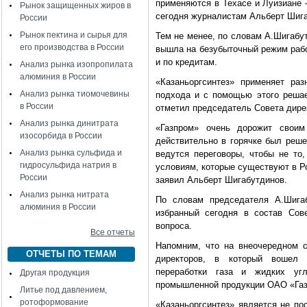
применяются в Техасе и Луизиане 
Рынок защищенных жиров в
сегодня журналистам Альберт Шига
России
Рынок пектина и сырья для
Тем не менее, по словам А.Шигабу
его производства в России
вышла на безубыточный режим рабо
и по кредитам.
Анализ рынка изопропилата
алюминия в России
«Казаньоргсинтез» применяет ра
Анализ рынка тиомочевины
подхода и с помощью этого решае
в России
отметил председатель Совета дире
Анализ рынка динитрата
«Газпром» очень дорожит свои
изосорбида в России
действительно в горячке был реше
Анализ рынка сульфида и
ведутся переговоры, чтобы не то,
гидросульфида натрия в
условиям, которые существуют в Ро
России
заявил Альберт Шигабутдинов.
Анализ рынка нитрата
По словам председателя А.Шигаб
алюминия в России
избранный сегодня в состав Сов
вопроса.
Все отчеты
Напомним, что на внеочередном с
ОТЧЕТЫ ПО ТЕМАМ
директоров, в который вошел з
переработки газа и жидких угл
Другая продукция
промышленной продукции ОАО «Газ
Литье под давлением,
ротоформование
«Казаньоргсинтез» является не по