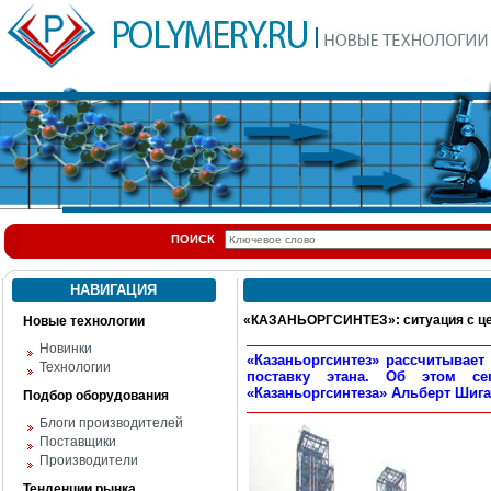
ПОИСК
НАВИГАЦИЯ
«КАЗАНЬОРГСИНТЕЗ»: ситуация с це
Новые технологии
Новинки
«Казаньоргсинтез» рассчитывает
Технологии
поставку этана. Об этом се
«Казаньоргсинтеза» Альберт Шиг
Подбор оборудования
Блоги производителей
Поставщики
Производители
Тенденции рынка