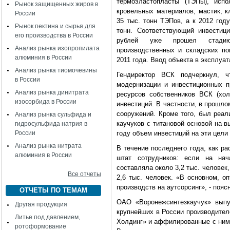
термоэластопласты (ТЭПы), испо
Рынок защищенных жиров в
кровельных материалов, мастик, к
России
35 тыс. тонн ТЭПов, а к 2012 год
Рынок пектина и сырья для
тонн. Соответствующий инвестиц
его производства в России
рублей уже прошел стадию 
Анализ рынка изопропилата
производственных и складских п
алюминия в России
2011 года. Ввод объекта в эксплуат
Анализ рынка тиомочевины
Гендиректор ВСК подчеркнул, ч
в России
модернизации и инвестиционных 
Анализ рынка динитрата
ресурсов собственников ВСК (хо
изосорбида в России
инвестиций. В частности, в прошло
сооружений. Кроме того, был реал
Анализ рынка сульфида и
каучуков с титановой основой на 
гидросульфида натрия в
России
году объем инвестиций на эти цели
Анализ рынка нитрата
В течение последнего года, как р
алюминия в России
штат сотрудников: если на нач
составляла около 3,2 тыс. человек
Все отчеты
2,6 тыс. человек. «В основном, о
производств на аутсорсинг», - пояс
ОТЧЕТЫ ПО ТЕМАМ
ОАО «Воронежсинтезкаучук» выпу
Другая продукция
крупнейших в России производител
Литье под давлением,
Холдинг» и аффилированные с ним 
ротоформование