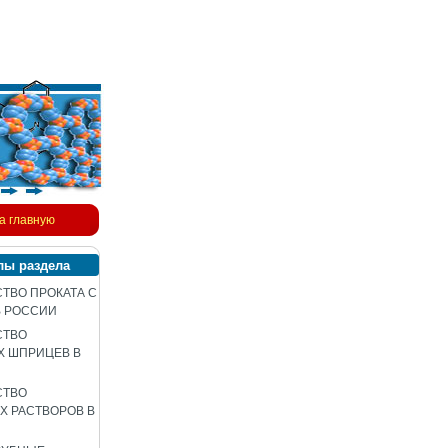
а главную
лы раздела
ТВО ПРОКАТА С
В РОССИИ
СТВО
Х ШПРИЦЕВ В
СТВО
 РАСТВОРОВ В