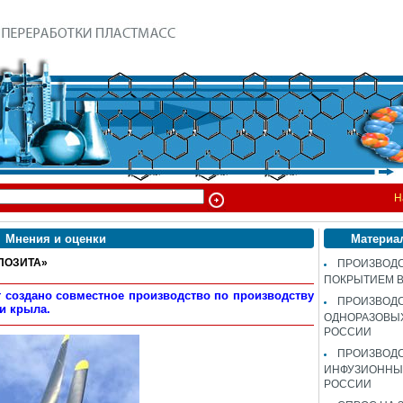
Н
Мнения и оценки
Материа
ПОЗИТА»
ПРОИЗВОДС
ПОКРЫТИЕМ 
т создано совместное производство по производству
ПРОИЗВОД
и крыла.
ОДНОРАЗОВЫ
РОССИИ
ПРОИЗВОД
ИНФУЗИОННЫХ
РОССИИ