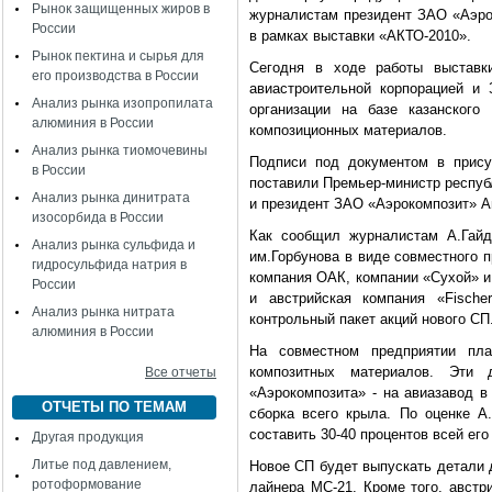
Рынок защищенных жиров в
журналистам президент ЗАО «Аэро
России
в рамках выставки «АКТО-2010».
Рынок пектина и сырья для
Сегодня в ходе работы выставк
его производства в России
авиастроительной корпорацией и
Анализ рынка изопропилата
организации на базе казанского
алюминия в России
композиционных материалов.
Анализ рынка тиомочевины
Подписи под документом в прису
в России
поставили Премьер-министр респуб
Анализ рынка динитрата
и президент ЗАО «Аэрокомпозит» А
изосорбида в России
Как сообщил журналистам А.Гайд
Анализ рынка сульфида и
им.Горбунова в виде совместного 
гидросульфида натрия в
компания ОАК, компании «Сухой» и
России
и австрийская компания «Fische
Анализ рынка нитрата
контрольный пакет акций нового СП
алюминия в России
На совместном предприятии пла
композитных материалов. Эти 
Все отчеты
«Аэрокомпозита» - на авиазавод в
ОТЧЕТЫ ПО ТЕМАМ
сборка всего крыла. По оценке А
составить 30-40 процентов всей его
Другая продукция
Литье под давлением,
Новое СП будет выпускать детали 
ротоформование
лайнера МС-21. Кроме того, австр