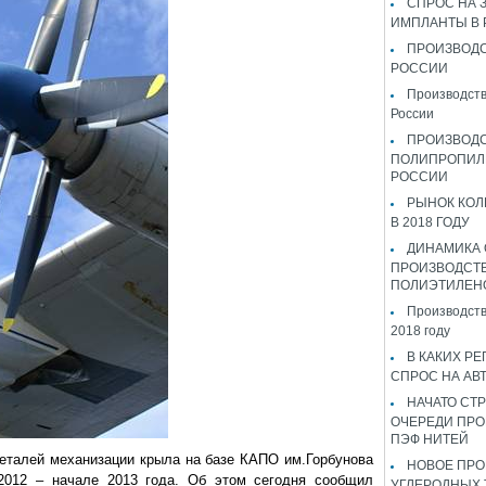
СПРОС НА 
ИМПЛАНТЫ В
ПРОИЗВОДС
РОССИИ
Производств
России
ПРОИЗВОД
ПОЛИПРОПИЛ
РОССИИ
РЫНОК КОЛ
В 2018 ГОДУ
ДИНАМИКА
ПРОИЗВОДСТ
ПОЛИЭТИЛЕН
Производств
2018 году
В КАКИХ РЕ
СПРОС НА АВ
НАЧАТО СТР
ОЧЕРЕДИ ПРО
ПЭФ НИТЕЙ
еталей механизации крыла на базе КАПО им.Горбунова
НОВОЕ ПРО
2012 – начале 2013 года. Об этом сегодня сообщил
УГЛЕРОДНЫХ 