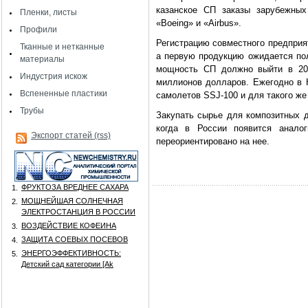
казанское СП заказы зарубежных
Пленки, листы
«Boeing» и «Airbus».
Профили
Регистрацию совместного предприя
Тканные и нетканные
а первую продукцию ожидается пол
материалы
мощность СП должно выйти в 201
Индустрия искож
миллионов долларов. Ежегодно в 
Вспененные пластики
самолетов SSJ-100 и для такого же
Трубы
Закупать сырье для композитных д
когда в России появится аналог
Экспорт статей (rss)
переориентировано на нее.
ФРУКТОЗА ВРЕДНЕЕ САХАРА
1.
МОЩНЕЙШАЯ СОЛНЕЧНАЯ
2.
ЭЛЕКТРОСТАНЦИЯ В РОССИИ
ВОЗДЕЙСТВИЕ КОФЕИНА
3.
ЗАЩИТА СОЕВЫХ ПОСЕВОВ
4.
ЭНЕРГОЭФФЕКТИВНОСТЬ:
5.
Детский сад категории [Аk