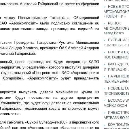
композит» Анатолий Гайданский на пресс-конференции
НОВЫЕ ПР
АВТОКОМПОНЕ
«ТОЛЬЯТТИ»
и между Правительством Татарстана, Объединенной
 ЗАО «Аэрокомпозит» было подписано соглашение об
РЫНОК
 авиастроительного завода производства изделий из
АВТОКОМПОНЕ
завод Bosch
РУСВИНИЛ 
тствии Президента Татарстана Руста
ма Минниханова
СТРОИТЕЛЬС
лики Ильдар Халиков, президент ОАК Алексей Федоров
РОССИЯ Б
натолий Гайданский.
ПОСТАВЩИКО
анский, новое производство будет создано на КАПО
КАК БУДЕТ
предприятия, учредителями которого выступят дочерняя
УТИЛИЗАЦИЯ
 группы компаний «Прогресстех» - ЗАО «Аэрокомпозит»
НА РЫНКЕ 
r Composite». «Аэрокомпозиту» будет принадлежать
ПВХ МЕМБРАН
.
НОВОЕ ШТ
нируется выпускать детали механизации крыла из
ПРОИЗВОДСТВ
детали будут поставлять на другое предприятие
ECOVACS W
 Ульяновске, где будет осуществляться окончательная
МОЙКИ ОКОН
.Гайданского, механизация крыла по стоимости может
ИНВЕСТПР
 стоимости.
АВТВАЗА ДО 2
для самолета «Сухой Суперджет-100» и перспективного
КОМПОЗИТЫ
ийский партнер «Аэрокомпозита» обязался привести на