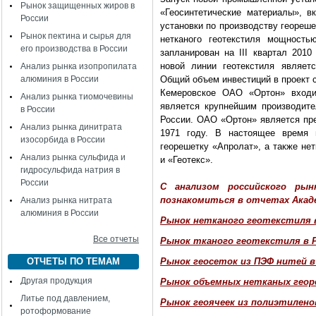
Рынок защищенных жиров в
«Геосинтетические материалы», 
России
установки по производству геореше
Рынок пектина и сырья для
нетканого геотекстиля мощность
его производства в России
запланирован на III квартал 201
новой линии геотекстиля являетс
Анализ рынка изопропилата
алюминия в России
Общий объем инвестиций в проект с
Кемеровское ОАО «Ортон» входи
Анализ рынка тиомочевины
является крупнейшим производите
в России
России. ОАО «Ортон» является пре
Анализ рынка динитрата
1971 году. В настоящее время 
изосорбида в России
георешетку «Апролат», а также не
Анализ рынка сульфида и
и «Геотекс».
гидросульфида натрия в
России
С анализом российского ры
познакомиться в отчетах Ака
Анализ рынка нитрата
алюминия в России
Рынок нетканого геотекстиля 
Все отчеты
Рынок тканого геотекстиля в 
ОТЧЕТЫ ПО ТЕМАМ
Рынок геосеток из ПЭФ нитей в
Другая продукция
Рынок объемных нетканых геор
Литье под давлением,
Рынок геоячеек из полиэтилено
ротоформование