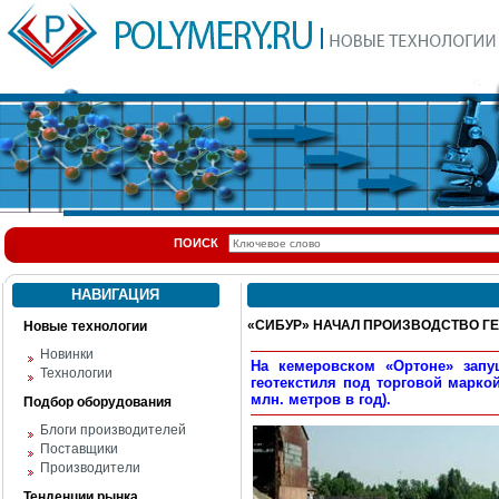
ПОИСК
НАВИГАЦИЯ
«СИБУР» НАЧАЛ ПРОИЗВОДСТВО Г
Новые технологии
Новинки
На кемеровском «Ортоне» запу
Технологии
геотекстиля под торговой маркой
млн. метров в год).
Подбор оборудования
Блоги производителей
Поставщики
Производители
Тенденции рынка