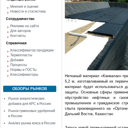
Мнения и оценки
Новости и статистика
Сотрудничество
Реклама на сайте
Для авторов
Контакты
Справочная
Классификатор продукции
Термопласты
Добавки
Процессы
Нормы и ГОСТы
Классификаторы
Нетканый материал «Канвалан» пре
5,2 м, изготавливаемый из первич
материал будет использоваться д
ОБЗОРЫ РЫНКОВ
защиты. Основные сферы применен
обустройство нефтяных и газов
Рынок энергетических
промышленное и гражданское стр
добавок для КРС в России
сбыта произведенного на «Ортоне
Рынок гуминовых удобрений
Дальний Восток, Казахстан.
в России
Анализ рынка кокса в России
Запуск новой промышленной устан