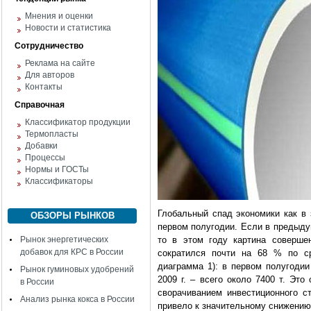
Мнения и оценки
Новости и статистика
Сотрудничество
Реклама на сайте
Для авторов
Контакты
Справочная
Классификатор продукции
Термопласты
Добавки
Процессы
Нормы и ГОСТы
Классификаторы
Глобальный спад экономики как в 
ОБЗОРЫ РЫНКОВ
первом полугодии. Если в предыду
Рынок энергетических
то в этом году картина соверше
добавок для КРС в России
сократился почти на 68 % по ср
диаграмма 1): в первом полугодии
Рынок гуминовых удобрений
2009 г. – всего около 7400 т. Эт
в России
сворачиванием инвестиционного с
Анализ рынка кокса в России
привело к значительному снижению