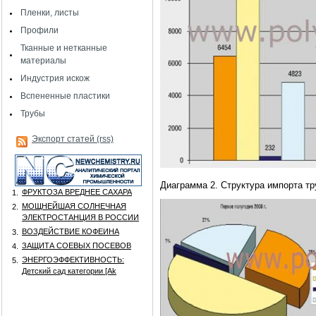
Пленки, листы
Профили
Тканные и нетканные
материалы
Индустрия искож
Вспененные пластики
Трубы
Экспорт статей (rss)
Диаграмма 2. Структура импорта тр
ФРУКТОЗА ВРЕДНЕЕ САХАРА
1.
МОЩНЕЙШАЯ СОЛНЕЧНАЯ
2.
ЭЛЕКТРОСТАНЦИЯ В РОССИИ
ВОЗДЕЙСТВИЕ КОФЕИНА
3.
ЗАЩИТА СОЕВЫХ ПОСЕВОВ
4.
ЭНЕРГОЭФФЕКТИВНОСТЬ:
5.
Детский сад категории [Аk