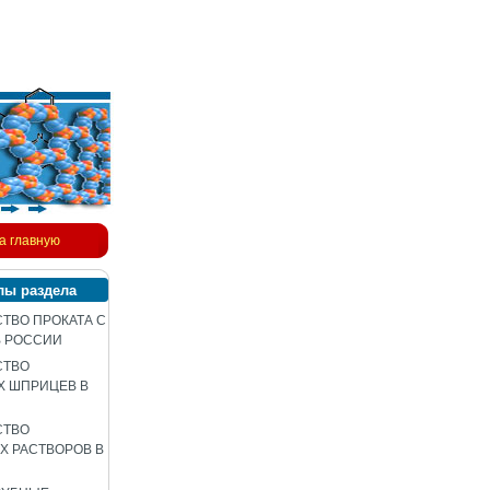
а главную
лы раздела
ТВО ПРОКАТА С
В РОССИИ
СТВО
Х ШПРИЦЕВ В
СТВО
 РАСТВОРОВ В