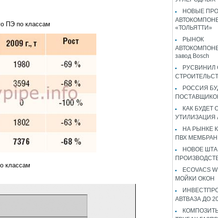
НОВЫЕ ПР
АВТОКОМПОНЕ
го ПЭ по классам
«ТОЛЬЯТТИ»
РЫНОК
АВТОКОМПОНЕ
завод Bosch
РУСВИНИЛ 
СТРОИТЕЛЬС
РОССИЯ Б
ПОСТАВЩИКО
КАК БУДЕТ
УТИЛИЗАЦИЯ
НА РЫНКЕ 
ПВХ МЕМБРАН
НОВОЕ ШТ
ПРОИЗВОДСТВ
по классам
ECOVACS W
МОЙКИ ОКОН
ИНВЕСТПР
АВТВАЗА ДО 2
КОМПОЗИТЫ