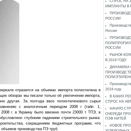
СПРОС НА 
ИМПЛАНТЫ В
ПРОИЗВОДС
РОССИИ
Производств
России
ПРОИЗВОД
ПОЛИПРОПИЛ
РОССИИ
РЫНОК КОЛ
В 2018 ГОДУ
ДИНАМИКА
ПРОИЗВОДСТ
ПОЛИЭТИЛЕН
Производств
2018 году
зеркале отразился на объемах импорта полиэтилена в
щих обзорах мы писали только об увеличении импорта,
В КАКИХ РЕ
нно другая. За полгода ввоз полиэтиленового сырья
СПРОС НА АВ
авнению с аналогичным периодом 2008 г (табл. 1,
НАЧАТО СТР
 2008 г. в Украину было ввезено почти 23000 т ТПЭ, в
ОЧЕРЕДИ ПРО
о обусловлено глубоким падением строительного рынка:
ПЭФ НИТЕЙ
троительства, сокращением бюджетных программ, что
НОВОЕ ПРО
 объемов производства ПЭ труб.
УГЛЕРОДНЫХ 