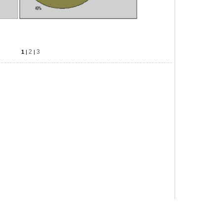
2
3
1
|
|