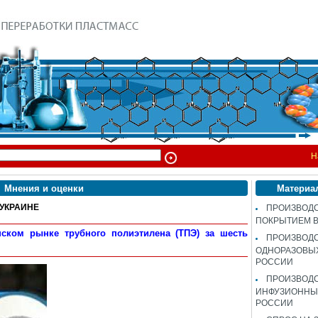
Н
Мнения и оценки
Материа
 УКРАИНЕ
ПРОИЗВОДС
ПОКРЫТИЕМ 
ском рынке трубного полиэтилена (ТПЭ) за шесть
ПРОИЗВОД
ОДНОРАЗОВЫ
РОССИИ
ПРОИЗВОД
ИНФУЗИОННЫХ
РОССИИ