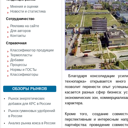
Мнения и оценки
Новости и статистика
Сотрудничество
Реклама на сайте
Для авторов
Контакты
Справочная
Классификатор продукции
Термопласты
Добавки
Процессы
Нормы и ГОСТы
Классификаторы
Благодаря консолидации усил
технопарка» открывается много
позволит перенести опыт успешны
ОБЗОРЫ РЫНКОВ
касается разных сфер бизнеса: у
экономических зон, коммерциализац
Рынок энергетических
характера.
добавок для КРС в России
Рынок гуминовых удобрений
Кроме того, создание совмест
в России
перспективным и интересным нап
Анализ рынка кокса в России
партнёрства: проведение совмест