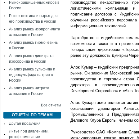
производство лекарственных пр
Рынок защищенных жиров в
России
логистическими компаниями и 
подписание договора с Индийским 
Рынок пектина и сырья для
обучении российского персонала
его производства в России
информационных технологий.
Анализ рынка изопропилата
алюминия в России
Партнёрство с индийскими коллег
Анализ рынка тиомочевины
возможности также и в привлечен
в России
Генеральным директором «Пересл
ранее эту должность Дмитрий Чере
Анализ рынка динитрата
изосорбида в России
Алок Кумар – индийский предприн
Анализ рынка сульфида и
рынке. Он закончил Московский эн
гидросульфида натрия в
производства и торговли стран 
России
директора в производственно-
Анализ рынка нитрата
Development Corporation» и «Akis T
алюминия в России
Алок Кумар также является акти
Все отчеты
организаций: директором Азиатс
Промышленников и Предпринимат
ОТЧЕТЫ ПО ТЕМАМ
Делового Клуба Европы, членом сов
Другая продукция
Литье под давлением,
Руководство ОАО «Компании Славич
ротоформование
международных кругах помогут А