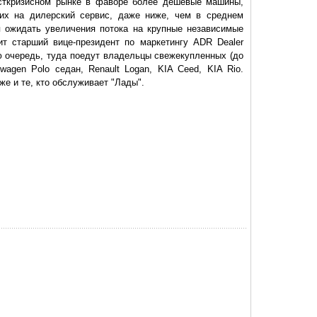
осткризисном рынке в фаворе более дешевые машины,
щих на дилерский сервис, даже ниже, чем в среднем
 ожидать увеличения потока на крупные независимые
ит старший вице-президент по маркетингу ADR Dealer
ую очередь, туда поедут владельцы свежекупленных (до
swagen Polo седан, Renault Logan, KIA Ceed, KIA Rio.
же и те, кто обслуживает "Лады".