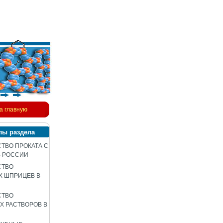
а главную
лы раздела
ТВО ПРОКАТА С
В РОССИИ
СТВО
Х ШПРИЦЕВ В
СТВО
 РАСТВОРОВ В