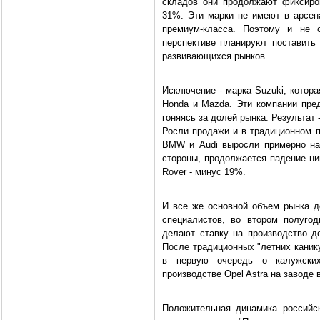
складов они продолжают фиксиров
31%. Эти марки не имеют в арсен
премиум-класса. Поэтому и не с
перспективе планируют поставить
развивающихся рынков.
Исключение - марка Suzuki, котор
Honda и Mazda. Эти компании пре
гоняясь за долей рынка. Результат 
Росли продажи и в традиционном п
BMW и Audi выросли примерно на 
стороны, продолжается падение ниш
Rover - минус 19%.
И все же основной объем рынка д
специалистов, во втором полуго
делают ставку на производство д
После традиционных "летних каник
в первую очередь о калужски
производстве Opel Astra на заводе 
Положительная динамика российск