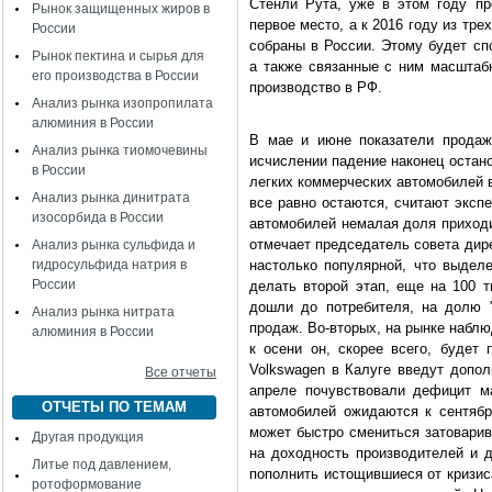
Стенли Рута, уже в этом году пр
Рынок защищенных жиров в
первое место, а к 2016 году из тр
России
собраны в России. Этому будет сп
Рынок пектина и сырья для
а также связанные с ним масштаб
его производства в России
производство в РФ.
Анализ рынка изопропилата
алюминия в России
В мае и июне показатели продаж
Анализ рынка тиомочевины
исчислении падение наконец остано
в России
легких коммерческих автомобилей 
Анализ рынка динитрата
все равно остаются, считают эксп
изосорбида в России
автомобилей немалая доля приходи
отмечает председатель совета дир
Анализ рынка сульфида и
гидросульфида натрия в
настолько популярной, что выдел
России
делать второй этап, еще на 100 т
дошли до потребителя, на долю 
Анализ рынка нитрата
продаж. Во-вторых, на рынке набл
алюминия в России
к осени он, скорее всего, будет 
Volkswagen в Калуге введут допол
Все отчеты
апреле почувствовали дефицит м
ОТЧЕТЫ ПО ТЕМАМ
автомобилей ожидаются к сентябр
может быстро смениться затоварив
Другая продукция
на доходность производителей и д
Литье под давлением,
пополнить истощившиеся от кризис
ротоформование