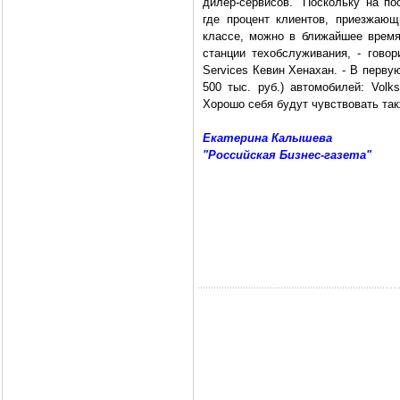
дилер-сервисов. "Поскольку на п
где процент клиентов, приезжаю
классе, можно в ближайшее время
станции техобслуживания, - говор
Services Кевин Хенахан. - В перв
500 тыс. руб.) автомобилей: Volk
Хорошо себя будут чувствовать так
Екатерина Калышева
"Российская Бизнес-газета"