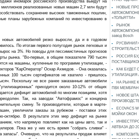
одажи иномарок российского производства выйдут на
ех миллионов реализованных новых машин 2,7 млн будут
НОВЫЕ ПР
особствовать сохранение высоких таможенных пошлин,
АВТОКОМПОНЕ
«ТОЛЬЯТТИ»
ные планы зарубежных компаний по инвестированию в
РЫНОК
АВТОКОМПОНЕ
завод Bosch
 новых автомобилей резко выросли, да и в годовом
РУСВИНИЛ 
вилось. По итогам первого полугодия рынок легковых и
СТРОИТЕЛЬС
вырос на 3%. Но поводы для пессимистичных прогнозов
РОССИЯ Б
ерты рынка. "Во-первых, в общем показателе 790 тысяч
ПОСТАВЩИКО
тся на машины, купленные по программе утилизации, -
екторов "КарОператор" Оскар Ахмедов. - Она оказалась
КАК БУДЕТ
енных 100 тысяч сертификатов не хватило - пришлось
УТИЛИЗАЦИЯ
ысяч. Поскольку не все ранее заказанные автомобили
НА РЫНКЕ 
"утилизационных" приходится около 10-12% от общих
ПВХ МЕМБРАН
юдается дефицит автомобилей по многим позициям, хотя
НОВОЕ ШТ
преодолен. Так, на заводах "Автофрамос" и концерна
ПРОИЗВОДСТВ
нительную смену. Те производители, которые в марте-
ECOVACS W
ашин, увеличили заказы за рубежом - поставки этих
МОЙКИ ОКОН
ю-октябрю. В результате этих мер дефицит на рынке
ИНВЕСТПР
анием, что напрямую повлияет как на цены авто, так и
АВТВАЗА ДО 2
илеров. Пока же у них есть время "собрать сливки" -
а запасы". Очевидно, что на результаты продаж влияет
КОМПОЗИТЫ