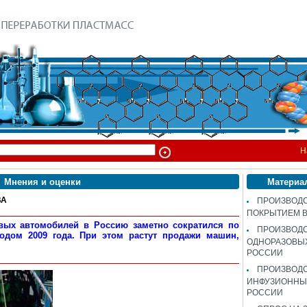
Н
Мнения и оценки
Материа
ВА
ПРОИЗВОДС
ПОКРЫТИЕМ 
овых автомобилей в Россию заметно сократился по
ПРОИЗВОД
одом 2009 года. При этом растут продажи машин,
ОДНОРАЗОВЫ
РОССИИ
ПРОИЗВОД
ИНФУЗИОННЫХ
РОССИИ