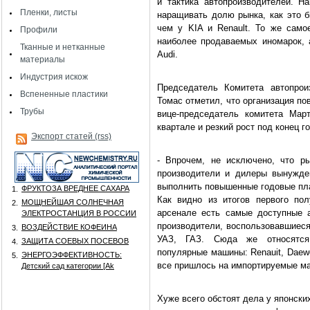
и тактика автопроизводителей. Н
Пленки, листы
наращивать долю рынка, как это б
чем у KIA и Renault. То же само
Профили
наиболее продаваемых иномарок,
Тканные и нетканные
Audi.
материалы
Индустрия искож
Председатель Комитета автопрои
Вспененные пластики
Томас отметил, что организация пов
Трубы
вице-председатель комитета Мар
квартале и резкий рост под конец г
Экспорт статей (rss)
- Впрочем, не исключено, что р
производители и дилеры вынужде
выполнить повышенные годовые план
ФРУКТОЗА ВРЕДНЕЕ САХАРА
1.
Как видно из итогов первого пол
МОЩНЕЙШАЯ СОЛНЕЧНАЯ
2.
арсенале есть самые доступные а
ЭЛЕКТРОСТАНЦИЯ В РОССИИ
производители, воспользовавшиеся
ВОЗДЕЙСТВИЕ КОФЕИНА
3.
УАЗ, ГАЗ. Сюда же относятся 
ЗАЩИТА СОЕВЫХ ПОСЕВОВ
4.
популярные машины: Renauit, Daewo
ЭНЕРГОЭФФЕКТИВНОСТЬ:
5.
все пришлось на импортируемые м
Детский сад категории [Аk
Хуже всего обстоят дела у японск