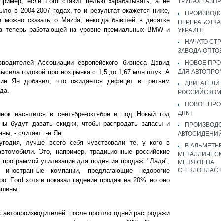
апример, если Ford ставит целью зарабатывать, а не
ТРУБАХ ГАЗП
ыло в 2004-2007 годах, то и результат окажется ниже,
ПРОИЗВОДС
е можно сказать о Mazda, некогда бывшей в десятке
ПЕРЕРАБОТКА
 а теперь работающей на уровне премиальных BMW и
УКРАИНЕ
НАЧАТО СТ
ЗАВОДА ОПТО
зводителей Ассоциации европейского бизнеса Дэвид
НОВОЕ ПРО
ысила годовой прогноз рынка с 1,5 до 1,67 млн штук. А
ДЛЯ АВТОПРО
тин Ян добавил, что ожидается дефицит в третьем
ДВИГАТЕЛИ
ода.
РОССИЙСКОМ
НОВОЕ ПРО
ДПКТ
ынок насытится в сентябре-октябре и под Новый год
ны будут давать скидки, чтобы распродать запасы и
ПРОИЗВОД
ы, - считает г-н Ян.
АВТОСИДЕНИЙ
угодия, лучше всего себя чувствовали те, у кого в
В АЛЬМЕТЬ
втомобили. Это, например, традиционные российские
МЕТАЛЛИЧЕСК
 программой утилизации для поднятия продаж: "Лада",
МЕНЯЮТ НА
иностранные компании, предлагающие недорогие
СТЕКЛОПЛАС
o. Ford хотя и показал падение продаж на 20%, но оно
ашины.
их автопроизводителей: после прошлогодней распродажи