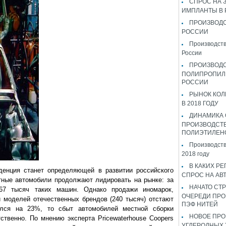
СПРОС НА 
ИМПЛАНТЫ В
ПРОИЗВОДС
РОССИИ
Производств
России
ПРОИЗВОД
ПОЛИПРОПИЛ
РОССИИ
РЫНОК КОЛ
В 2018 ГОДУ
ДИНАМИКА
ПРОИЗВОДСТ
ПОЛИЭТИЛЕН
Производств
2018 году
В КАКИХ РЕ
денция станет определяющей в развитии российского
СПРОС НА АВ
тные автомобили продолжают лидировать на рынке: за
НАЧАТО СТР
267 тысяч таких машин. Однако продажи иномарок,
ОЧЕРЕДИ ПРО
и моделей отечественных брендов (240 тысяч) отстают
ПЭФ НИТЕЙ
ился на 23%, то сбыт автомобилей местной сборки
НОВОЕ ПРО
твенно. По мнению эксперта Pricewaterhouse Coopers
УГЛЕРОДНЫХ 