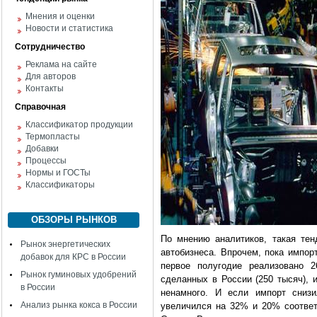
Мнения и оценки
Новости и статистика
Сотрудничество
Реклама на сайте
Для авторов
Контакты
Справочная
Классификатор продукции
Термопласты
Добавки
Процессы
Нормы и ГОСТы
Классификаторы
ОБЗОРЫ РЫНКОВ
По мнению аналитиков, такая тен
Рынок энергетических
автобизнеса. Впрочем, пока импор
добавок для КРС в России
первое полугодие реализовано 
Рынок гуминовых удобрений
сделанных в России (250 тысяч), 
в России
ненамного. И если импорт сниз
Анализ рынка кокса в России
увеличился на 32% и 20% соответс