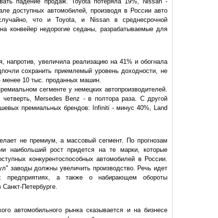
ать падение продаж. Toyota потеряла 19%, Nissan -
але доступных автомобилей, производя в России авто
лучайно, что и Toyota, и Nissan в среднесрочной
 на конвейер недорогие седаны, разрабатываемые для
ая, напротив, увеличила реализацию на 41% и обогнала
дпочли сохранить приемлемый уровень доходности, не
- менее 10 тыс. проданных машин.
ремиальном сегменте у немецких автопроизводителей.
четверть, Mersedes Benz - в полтора раза. С другой
евых премиальных брендов: Infiniti - минус 40%, Land
елает не премиум, а массовый сегмент. По прогнозам
дии наибольший рост придется на те марки, которые
оступных конкурентоспособных автомобилей в России.
ул" заводы должны увеличить производство. Речь идет
х предприятиях, а также о набирающем обороты
в Санкт-Петербурге.
ого автомобильного рынка сказывается и на бизнесе