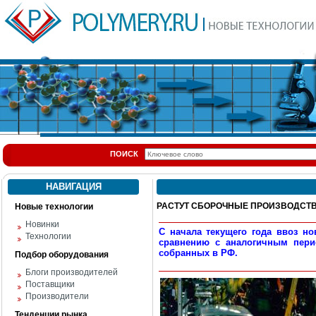
ПОИСК
НАВИГАЦИЯ
РАСТУТ СБОРОЧНЫЕ ПРОИЗВОДСТ
Новые технологии
Новинки
С начала текущего года ввоз н
Технологии
сравнению с аналогичным пери
собранных в РФ.
Подбор оборудования
Блоги производителей
Поставщики
Производители
Тенденции рынка