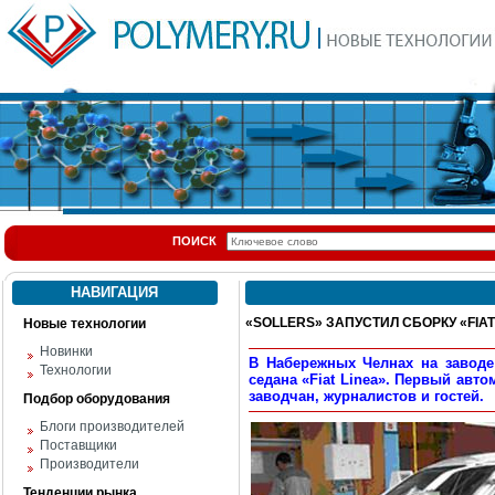
ПОИСК
НАВИГАЦИЯ
«SOLLERS» ЗАПУСТИЛ СБОРКУ «FIAT
Новые технологии
Новинки
В Набережных Челнах на заводе 
Технологии
седана «Fiat Linea». Первый авт
заводчан, журналистов и гостей.
Подбор оборудования
Блоги производителей
Поставщики
Производители
Тенденции рынка