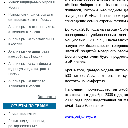
Рынок защищенных жиров в
«Sollers-Набережные Челны» со
России
подвесов, которые необходимы д
Рынок пектина и сырья для
выпущенный «Fiat Linea» проходи
его производства в России
соблюдение самых строгих междуна
Анализ рынка изопропилата
До конца 2010 года на заводе «Sol
алюминия в России
оснащенные турбированным двига
Анализ рынка тиомочевины
мощностью 120 л.с., механическ
в России
подушками безопасности, кондицио
штатной защитой моторного отсек
Анализ рынка динитрата
Всего покупателям будет предложе
изосорбида в России
и «Emotion».
Анализ рынка сульфида и
гидросульфида натрия в
Кроме того, данную модель автомо
России
500 литров. А за счет того, что 
достаточно комфортно.
Анализ рынка нитрата
алюминия в России
Напомним, производство автомоб
стартовало в декабре 2006 года, к
Все отчеты
2007 года производственная гам
«Fiat Doblo Panorama».
ОТЧЕТЫ ПО ТЕМАМ
Другая продукция
www.polymery.ru
Литье под давлением,
ротоформование