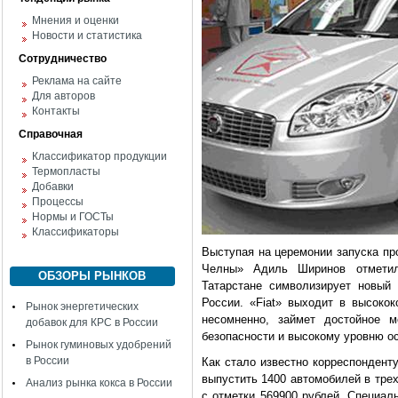
Мнения и оценки
Новости и статистика
Сотрудничество
Реклама на сайте
Для авторов
Контакты
Справочная
Классификатор продукции
Термопласты
Добавки
Процессы
Нормы и ГОСТы
Классификаторы
Выступая на церемонии запуска пр
Челны» Адиль Ширинов отметил:
ОБЗОРЫ РЫНКОВ
Татарстане символизирует новый 
России. «Fiat» выходит в высокок
Рынок энергетических
несомненно, займет достойное м
добавок для КРС в России
безопасности и высокому уровню о
Рынок гуминовых удобрений
в России
Как стало известно корреспондент
выпустить 1400 автомобилей в тре
Анализ рынка кокса в России
с отметки 569900 рублей. Специаль