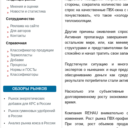
стороны, сократила количество за
Мнения и оценки
спрос на качественные ПВХ-окна с
Новости и статистика
почувствовать, что такое «холо
Сотрудничество
теплоизоляции.
Реклама на сайте
Для авторов
Другие причины оживления спрос
Контакты
Активная пропаганда завершени
остальном мире, или, как миним
Справочная
структурами и представителями би
Классификатор продукции
спокойно и начал тратить свои зап
Термопласты
Добавки
Подстегнули ситуацию и много
Процессы
экспертов о нынешних и еще предс
Нормы и ГОСТы
Классификаторы
обесцениванию деньги как сред
результате потребители стали акти
ОБЗОРЫ РЫНКОВ
Насколько эти субъективные
долговременному росту экономики
Рынок энергетических
время.
добавок для КРС в России
Рынок гуминовых удобрений
Компания REHAU внимательно с
в России
изменения. Рост рынка ПВХ-профи
Анализ рынка кокса в России
При этом, рост объемов прода