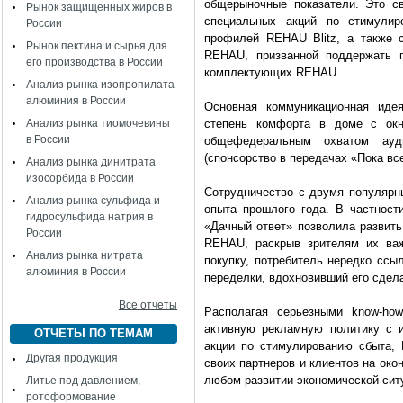
общерыночные показатели. Это с
Рынок защищенных жиров в
специальных акций по стимули
России
профилей REHAU Blitz, а также 
Рынок пектина и сырья для
REHAU, призванной поддержать п
его производства в России
комплектующих REHAU.
Анализ рынка изопропилата
алюминия в России
Основная коммуникационная иде
Анализ рынка тиомочевины
степень комфорта в доме с ок
в России
общефедеральным охватом ау
(спонсорство в передачах «Пока вс
Анализ рынка динитрата
изосорбида в России
Сотрудничество с двумя популяр
Анализ рынка сульфида и
опыта прошлого года. В частнос
гидросульфида натрия в
«Дачный ответ» позволила развить
России
REHAU, раскрыв зрителям их важ
Анализ рынка нитрата
покупку, потребитель нередко ссы
алюминия в России
переделки, вдохновивший его сдел
Все отчеты
Располагая серьезными know-how
активную рекламную политику с 
ОТЧЕТЫ ПО ТЕМАМ
акции по стимулированию сбыта,
Другая продукция
своих партнеров и клиентов на око
любом развитии экономической сит
Литье под давлением,
ротоформование