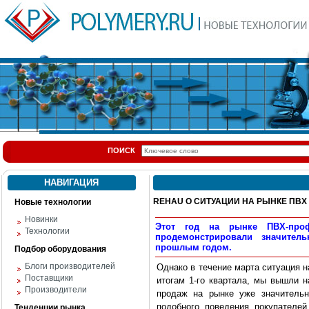
ПОИСК
НАВИГАЦИЯ
REHAU О СИТУАЦИИ НА РЫНКЕ ПВХ
Новые технологии
Новинки
Этот год на рынке ПВХ-про
Технологии
продемонстрировали значите
прошлым годом.
Подбор оборудования
Блоги производителей
Однако в течение марта ситуация н
Поставщики
итогам 1-го квартала, мы вышли 
Производители
продаж на рынке уже значительн
подобного поведения покупателей
Тенденции рынка