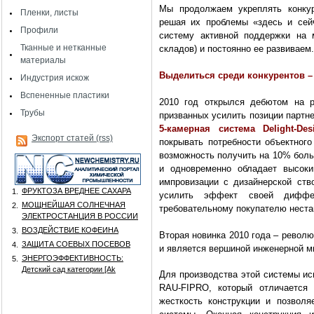
Мы продолжаем укреплять конкур
Пленки, листы
решая их проблемы «здесь и сей
Профили
систему активной поддержки на м
Тканные и нетканные
складов) и постоянно ее развиваем.
материалы
Выделиться среди конкурентов 
Индустрия искож
Вспененные пластики
2010 год открылся дебютом на 
Трубы
призванных усилить позиции партн
5-камерная система Delight-Des
Экспорт статей (rss)
покрывать потребности объектного
возможность получить на 10% боль
и одновременно обладает высок
импровизации с дизайнерской ст
ФРУКТОЗА ВРЕДНЕЕ САХАРА
1.
усилить эффект своей диффе
МОЩНЕЙШАЯ СОЛНЕЧНАЯ
2.
требовательному покупателю неста
ЭЛЕКТРОСТАНЦИЯ В РОССИИ
ВОЗДЕЙСТВИЕ КОФЕИНА
3.
Вторая новинка 2010 года – револ
ЗАЩИТА СОЕВЫХ ПОСЕВОВ
4.
и является вершиной инженерной м
ЭНЕРГОЭФФЕКТИВНОСТЬ:
5.
Детский сад категории [Аk
Для производства этой системы и
RAU-FIPRO, который отличается 
жесткость конструкции и позволя