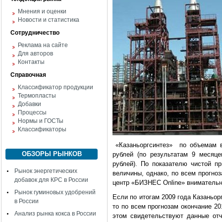
Мнения и оценки
Новости и статистика
Сотрудничество
Реклама на сайте
Для авторов
Контакты
Справочная
Классификатор продукции
Термопласты
Добавки
Процессы
Нормы и ГОСТы
Классификаторы
«Казаньоргсинтез»
по объемам в
ОБЗОРЫ РЫНКОВ
рублей (по результатам 9 месяц
рублей). По показателю чистой п
Рынок энергетических
величины, однако, по всем прогн
добавок для КРС в России
центр «БИЗНЕС Online» внимательн
Рынок гуминовых удобрений
Если по итогам 2009 года Казаньор
в России
то по всем прогнозам окончание 2
Анализ рынка кокса в России
этом свидетельствуют данные отч