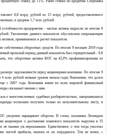
 процентную ставку до 11%. Ранее ставки по кредитам Сбербанка
авляет 6,8 млрд. рублей из 15 млрд. рублей, предоставленного
меньше, в среднем 1,7 млн. рублей.
 устойчивости предприятия - чистые активы выросли по итогам 9
рублей. Увеличение данного показателя обусловлено опережающим
 активов, принимаемых в расчет показателя.
 собственных оборотных средств. По итогам 9 месяцев 2010 года
огичный прошлый период данный показатель был отрицательный - 9,8
азать, что оборотные активы КОС на 42,0% профинансированы из
о размере задолженности перед акционерами компании. По итогам 9
на 4 млн. рублей меньше уровня начала года) Напомним, что долги
еще с 2007 года. Компания винит во всем мировой финансовый
денды связывает именно с ним.
ала о многочисленных судебных разбирательствах, завершившихся
виденды возможно получить только по исполнительному листу, в
КОС уверенно наращивает обороты. И слова, сказанные
Леонидом
ии акционеров о достижение планового показателя выручки в 35
ся не такими уж нереальными. Единственное, о чем тогда умолчал
не чистой прибыли, назвать ее он затруднился. Тем не менее, с