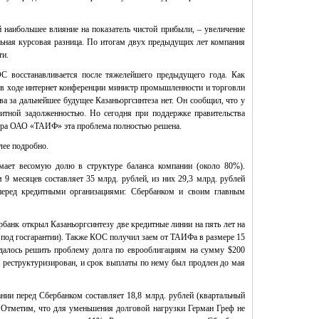
 наибольшее влияние на показатель чистой прибыли, – увеличение
ьная курсовая разница. По итогам двух предыдущих лет компания
ти.
С восстанавливается после тяжелейшего предыдущего года. Как
в ходе интернет конференции министр промышленности и торговли
а за дальнейшее будущее Казаньоргсинтеза нет. Он сообщил, что у
дитной задолженностью. Но сегодня при поддержке правительства
ера ОАО «ТАИФ» эта проблема полностью решена.
лее подробно.
мает весомую долю в структуре баланса компании (около 80%).
9 месяцев составляет 35 млрд. рублей, из них 29,3 млрд. рублей
перед кредитными организациями: Сбербанком и своим главным
банк открыл Казаньоргсинтезу две кредитные линии на пять лет на
х под госгарантии). Также КОС получил заем от ТАИФа в размере 15
далось решить проблему долга по еврооблигациям на сумму $200
о реструктуризирован, и срок выплаты по нему был продлен до мая
нии перед Сбербанком составляет 18,8 млрд. рублей (квартальный
. Отметим, что для уменьшения долговой нагрузки
Герман Греф
не