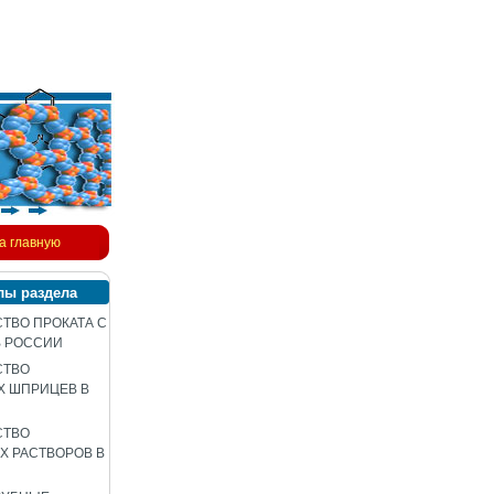
а главную
лы раздела
ТВО ПРОКАТА С
В РОССИИ
СТВО
Х ШПРИЦЕВ В
СТВО
 РАСТВОРОВ В