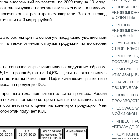
сила аналогичный показатель по 2009 году на 10 млрд.
НОВЫЕ ПР
азатель выручки с полугодовым значением, то получим,
АВТОКОМПОНЕ
произошел как раз в третьем квартале. За этот период
«ТОЛЬЯТТИ»
тически на 9 млрд. рублей.
РЫНОК
АВТОКОМПОНЕ
завод Bosch
а это ростом цен на основную продукцию, увеличением
и, а также отменой отгрузки продукции по договорам
РУСВИНИЛ 
СТРОИТЕЛЬС
РОССИЯ Б
ПОСТАВЩИКО
ны на основное сырье изменились следующим образом:
КАК БУДЕТ
5,1%, пропан-бутан на 14,6%. Цены на этан явились
УТИЛИЗАЦИЯ
ен по итогам 9 месяцев. Нефтехимические рынки явно
НА РЫНКЕ 
проса на продукцию КОС.
ПВХ МЕМБРАН
е прошлого года при вмешательстве премьера России
НОВОЕ ШТ
а схема, согласно которой главный поставщик этана –
ПРОИЗВОДСТВ
в соответствии с ценой на конечную продукцию. Чем
ECOVACS W
огой этан получает КОС.
МОЙКИ ОКОН
ИНВЕСТПР
АВТВАЗА ДО 2
КОМПОЗИТЫ