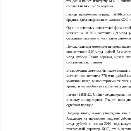
так давно пошел навстречу КОС и снизил
составляли 14 - 16,3 % годовых.
Размер задолженности перед ТАИФом сост
кредита. Здесь квартальные платежи КОС по
Одни из основных показателей финансовой
месяцев на 10,8% и составили 8,9 млрд. 
снижением пассивов относительно снижения
Положительным моментом является наличие
они составили 3,02 млрд. рублей. За анал
млрд. рублей. Таким образом, можно ск
собственных источников.
В заключение хотелось бы также сказать 
месяцев она составила 776 млн. рублей (
компании перед миноритариями тянутся 
кризис, и неспособность выплачивать диви
Газета «БИЗНЕС Online» неоднократно пис
в пользу миноритариев. Так что пока ди
судебном порядке...
Подводя итоги, можно утверждать, что 
Алехиным
на апрельском годовом собран
млрд. рублей по итогам 2010 года, кажут
генеральный директор КОС, это о величи