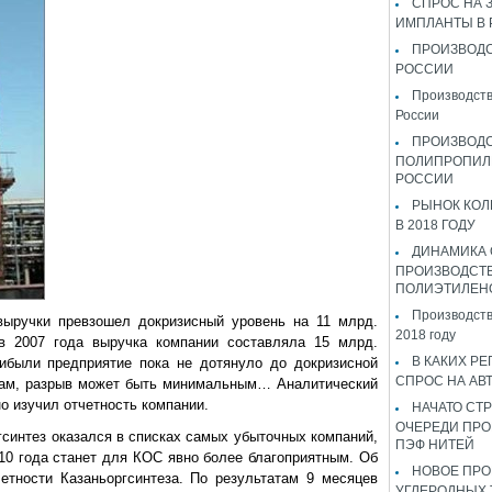
СПРОС НА 
ИМПЛАНТЫ В
ПРОИЗВОДС
РОССИИ
Производств
России
ПРОИЗВОД
ПОЛИПРОПИЛ
РОССИИ
РЫНОК КОЛ
В 2018 ГОДУ
ДИНАМИКА
ПРОИЗВОДСТ
ПОЛИЭТИЛЕН
Производств
ыручки превзошел докризисный уровень на 11 млрд.
2018 году
ев 2007 года выручка компании составляла 15 млрд.
В КАКИХ РЕ
рибыли предприятие пока не дотянуло до докризисной
СПРОС НА АВ
озам, разрыв может быть минимальным… Аналитический
о изучил отчетность компании.
НАЧАТО СТР
ОЧЕРЕДИ ПРО
гсинтез оказался в списках самых
убыточных
компаний,
ПЭФ НИТЕЙ
010 года станет для КОС явно более благоприятным. Об
НОВОЕ ПРО
етности Казаньоргсинтеза. По результатам 9 месяцев
УГЛЕРОДНЫХ 