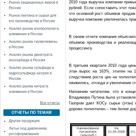
2010 года выручка компании превы
Рынок защищенных жиров в
рублей. Если сопоставить этот пок
России
что основной рост объемов продаж 
Рынок пектина и сырья для
выручка компании увеличилась прак
его производства в России
Анализ рынка изопропилата
алюминия в России
В своем отчете компания объяснил
Анализ рынка тиомочевины
объемов производства и реализаци
в России
процессинга.
Анализ рынка динитрата
изосорбида в России
В третьем квартале 2010 года це
Анализ рынка сульфида и
этан вырос на 163%, этилен на 1
гидросульфида натрия в
следствием роста цен на полиэтил
России
оживились, отсюда и увеличение с
Анализ рынка нитрата
Напомним читателям, что в конц
алюминия в России
Владимира Путина
была установлен
Все отчеты
Газпром дает КОСу сырье (этан) 
дороже полиэтилен – тем более дор
ОТЧЕТЫ ПО ТЕМАМ
Другая продукция
Литье под давлением,
ротоформование