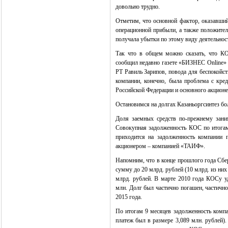
довольно трудно.
Отметим, что основной фактор, оказавший
операционной прибыли, а также положител
получала убытки по этому виду деятельнос
Так что в общем можно сказать, что КО
сообщил недавно газете «БИЗНЕС Online» 
РТ
Равиль Зарипов,
повода для беспокойств
компании, конечно, была проблема с кре
Российской Федерации и основного акцион
Остановимся на долгах Казаньоргсинтез бо
Доля заемных средств по-прежнему зани
Совокупная задолженность КОС по итогам 
приходится на задолженность компании 
акционером – компанией «ТАИФ».
Напомним, что в конце прошлого года Сбер
сумму до 20 млрд. рублей (10 млрд. из ни
млрд. рублей. В марте 2010 года КОСу у
млн. Долг был частично погашен, частичн
2015 года.
По итогам 9 месяцев задолженность компа
платеж был в размере 3,089 млн. рублей)