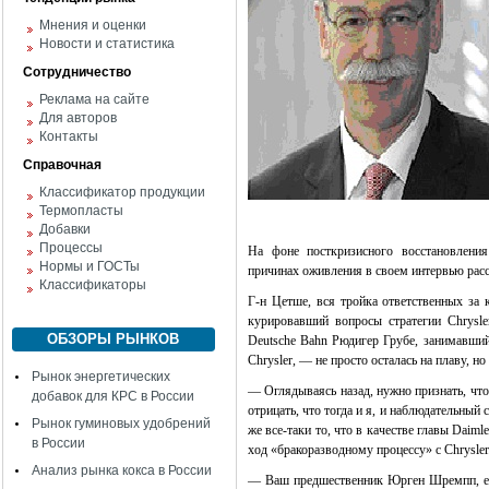
Мнения и оценки
Новости и статистика
Сотрудничество
Реклама на сайте
Для авторов
Контакты
Справочная
Классификатор продукции
Термопласты
Добавки
Процессы
На фоне посткризисного восстановлени
Нормы и ГОСТы
причинах оживления в своем интервью расс
Классификаторы
Г-н Цетше, вся тройка ответственных за 
курировавший вопросы стратегии Chrysl
ОБЗОРЫ РЫНКОВ
Deutsche Bahn Рюдигер Грубе, занимавший 
Chrysler, — не просто осталась на плаву, но
Рынок энергетических
— Оглядываясь назад, нужно признать, что 
добавок для КРС в России
отрицать, что тогда и я, и наблюдательный
Рынок гуминовых удобрений
же все-таки то, что в качестве главы Daiml
в России
ход «бракоразводному процессу» с Chrysler
Анализ рынка кокса в России
— Ваш предшественник Юрген Шремпп, еще 