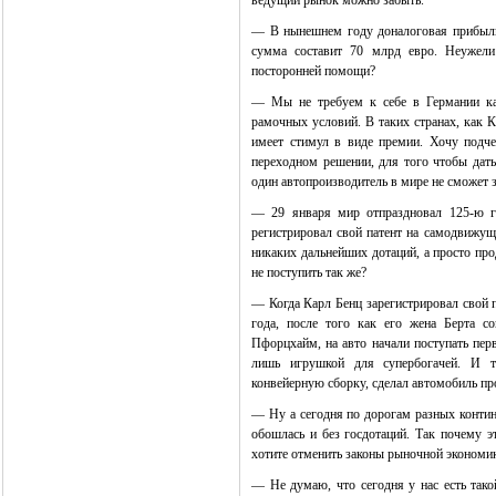
ведущий рынок можно забыть.
— В нынешнем году доналоговая прибыль D
сумма составит 70 млрд евро. Неужели 
посторонней помощи?
— Мы не требуем к себе в Германии как
рамочных условий. В таких странах, как 
имеет стимул в виде премии. Хочу подче
переходном решении, для того чтобы дать
один автопроизводитель в мире не сможет з
— 29 января мир отпраздновал 125-ю г
регистрировал свой патент на самодвижущ
никаких дальнейших дотаций, а просто пр
не поступить так же?
— Когда Карл Бенц зарегистрировал свой п
года, после того как его жена Берта 
Пфорцхайм, на авто начали поступать пер
лишь игрушкой для супербогачей. И т
конвейерную сборку, сделал автомобиль пр
— Ну а сегодня по дорогам разных контин
обошлась и без госдотаций. Так почему 
хотите отменить законы рыночной экономи
— Не думаю, что сегодня у нас есть тако