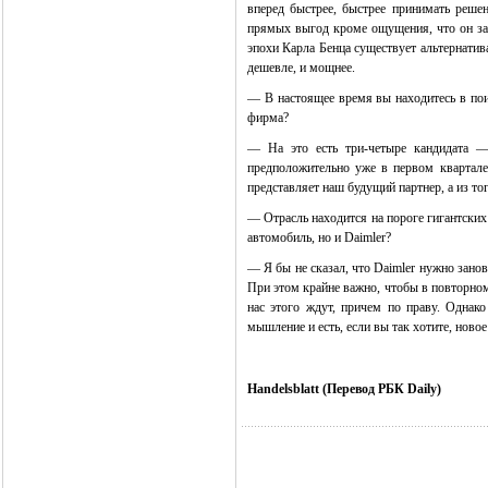
вперед быстрее, быстрее принимать решен
прямых выгод кроме ощущения, что он заб
эпохи Карла Бенца существует альтернатива
дешевле, и мощнее.
— В настоящее время вы находитесь в пои
фирма?
— На это есть три-четыре кандидата —
предположительно уже в первом квартале
представляет наш будущий партнер, а из тог
— Отрасль находится на пороге гигантских
автомобиль, но и Daimler?
— Я бы не сказал, что Daimler нужно зано
При этом крайне важно, чтобы в повторно
нас этого ждут, причем по праву. Однак
мышление и есть, если вы так хотите, новое
Handelsblatt (Перевод РБК Daily)