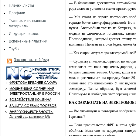
— В ближайшие десятилетия автомобилю п
Пленки, листы
рода силовая установка станет превалирую
Профили
— Мы стоим на пороге повторного изобр
Тканные и нетканные
гораздо более электрифицированной. Но я
материалы
путем. Автомобили только на батареях, 
модели на химических топливных элемен
Индустрия искож
Производитель, который сделает ставку т
Вспененные пластики
компании. Наказан за это он будет, может бы
Трубы
— Как скоро наступит эра электромобилей?
Экспорт статей (rss)
— Существует несколько причин, по котор
технология эта пока еще очень дорогая, 
батарей слишком велико. Однако, когда я в
можно рассчитывать на продажу более 30 
ФРУКТОЗА ВРЕДНЕЕ САХАРА
1.
типом авто это невозможно. У нас недост
атмосферу. Таким образом, бум автомо
МОЩНЕЙШАЯ СОЛНЕЧНАЯ
2.
ЭЛЕКТРОСТАНЦИЯ В РОССИИ
Поэтому-то и необходим этот переход к эл
ВОЗДЕЙСТВИЕ КОФЕИНА
3.
КАК ЗАРАБОТАТЬ НА ЭЛЕКТРОМОБ
ЗАЩИТА СОЕВЫХ ПОСЕВОВ
4.
— Вы упомянули о повторном изобретени
ЭНЕРГОЭФФЕКТИВНОСТЬ:
5.
Германия?
Детский сад категории [Аk
— Если правительство ФРГ в этом дейст
обойтись. Если оно не поддержит стимул