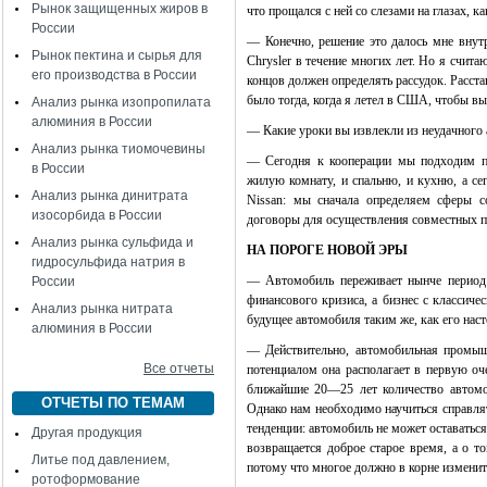
Рынок защищенных жиров в
что прощался с ней со слезами на глазах, к
России
— Конечно, решение это далось мне внутре
Рынок пектина и сырья для
Chrysler в течение многих лет. Но я счита
его производства в России
концов должен определять рассудок. Расста
было тогда, когда я летел в США, чтобы в
Анализ рынка изопропилата
алюминия в России
— Какие уроки вы извлекли из неудачного а
Анализ рынка тиомочевины
— Сегодня к кооперации мы подходим по
в России
жилую комнату, и спальню, и кухню, а се
Анализ рынка динитрата
Nissan: мы сначала определяем сферы с
изосорбида в России
договоры для осуществления совместных п
Анализ рынка сульфида и
НА ПОРОГЕ НОВОЙ ЭРЫ
гидросульфида натрия в
— Автомобиль переживает нынче период 
России
финансового кризиса, а бизнес с классич
Анализ рынка нитрата
будущее автомобиля таким же, как его нас
алюминия в России
— Действительно, автомобильная промыш
Все отчеты
потенциалом она располагает в первую оч
ближайшие 20—25 лет количество автомо
ОТЧЕТЫ ПО ТЕМАМ
Однако нам необходимо научиться справл
тенденции: автомобиль не может оставаться 
Другая продукция
возвращается доброе старое время, а о т
Литье под давлением,
потому что многое должно в корне изменит
ротоформование