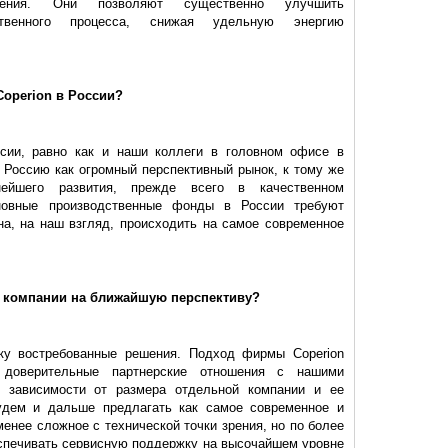
ения. Они позволяют существенно улучшить
дственного процесса, снижая удельную энергию
Coperion в России?
ссии, равно как и наши коллеги в головном офисе в
 Россию как огромный перспективный рынок, к тому же
ейшего развития, прежде всего в качественном
сновные производственные фонды в России требуют
а, на наш взгляд, происходить на самое современное
й компании на ближайшую перспективу?
нку востребованные решения. Подход фирмы Coperion
 доверительные партнерские отношения с нашими
е зависимости от размера отдельной компании и ее
дем и дальше предлагать как самое современное и
енее сложное с технической точки зрения, но по более
еспечивать сервисную поддержку на высочайшем уровне