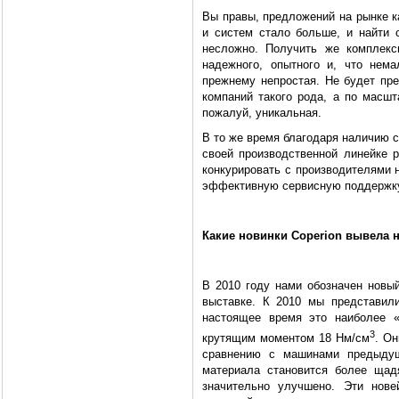
Вы правы, предложений на рынке к
и систем стало больше, и найти 
несложно. Получить же комплекс
надежного, опытного и, что нема
прежнему непростая. Не будет пре
компаний такого рода, а по масшт
пожалуй, уникальная.
В то же время благодаря наличию со
своей производственной линейке 
конкурировать с производителями 
эффективную сервисную поддержк
Какие новинки Coperion вывела 
В 2010 году нами обозначен новы
выставке. К 2010 мы представил
настоящее время это наиболее 
3
крутящим моментом 18 Нм/см
. О
сравнению с машинами предыдущ
материала становится более щад
значительно улучшено. Эти нове