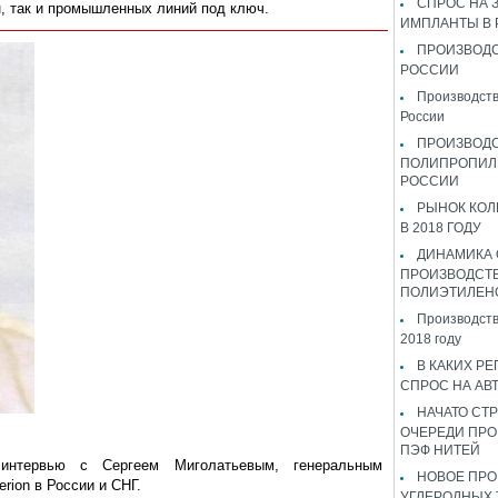
СПРОС НА 
, так и промышленных линий под ключ.
ИМПЛАНТЫ В
ПРОИЗВОДС
РОССИИ
Производств
России
ПРОИЗВОД
ПОЛИПРОПИЛ
РОССИИ
РЫНОК КОЛ
В 2018 ГОДУ
ДИНАМИКА
ПРОИЗВОДСТ
ПОЛИЭТИЛЕН
Производств
2018 году
В КАКИХ РЕ
СПРОС НА АВ
НАЧАТО СТР
ОЧЕРЕДИ ПРО
ПЭФ НИТЕЙ
интервью с Сергеем Миголатьевым, генеральным
НОВОЕ ПРО
rion в России и СНГ.
УГЛЕРОДНЫХ 