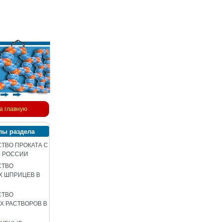
а главную
лы раздела
ТВО ПРОКАТА С
В РОССИИ
СТВО
Х ШПРИЦЕВ В
СТВО
 РАСТВОРОВ В