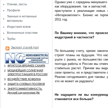
Однако уже с середины минувшего 
Пленки, листы
как оборудования, так и запчастей.
Профили
приступили к реализации новых 
«Интеркомплект». Бизнес не терп
Тканные и нетканные
2011 год.
материалы
Индустрия искож
Вспененные пластики
По Вашему мнению, что происхо
индустрией в частности?
Трубы
Экспорт статей (rss)
По большому счету, кризис законч
строят планы на будущее. Что кас
ушли с рынка, но большинство смо
полгода работы в России мы отмеч
ФРУКТОЗА ВРЕДНЕЕ САХАРА
1.
стабильно растет. Причем мы види
МОЩНЕЙШАЯ СОЛНЕЧНАЯ
2.
свои проекты, но и представители 
ЭЛЕКТРОСТАНЦИЯ В РОССИИ
Реалии сегодняшнего дня таковы: 
ВОЗДЕЙСТВИЕ КОФЕИНА
3.
это не может не радовать!
ЗАЩИТА СОЕВЫХ ПОСЕВОВ
4.
ЭНЕРГОЭФФЕКТИВНОСТЬ:
5.
Детский сад категории [Аk
Не ощущаете ли вы конкуренци
становится все больше?