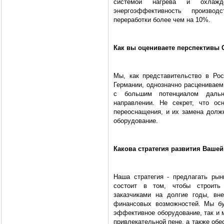
системой нагрева и охлажд
энергоэффективность произво
переработки более чем на 10%.
Как вы оцениваете пер­спективы 
Мы, как представительство в Ро
Германии, однозначно расцениваем
с большим потенциалом дальн
направлении. Не секрет, что о
переоснащения, и их замена должн
оборудование.
Какова стратегия развития Ваше
Наша стратегия - предлагать ры
состоит в том, чтобы строить
заказчиками на долгие годы, вн
финансовых возможностей. Мы бу
эффективное оборудование, так и м
привлекательной пене, а также об