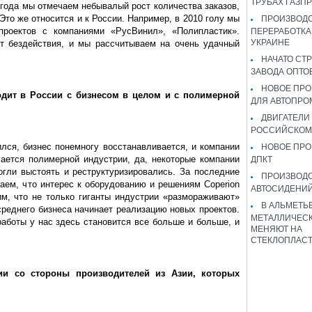
ТРУБАХ ГАЗП
года мы отмечаем небывалый рост количества заказов,
 Это же относится и к России. Например, в 2010 голу мы
ПРОИЗВОДС
проектов с компаниями «РусВинил», «Полипластик».
ПЕРЕРАБОТКА
УКРАИНЕ
ит бездействия, и мы рассчитываем на очень удачный
НАЧАТО СТ
ЗАВОДА ОПТО
НОВОЕ ПРО
дит в России с бизнесом в целом и с полимерной
ДЛЯ АВТОПРО
ДВИГАТЕЛИ
РОССИЙСКОМ
ился, бизнес понемногу восстанавливается, и компании
НОВОЕ ПРО
ается полимерной индустрии, да, некоторые компании
ДПКТ
гли выстоять и реструктуризировались. За последние
ПРОИЗВОД
аем, что интерес к оборудованию и решениям Coperion
АВТОСИДЕНИЙ
м, что не только гиганты индустрии «размораживают»
В АЛЬМЕТЬ
среднего бизнеса начинает реализацию новых проектов.
МЕТАЛЛИЧЕСК
работы у нас здесь становится все больше и больше, и
МЕНЯЮТ НА
СТЕКЛОПЛАС
и со стороны производителей из Азии, которых