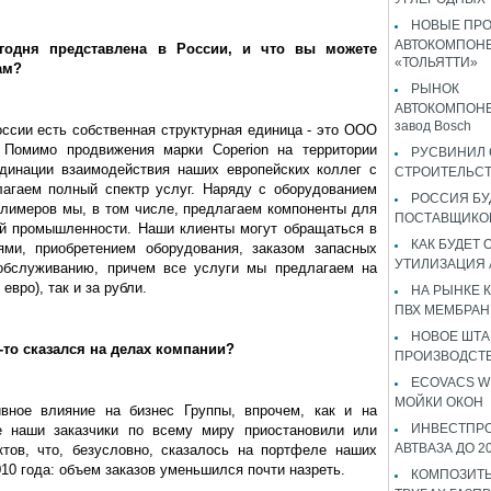
НОВЫЕ ПР
АВТОКОМПОНЕ
егодня представлена в России, и что вы можете
«ТОЛЬЯТТИ»
ам?
РЫНОК
АВТОКОМПОНЕ
завод Bosch
оссии есть собственная структурная единица - это ООО
Помимо продвижения марки Coperion на территории
РУСВИНИЛ 
рдинации взаимодействия наших европейских коллег с
СТРОИТЕЛЬС
агаем полный спектр услуг. Наряду с оборудованием
РОССИЯ Б
олимеров мы, в том числе, предлагаем компоненты для
ПОСТАВЩИКО
й промышленности. Наши клиенты могут обращаться в
КАК БУДЕТ
ями, приобретением оборудования, заказом запасных
УТИЛИЗАЦИЯ
 обслуживанию, причем все услуги мы предлагаем на
евро), так и за рубли.
НА РЫНКЕ 
ПВХ МЕМБРАН
НОВОЕ ШТ
то сказался на делах компании?
ПРОИЗВОДСТВ
ECOVACS W
МОЙКИ ОКОН
ивное влияние на бизнес Группы, впрочем, как и на
ИНВЕСТПР
е наши заказчики по всему миру приостановили или
АВТВАЗА ДО 2
тов, что, безусловно, сказалось на портфеле наших
010 года: объем заказов уменьшился почти назреть.
КОМПОЗИТЫ