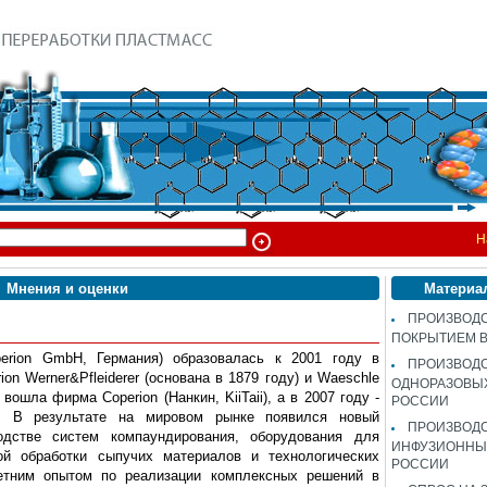
Н
Мнения и оценки
Материа
ПРОИЗВОДС
ПОКРЫТИЕМ 
perion GmbH, Германия) образовалась к 2001 году в
ПРОИЗВОД
on Werner&Pfleiderer (основана в 1879 году) и Waeschle
ОДНОРАЗОВЫ
 вошла фирма Coperion (Нанкин, KiiTaii), а в 2007 году -
РОССИИ
). В результате на мировом рынке появился новый
ПРОИЗВОД
водстве систем компаундирования, оборудования для
ИНФУЗИОННЫХ
ой обработки сыпучих материалов и технологических
РОССИИ
етним опытом по реализации комплексных решений в