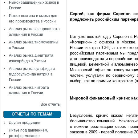
Рынок защищенных жиров в
России
Сергей, как фирма Coperion с
Рынок пектина и сырья для
предложить российским партнер
его производства в России
Анализ рынка изопропилата
алюминия в России
Вот уже шестой год у Coperion в Р
«Коперион» с офисом в Москве. 
Анализ рынка тиомочевины
России и стран СНГ, а также коо
в России
российскими партнерами мы предл
Анализ рынка динитрата
для производства и переработки п
изосорбида в России
пищевой, цементной и алюминиево
Анализ рынка сульфида и
Московский офис за консультаци
гидросульфида натрия в
частей, услугами по сервисному
России
выбор: как по прямым контрактам (в 
Анализ рынка нитрата
алюминия в России
Мировой финансовый кризис как-
Все отчеты
ОТЧЕТЫ ПО ТЕМАМ
Безусловно, кризис оказал негат
большинство компаний. Некоторы
Другая продукция
отложили реализацию своих проек
Литье под давлением,
заказов в 2009 - первой половине 2
ротоформование