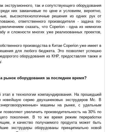
ак экструзионного, так и сопутствующего оборудования
среди них заманчивые по цене и условиям, вероятно,
ные, высокотехнологичные решения из одних рук от
ловажно, ответственного производителя - задача по-
увеличением сказать, что Coperion - одна из немногих
абу и сложности многих уже реализованных проектов,
бственного произ­водства в Китае Coperion уже имеет в
решения для любого бюджета. Это позволяет успешно
недорогого оборудования из КНР, предоставляя также и
у.
на рынок оборудо­вания за последнее время?
й этап в технологии компаундирования. На прошедшей
и новейшую серию двухшнековых экструдеров Мс. В
«энерговооруженные» машины на рынке, с удельным
ни позволяют увеличить производительность на 30% по
его поколения. В то же время режим переработки
ящим, и качество получаемого продукта может быть
йшие экструдеры оборудованы принципиально новой