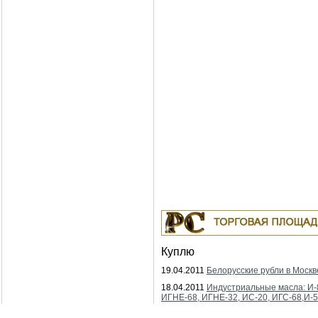
Куплю
19.04.2011
Белорусские рубли в Москв
18.04.2011
Индустриальные масла: И-
ИГНЕ-68, ИГНЕ-32, ИС-20, ИГС-68,И-5
И-50А, ИЛС-5, ИЛС-10, ИЛС-220(Мо), 
Москва