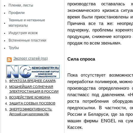
производства оставалась
Пленки, листы
экономического кризиса ситу
Профили
время были приостановлены и
Тканные и нетканные
Причина все та же: неопре
материалы
подчеркну, проблемы коренят
Индустрия искож
продукции, снижение которого
Вспененные пластики
продаж по всем звеньям».
Трубы
Экспорт статей (rss)
Сила спроса
Пока отсутствует возможнос
ФРУКТОЗА ВРЕДНЕЕ САХАРА
1.
переработки полимеров, можно
МОЩНЕЙШАЯ СОЛНЕЧНАЯ
2.
производства определенного
ЭЛЕКТРОСТАНЦИЯ В РОССИИ
пластмасс под давлением. «
ВОЗДЕЙСТВИЕ КОФЕИНА
3.
роста потребления оборудо
ЗАЩИТА СОЕВЫХ ПОСЕВОВ
4.
предпосылки. В частности, 
ЭНЕРГОЭФФЕКТИВНОСТЬ:
5.
России и Беларуси, где за п
Детский сад категории [Аk
машин фирмы ENGEL на сумм
Кассек.