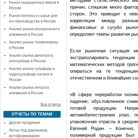
методами статистического ан
Рынок защищенных жиров в
причин, слишком много факто
России
сторон. Это приводит к нев
Рынок пектина и сырья для
корреляции между разными
его производства в России
финансовых и сугубо рыноч
Анализ рынка изопропилата
определяет темпы развития ры
алюминия в России
Анализ рынка тиомочевины
в России
Если рыночная ситуация ме
Анализ рынка динитрата
экстраполировать тенденци
изосорбида в России
математических методов прог
Анализ рынка сульфида и
опираться на те тенденции
гидросульфида натрия в
отечественном и ближайших со
России
Анализ рынка нитрата
алюминия в России
«В сфере переработки полим
падение, обусловленное сни
Все отчеты
готовой продукции. Напр
ОТЧЕТЫ ПО ТЕМАМ
автомобилестроения упал, п
упаковочная отрасль в средне
Другая продукция
Евгений Родин. – Конечно,
Литье под давлением,
полимерной продукции был 
ротоформование