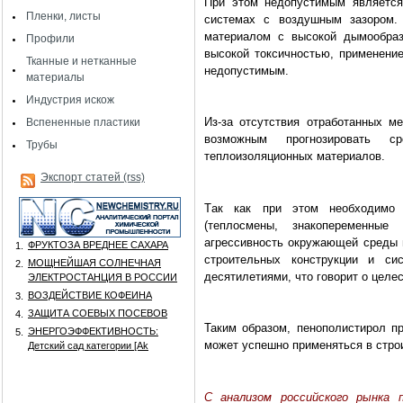
При этом недопустимым является
Пленки, листы
системах с воздушным зазором. 
материалом с высокой дымообраз
Профили
высокой токсичностью, применени
Тканные и нетканные
недопустимым.
материалы
Индустрия искож
Из-за отсутствия отработанных ме
Вспененные пластики
возможным прогнозировать 
Трубы
теплоизоляционных материалов.
Экспорт статей (rss)
Т
a
к как при этом необходимо 
(теплосмены, знакопеременные м
агрессивность окружающей среды и
ФРУКТОЗА ВРЕДНЕЕ САХАРА
1.
строительных кон­струкции и си
МОЩНЕЙШАЯ СОЛНЕЧНАЯ
2.
десятилетиями, что говорит о целе
ЭЛЕКТРОСТАНЦИЯ В РОССИИ
ВОЗДЕЙСТВИЕ КОФЕИНА
3.
ЗАЩИТА СОЕВЫХ ПОСЕВОВ
4.
Таким образом, пенополистирол п
ЭНЕРГОЭФФЕКТИВНОСТЬ:
5.
может успешно применяться в стро
Детский сад категории [Аk
С анализом российского рынка