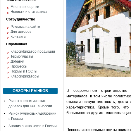
Мнения и оценки
Новости и статистика
Сотрудничество
Реклама на сайте
Для авторов
Контакты
Справочная
Классификатор продукции
Термопласты
Добавки
Процессы
Нормы и ГОСТы
Классификаторы
В современном строительстве 
ОБЗОРЫ РЫНКОВ
материалов, в том числе полисти
Рынок энергетических
отмести низкую плотность, достат
добавок для КРС в России
характеристики. Кроме того, чт
большинства других теплоизоляци­
Рынок гуминовых удобрений
в России
Анализ рынка кокса в России
Пенополистирольные плиты применя