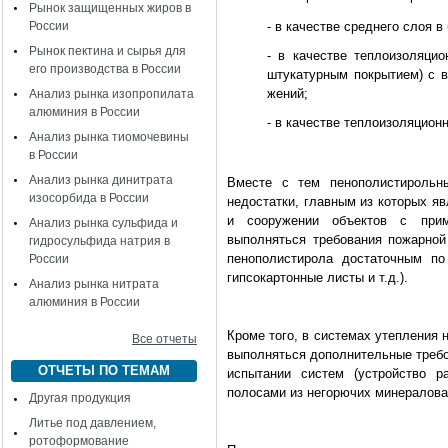
Рынок защищенных жиров в
России
-
в
качестве среднего слоя в
Рынок пектина и сырья для
- в качестве теплоизоляци
его производства в России
штукатурным покрытием) с в
жений;
Анализ рынка изопропилата
алюминия в России
- в качестве теплоизоляцион
Анализ рынка тиомочевины
в России
Анализ рынка динитрата
Вместе с тем пенополистирольн
изосорбида в России
недостатки, главным из которых яв
и сооружении объектов с прим
Анализ рынка сульфида и
выполняться требования пожарной
гидросульфида натрия в
пенополистирола достаточным по
России
гипсокартонные листы и т.д.).
Анализ рынка нитрата
алюминия в России
Кроме того, в системах утепления
Все отчеты
выполняться дополнительные требо
ОТЧЕТЫ ПО ТЕМАМ
испытании систем (устройство 
полосами из негорючих минералова
Другая продукция
Литье под давлением,
ротоформование