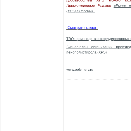
производства XPS можно по
Промышленных Рынков
«Рынок т
(XPS) в России».
Смотрите также:
ТЭО производства экструдированных 
Бизнес-план организации произво
пенополистирола (XPS)
www
.
polymery
.
ru