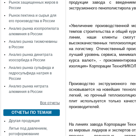
продукции завода с введение
Рынок защищенных жиров в
России
экструзионного пенополистирола ув
Рынок пектина и сырья для
его производства в России
«Увеличение производственной м
Анализ рынка изопропилата
темпов строительства и общий кур
алюминия в России
линии, наши клиенты смогу
Анализ рынка тиомочевины
высококачественных теплоизоляцио
в России
на логистику. Отечественный про
лучший уровень сервиса, минимал
Анализ рынка динитрата
изосорбида в России
курса валют», - прокомментиров
изоляция» Корпорации ТехноНИКОЛ
Анализ рынка сульфида и
гидросульфида натрия в
России
Производство экструзионного п
Анализ рынка нитрата
основывается на новейших техноло
алюминия в России
легкий, но прочный теплоизоляци
плит используется только качес
Все отчеты
производителей.
ОТЧЕТЫ ПО ТЕМАМ
Другая продукция
На линиях завода Корпорации Тех
Литье под давлением,
из мировых лидеров и экспертов от
ротоформование
процесс полностью автом