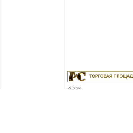
Куплю
19.04.2011
Белорусские рубли в Москв
18.04.2011
Индустриальные масла: И-
ИГНЕ-68, ИГНЕ-32, ИС-20, ИГС-68,И-5
И-50А, ИЛС-5, ИЛС-10, ИЛС-220(Мо), 
Москва
04.04.2011
Куплю Биг-Бэги, МКР на пе
Москва