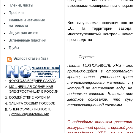
Пленки, листы
высококвалифицированных специал
Профили
Тканные и нетканные
Вся выпускаемая продукция соотве
материалы
ЕС. На территории завода 
Индустрия искож
многоступенчатый контроль качес
производства.
Вспененные пластики
Трубы
Справка:
Экспорт статей (rss)
Плиты ТЕХНОНИКОЛЬ XPS - это 
применяющийся в строительст
кровли, полов, утеплении фас
ФРУКТОЗА ВРЕДНЕЕ САХАРА
1.
теплоизоляционный материал с 
МОЩНЕЙШАЯ СОЛНЕЧНАЯ
2.
который не впитывает воду, не 
ЭЛЕКТРОСТАНЦИЯ В РОССИИ
подвержен гниению. Высокая про
ВОЗДЕЙСТВИЕ КОФЕИНА
3.
жесткое основание, что сущ
ЗАЩИТА СОЕВЫХ ПОСЕВОВ
4.
теплоизоляционной системы.
ЭНЕРГОЭФФЕКТИВНОСТЬ:
5.
Детский сад категории [Аk
С подробным анализом развития
конкурентной среды, с оценкой р