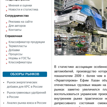
Мнения и оценки
Новости и статистика
Сотрудничество
Реклама на сайте
Для авторов
Контакты
Справочная
Классификатор продукции
Термопласты
Добавки
Процессы
Нормы и ГОСТы
Классификаторы
В статистике ассоциации особенн
автомобилей, производство кото
ОБЗОРЫ РЫНКОВ
показателем 2009 г. более чем в
«Укравтопрома» Ефим Хазан объ
Рынок энергетических
отечественных грузовых машин на 
добавок для КРС в России
рынках заметно увеличился пл
Рынок гуминовых удобрений
воспользоваться украинские произ
в России
внутреннем рынке практически н
Анализ рынка кокса в России
депрессивного состояния смеж