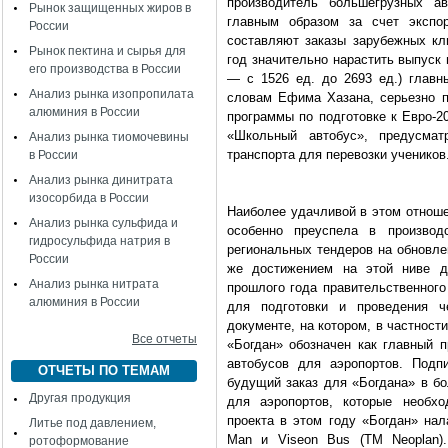
производитель большегрузных а
Рынок защищенных жиров в
главным образом за счет экспо
России
составляют заказы зарубежных кли
Рынок пектина и сырья для
год значительно нарастить выпуск
его производства в России
— с 1526 ед. до 2693 ед.) главн
Анализ рынка изопропилата
словам Ефима Хазана, серьезно п
алюминия в России
программы по подготовке к Евро-2
«Школьный автобус», предусмат
Анализ рынка тиомочевины
транспорта для перевозки учеников
в России
Анализ рынка динитрата
изосорбида в России
Наиболее удачливой в этом отноше
Анализ рынка сульфида и
особенно преуспела в производс
гидросульфида натрия в
региональных тендеров на обновле
России
же достижением на этой ниве д
Анализ рынка нитрата
прошлого года правительственного
алюминия в России
для подготовки и проведения 
документе, на котором, в частност
Все отчеты
«Богдан» обозначен как главный п
автобусов для аэропортов. Подп
ОТЧЕТЫ ПО ТЕМАМ
будущий заказ для «Богдана» в бо
Другая продукция
для аэропортов, которые необх
проекта в этом году «Богдан» нал
Литье под давлением,
Man
и
Viseon
Bus
(
TM
Neoplan
)
ротоформование