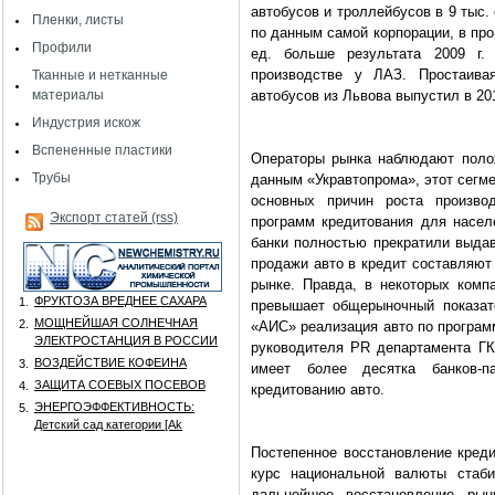
автобусов и троллейбусов в 9 тыс. 
Пленки, листы
по данным самой корпорации, в про
Профили
ед. больше результата 2009 г
производстве у ЛАЗ. Простаивая
Тканные и нетканные
материалы
автобусов из Львова выпустил в 201
Индустрия искож
Вспененные пластики
Операторы рынка наблюдают полож
Трубы
данным «Укравтопрома», этот сегме
основных причин роста производ
Экспорт статей (rss)
программ кредитования для населе
банки полностью прекратили выдав
продажи авто в кредит составляют
рынке. Правда, в некоторых комп
ФРУКТОЗА ВРЕДНЕЕ САХАРА
1.
превышает общерыночный показат
МОЩНЕЙШАЯ СОЛНЕЧНАЯ
2.
«АИС» реализация авто по програм
ЭЛЕКТРОСТАНЦИЯ В РОССИИ
руководителя
PR
департамента ГК
ВОЗДЕЙСТВИЕ КОФЕИНА
3.
имеет более десятка банков-п
ЗАЩИТА СОЕВЫХ ПОСЕВОВ
4.
кредитованию авто.
ЭНЕРГОЭФФЕКТИВНОСТЬ:
5.
Детский сад категории [Аk
Постепенное восстановление кред
курс национальной валюты стаб
дальнейшее восстановление ры