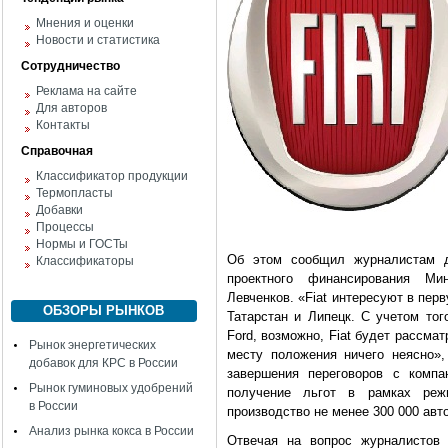
Мнения и оценки
Новости и статистика
Сотрудничество
Реклама на сайте
Для авторов
Контакты
Справочная
Классификатор продукции
Термопласты
Добавки
Процессы
Нормы и ГОСТы
Об этом сообщил журналистам д
Классификаторы
проектного финансирования Ми
Левченков. «Fiat интересуют в перв
ОБЗОРЫ РЫНКОВ
Татарстан и Липецк. С учетом того
Ford, возможно, Fiat будет рассма
Рынок энергетических
месту положения ничего неясно»,
добавок для КРС в России
завершения переговоров с компа
Рынок гуминовых удобрений
получение льгот в рамках реж
в России
производство не менее 300 000 авт
Анализ рынка кокса в России
Отвечая на вопрос журналистов 