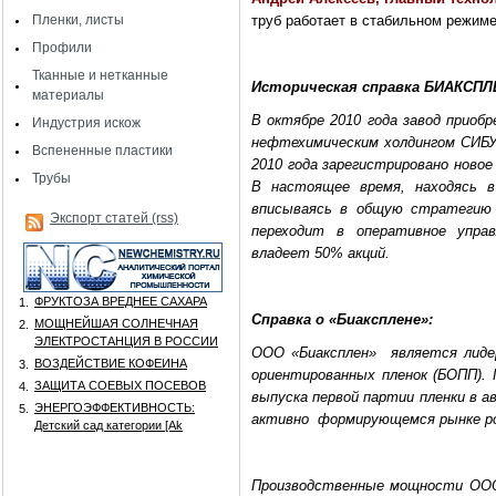
Пленки, листы
труб работает в стабильном режим
Профили
Тканные и нетканные
Историческая справка БИАКСПЛЕ
материалы
В октябре 2010 года завод приоб
Индустрия искож
нефтехимическим холдингом СИБУР
Вспененные пластики
2010 года зарегистрировано ново
Трубы
В настоящее время, находясь 
вписываясь в общую стратегию 
Экспорт статей (rss)
переходит в оперативное упра
владеет 50% акций.
ФРУКТОЗА ВРЕДНЕЕ САХАРА
1.
Справка о «Биаксплене»:
МОЩНЕЙШАЯ СОЛНЕЧНАЯ
2.
ЭЛЕКТРОСТАНЦИЯ В РОССИИ
ООО «Биаксплен»
является лиде
ВОЗДЕЙСТВИЕ КОФЕИНА
3.
ориентированных пленок (БОПП).
ЗАЩИТА СОЕВЫХ ПОСЕВОВ
4.
выпуска первой партии пленки в а
ЭНЕРГОЭФФЕКТИВНОСТЬ:
5.
активно
формирующемся рынке ро
Детский сад категории [Аk
Производственные мощности ООО 