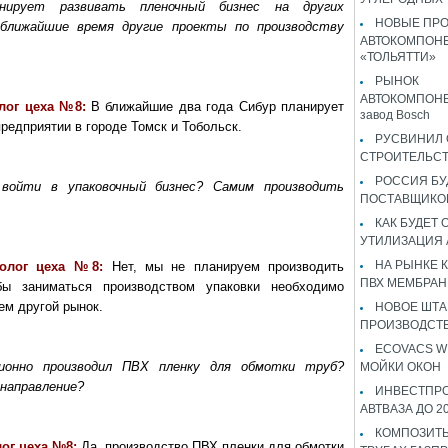
нирует развивать пленочный бизнес на других
НОВЫЕ ПР
ближайшие время другие проекты по производству
АВТОКОМПОНЕ
«ТОЛЬЯТТИ»
РЫНОК
АВТОКОМПОНЕ
олог цеха №8:
В ближайшие два года Сибур планирует
завод Bosch
предприятии в городе Томск и Тобольск.
РУСВИНИЛ 
СТРОИТЕЛЬС
РОССИЯ Б
войти в упаковочный бизнес? Самим производить
ПОСТАВЩИКО
КАК БУДЕТ
УТИЛИЗАЦИЯ
НА РЫНКЕ 
хнолог цеха №8:
Нет, мы не планируем производить
ПВХ МЕМБРАН
бы заниматься производством упаковки необходимо
ем другой рынок.
НОВОЕ ШТ
ПРОИЗВОДСТВ
ECOVACS W
ионно производил ПВХ пленку для обмотки труб?
МОЙКИ ОКОН
 направление?
ИНВЕСТПР
АВТВАЗА ДО 2
КОМПОЗИТЫ
лог цеха №8:
Да, производство ПВХ пленки для обмотки