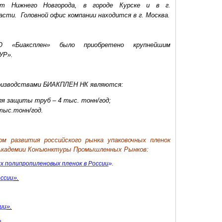
т Нижнего Новгорода, в городе Курске и в г.
асти.
Головной офис компании находится в г. Москва.
«Биаксплен» было приобретено крупнейшим
УР».
оизводствами БИАКПЛЕН НК являются:
ля защиты труб – 4 тыс. тонн/год;
тыс.тонн/год.
м развития российского рынка упаковочных пленок
Академии Конъюнктуры Промышленных Рынков:
 полипропиленовых пленок в России
».
».
оссии
».
сии
.