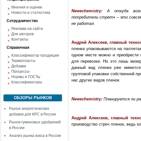
Мнения и оценки
Newechemistry
:
А откуда возн
Новости и статистика
потребители стретч – это совсем
Сотрудничество
не работал.
Реклама на сайте
Для авторов
Контакты
Андрей Алексеев, главный техно
Справочная
пленка упаковываются на паллетах 
одном месте можно и приобрести 
Классификатор продукции
Термопласты
для перевозки. Но это лишь мизер
Добавки
данный вид пленки уже имеются.
Процессы
групповой упаковки собственной пр
Нормы и ГОСТы
нас других видов пленок.
Классификаторы
ОБЗОРЫ РЫНКОВ
Newechemistry
:
Планируется ли р
Рынок энергетических
добавок для КРС в России
Андрей Алексеев, главный техн
Рынок гуминовых удобрений
производство стреч пленок, ведь ко
в России
Анализ рынка кокса в России