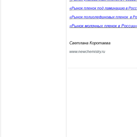
«
Рынок пленок под ламинацию в Рос
«
Рынок полиолефиновых пленок в Р
«Рынок молочных пленок в России»
Светлана Коротаева
www
.
newchemistry
.
ru