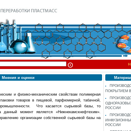
Н
Мнения и оценки
Материа
ПРОИЗВОДС
ПОКРЫТИЕМ 
ческим и физико-механическим свойствам полимерная
ПРОИЗВОД
паковки товаров в пищевой, парфюмерной, табачной,
ОДНОРАЗОВЫ
промышленности.
Что касается сырьевой базы, то
РОССИИ
а данный момент является «Нижнекамскнефтехим».
ПРОИЗВОД
правлению организации собственной сырьевой базы на
ИНФУЗИОННЫХ
РОССИИ