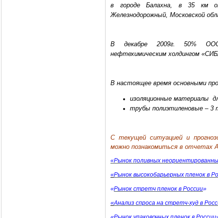
в городе Балахна, в 35 км о
Железнодорожный, Московской обл
В декабре 2009г. 50% ООО 
нефтехимическим холдингом «СИБ
В настоящее время основными пр
изоляционные материалы
д
трубы полиэтиленовые – 3 
C текущей ситуацией и прогнозо
можно познакомиться в отчетах 
«Рынок поливных неориентированных
«
Рынок высокобарьерных пленок в Р
«
»
Рынок стретч пленок в России
«
Анализ спроса на стретч-худ в Рос
«
Рынок упаковочных пленок в России»