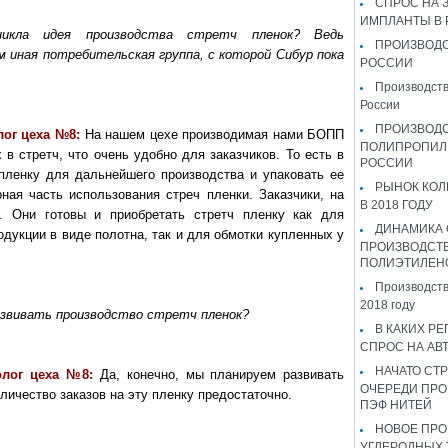
СПРОС НА 
ИМПЛАНТЫ В
икла идея производства стретч пленок? Ведь
ПРОИЗВОДС
 иная потребительская группа, с которой Сибур пока
РОССИИ
Производств
России
ПРОИЗВОД
лог цеха №8:
На нашем цехе производимая нами БОПП
ПОЛИПРОПИЛ
в стретч, что очень удобно для заказчиков. То есть в
РОССИИ
пленку для дальнейшего производства и упаковать ее
РЫНОК КОЛ
ная часть использования стреч пленки. Заказчики, на
В 2018 ГОДУ
 Они готовы и приобретать стретч пленку как для
ДИНАМИКА
одукции в виде полотна, так и для обмотки купленных у
ПРОИЗВОДСТ
ПОЛИЭТИЛЕН
Производств
2018 году
азвивать производство стретч пленок?
В КАКИХ РЕ
СПРОС НА АВ
НАЧАТО СТР
олог цеха №8:
Да, конечно, мы планируем развивать
ОЧЕРЕДИ ПРО
личество заказов на эту пленку предостаточно.
ПЭФ НИТЕЙ
НОВОЕ ПРО
УГЛЕРОДНЫХ 