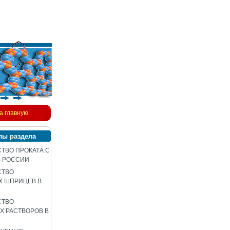
а главную
лы раздела
ТВО ПРОКАТА С
В РОССИИ
СТВО
Х ШПРИЦЕВ В
СТВО
 РАСТВОРОВ В