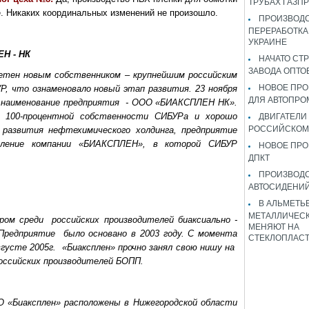
ТРУБАХ ГАЗП
е. Никаких координальных изменений не произошло.
ПРОИЗВОДС
ПЕРЕРАБОТКА
УКРАИНЕ
Н - НК
НАЧАТО СТ
ЗАВОДА ОПТО
ретен новым собственником – крупнейшим российским
НОВОЕ ПРО
, что ознаменовало новый этап развития. 23 ноября
ДЛЯ АВТОПРО
е наименование предприятия
- ООО «БИАКСПЛЕН НК».
в 100-процентной собственности СИБУРа и хорошо
ДВИГАТЕЛИ
РОССИЙСКОМ
развития нефтехимического холдинга, предприятие
вление компании «БИАКСПЛЕН», в которой СИБУР
НОВОЕ ПРО
ДПКТ
ПРОИЗВОД
АВТОСИДЕНИЙ
В АЛЬМЕТЬ
МЕТАЛЛИЧЕСК
ром среди
российских производителей биаксиально -
МЕНЯЮТ НА
 Предприятие
было основано в 2003 году. С момента
СТЕКЛОПЛАС
вгусте 2005г.
«Биаксплен» прочно занял свою нишу на
ссийских производителей БОПП.
«Биаксплен» расположены в Нижегородской области