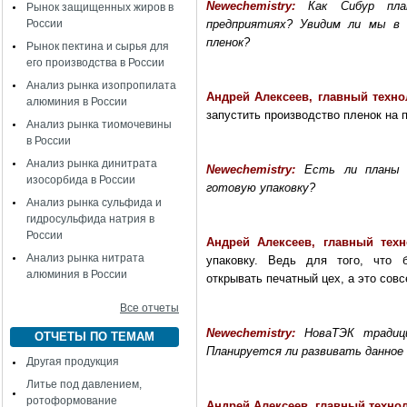
Newechemistry
:
Как Сибур пла
Рынок защищенных жиров в
России
предприятиях? Увидим ли мы в 
пленок?
Рынок пектина и сырья для
его производства в России
Анализ рынка изопропилата
Андрей Алексеев, главный техн
алюминия в России
запустить производство пленок на 
Анализ рынка тиомочевины
в России
Анализ рынка динитрата
Newechemistry
:
Есть ли планы 
изосорбида в России
готовую упаковку?
Анализ рынка сульфида и
гидросульфида натрия в
России
Андрей Алексеев, главный те
Анализ рынка нитрата
упаковку. Ведь для того, что 
алюминия в России
открывать печатный цех, а это совс
Все отчеты
Newechemistry
:
НоваТЭК традиц
ОТЧЕТЫ ПО ТЕМАМ
Планируется ли развивать данное
Другая продукция
Литье под давлением,
ротоформование
Андрей Алексеев, главный техно